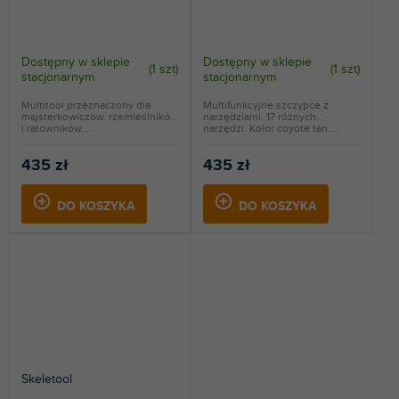
Dostępny w sklepie
Dostępny w sklepie
(
1 szt
)
(
1 szt
)
stacjonarnym
stacjonarnym
Multitool przeznaczony dla
Multifunkcyjne szczypce z
majsterkowiczów, rzemieślników
narzędziami. 17 różnych
i ratowników....
narzędzi. Kolor coyote tan....
435 zł
435 zł
DO KOSZYKA
DO KOSZYKA
Skeletool