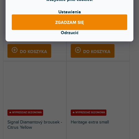
Dostępny w sklepie
Dostępny w sklepie
(
3 szt
)
(
2 szt
)
stacjonarnym
stacjonarnym
Ustawienia
Nylonowy pokrowiec na pasek
Skórzane etui na pasek do
do multitooli Leatherman,
narzędzi Leatherman. Rozmiar 4"
ZGADZAM SIĘ
zamykany na rzep. Kolor...
(10,16 cm). (934825).
Odrzucić
115 zł
108 zł
DO KOSZYKA
DO KOSZYKA
🔥 WYPRZEDAŻ SEZONOWA
🔥 WYPRZEDAŻ SEZONOWA
Signal Diamantový brousek -
Heritage extra small
Citrus Yellow