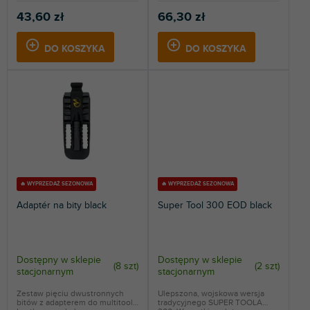
43,60 zł
66,30 zł
DO KOSZYKA
DO KOSZYKA
🔥 WYPRZEDAŻ SEZONOWA
🔥 WYPRZEDAŻ SEZONOWA
Adaptér na bity black
Super Tool 300 EOD black
Dostępny w sklepie
Dostępny w sklepie
(
8 szt
)
(
2 szt
)
stacjonarnym
stacjonarnym
Zestaw pięciu dwustronnych
Ulepszona, wojskowa wersja
bitów z adapterem do multitooli
tradycyjnego SUPER TOOLA