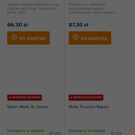
Zestaw narzędzi zamiennych do
Pokrowiec z niezwykle
Leatherman Surge. Zawiera piłę i
wytrzymałego nylonu
pilnik. Kolor...
balistycznego, który zapewni...
66,30 zł
87,30 zł
DO KOSZYKA
DO KOSZYKA
🔥 WYPRZEDAŻ SEZONOWA
🔥 WYPRZEDAŻ SEZONOWA
Nylon Molle XL brown
Molle Pouzdro Raptor
Dostępny w sklepie
Dostępny w sklepie
(
3 szt
)
(
3 szt
)