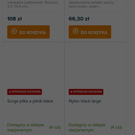
narzędzia Leatherman. Rozmiar
zawiera dwie wkładki ostrzy,
4,5" (11,4 cm)....
dwie śruby i jeden...
108 zł
66,30 zł
DO KOSZYKA
DO KOSZYKA
🔥 WYPRZEDAŻ SEZONOWA
🔥 WYPRZEDAŻ SEZONOWA
Surge pilka a pilník black
Nylon black large
Dostępny w sklepie
Dostępny w sklepie
(
4 szt
)
(
4 szt
)
stacjonarnym
stacjonarnym