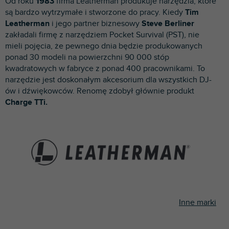
Od roku
1983
firma Leatherman produkuje narzędzia, które
p
są bardzo wytrzymałe i stworzone do pracy. Kiedy
Tim
r
Leatherman
i jego partner biznesowy
Steve Berliner
o
zakładali firmę z narzędziem Pocket Survival (PST), nie
d
mieli pojęcia, że pewnego dnia będzie produkowanych
u
ponad 30 modeli na powierzchni 90 000 stóp
k
kwadratowych w fabryce z ponad 400 pracownikami. To
t
narzędzie jest doskonałym akcesorium dla wszystkich DJ-
ó
ów i dźwiękowców. Renomę zdobył głównie produkt
w
Charge TTi.
Inne marki