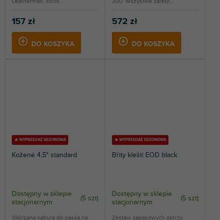
Leatherman, kolor...
300. Wszystkie zalety...
157 zł
572 zł
DO KOSZYKA
DO KOSZYKA
🔥 WYPRZEDAŻ SEZONOWA
🔥 WYPRZEDAŻ SEZONOWA
Kožené 4,5" standard
Břity kleští EOD black
Dostępny w sklepie
Dostępny w sklepie
(
5 szt
)
(
5 szt
)
stacjonarnym
stacjonarnym
Skórzana kabura do paska na
Zestaw zapasowych ostrzy