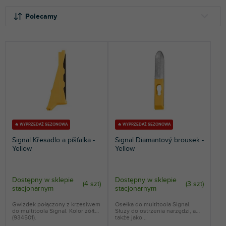
S
o
Polecamy
r
t
NAJTAŃSZE
o
NAJDROŻSZE
w
a
NAJCZĘŚCIEJ SPRZEDAWANE
n
i
ALFABETYCZNIE
e
p
r
🔥 WYPRZEDAŻ SEZONOWA
🔥 WYPRZEDAŻ SEZONOWA
o
Signal Křesadlo a píšťalka -
Signal Diamantový brousek -
d
Yellow
Yellow
u
k
t
Dostępny w sklepie
Dostępny w sklepie
(
4 szt
)
(
3 szt
)
stacjonarnym
stacjonarnym
ó
w
Gwizdek połączony z krzesiwem
Osełka do multitoola Signal.
do multitoola Signal. Kolor żółty.
Służy do ostrzenia narzędzi, a
(934501).
także jako...