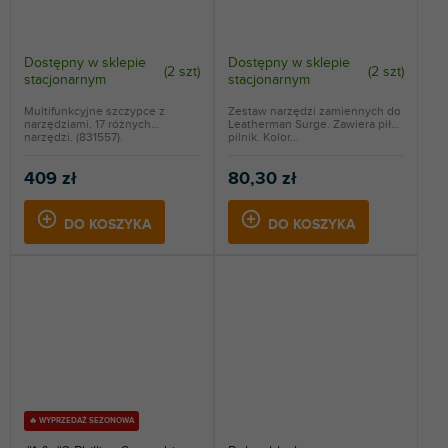
Dostępny w sklepie
Dostępny w sklepie
(
2 szt
)
(
2 szt
)
stacjonarnym
stacjonarnym
Multifunkcyjne szczypce z
Zestaw narzędzi zamiennych do
narzędziami. 17 różnych
Leatherman Surge. Zawiera piłę i
narzędzi. (831557).
pilnik. Kolor...
409 zł
80,30 zł
DO KOSZYKA
DO KOSZYKA
🔥 WYPRZEDAŻ SEZONOWA