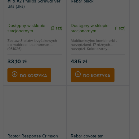
#1 & #2 Phillips Screwdriver
Rebar black
Bits (3ks)
Dostępny w sklepie
Dostępny w sklepie
(
2 szt
)
(
1 szt
)
stacjonarnym
stacjonarnym
Zestaw 3 bitów krzyżakowych
Multifunkcyjne kombinerki z
do multitooli Leatherman.
narzędziami. 17 różnych
(931026).
narzędzi. Kolor czarny....
33,10 zł
435 zł
DO KOSZYKA
DO KOSZYKA
Raptor Response Crimson
Rebar coyote tan