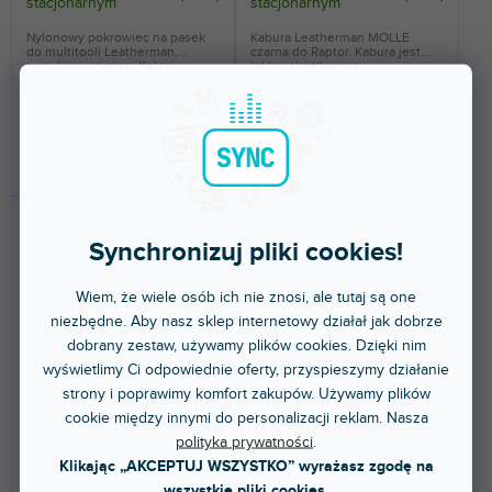
stacjonarnym
stacjonarnym
Nylonowy pokrowiec na pasek
Kabura Leatherman MOLLE
do multitooli Leatherman,
czarna do Raptor. Kabura jest
zamykany na rzep. Kolor...
lekka, plastikowa z...
115 zł
87,30 zł
DO KOSZYKA
DO KOSZYKA
Synchronizuj pliki cookies!
Wiem, że wiele osób ich nie znosi, ale tutaj są one
niezbędne. Aby nasz sklep internetowy działał jak dobrze
dobrany zestaw, używamy plików cookies. Dzięki nim
wyświetlimy Ci odpowiednie oferty, przyspieszymy działanie
🔥 WYPRZEDAŻ SEZONOWA
🔥 WYPRZEDAŻ SEZONOWA
strony i poprawimy komfort zakupów. Używamy plików
Nylon Molle L brown
Kožené 4" standard
cookie między innymi do personalizacji reklam. Nasza
polityka prywatności
.
Klikając „AKCEPTUJ WSZYSTKO” wyrażasz zgodę na
wszystkie pliki cookies.