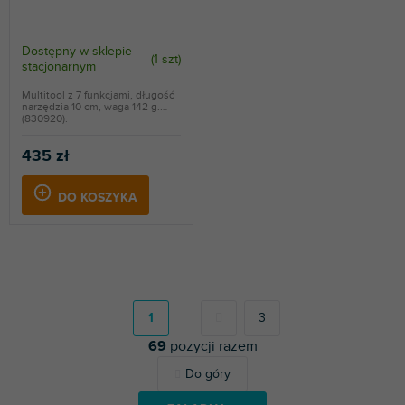
Dostępny w sklepie
(
1 szt
)
stacjonarnym
Multitool z 7 funkcjami, długość
narzędzia 10 cm, waga 142 g.
(830920).
435 zł
DO KOSZYKA
P
a
g
1
3
i
69
pozycji razem
n
a
K
Do góry
c
o
j
n