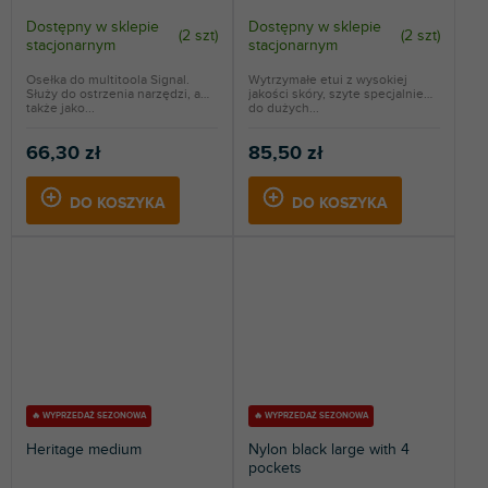
Dostępny w sklepie
Dostępny w sklepie
(
2 szt
)
(
2 szt
)
stacjonarnym
stacjonarnym
Osełka do multitoola Signal.
Wytrzymałe etui z wysokiej
Służy do ostrzenia narzędzi, a
jakości skóry, szyte specjalnie
także jako...
do dużych...
66,30 zł
85,50 zł
DO KOSZYKA
DO KOSZYKA
🔥 WYPRZEDAŻ SEZONOWA
🔥 WYPRZEDAŻ SEZONOWA
Heritage medium
Nylon black large with 4
pockets