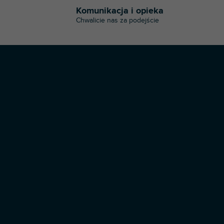
t
Komunikacja i opieka
r
Chwalicie nas za podejście
o
l
k
i
l
i
s
t
y