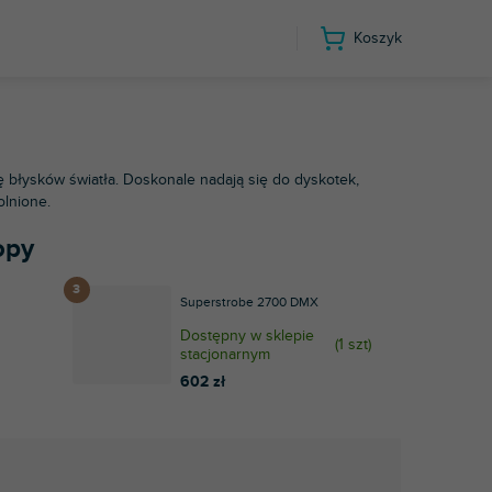
Koszyk
ę błysków światła. Doskonale nadają się do dyskotek,
lnione.
opy
Superstrobe 2700 DMX
Dostępny w sklepie
(
1 szt
)
stacjonarnym
602 zł