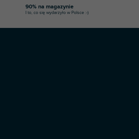
90% na magazynie
I to, co się wydarzyło w Polsce :-)
Opracował Shoptet Premium