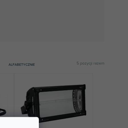
5
pozycji razem
ALFABETYCZNIE