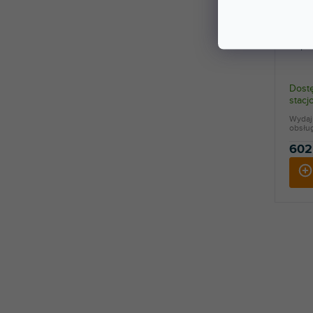
Supe
Dostę
stac
Wydaj
obsług
602