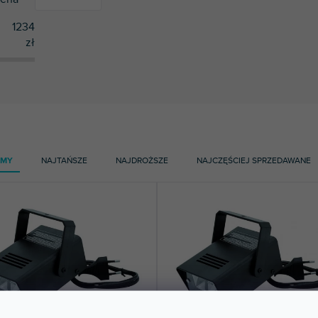
1234
zł
5
Eurolite
AMY
NAJTAŃSZE
NAJDROŻSZE
NAJCZĘŚCIEJ SPRZEDAWANE