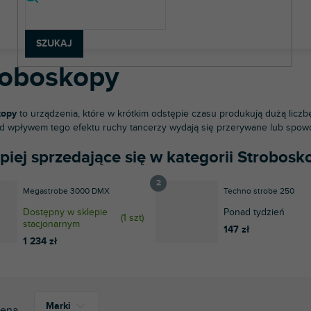
chnologia oświetleniowa
Efekty klasyczne
Stroboskopy
SZUKAJ
roboskopy
kopy
to urządzenia, które w krótkim odstępie czasu produkują dużą liczb
d wpływem tego efektu ruchy tancerzy wydają się przerywane lub spowo
piej sprzedające się w kategorii Strobosk
Megastrobe 3000 DMX
Techno strobe 250
Dostępny w sklepie
Ponad tydzień
(
1 szt
)
stacjonarnym
147 zł
1 234 zł
Marki
ena