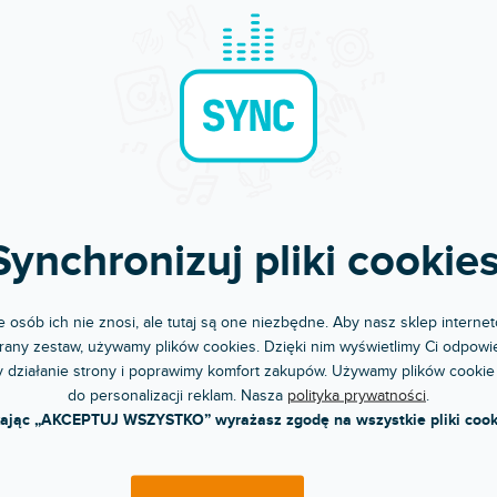
RABAT
YPRZEDAŻ SEZONOWA
strobe 25
Discostrobe 50
pny w sklepie
Dostępny w sklepie
(
22 szt
)
(
jonarnym
stacjonarnym
troboskop z regulacją częstotliwości
Mini stroboskop z regulacją częstotli
w. Idealne rozwiązanie na...
błysków. Idealne rozwiązanie na...
30 zł
82 zł
Synchronizuj pliki cookies
DO KOSZYKA
DO KOSZYKA
 osób ich nie znosi, ale tutaj są one niezbędne. Aby nasz sklep internet
any zestaw, używamy plików cookies. Dzięki nim wyświetlimy Ci odpowie
 działanie strony i poprawimy komfort zakupów. Używamy plików cookie
do personalizacji reklam. Nasza
polityka prywatności
.
kając „AKCEPTUJ WSZYSTKO” wyrażasz zgodę na wszystkie pliki cook