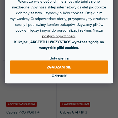
Wiem, że wiele osób ich nie znosi, ale tutaj są one
niezbędne. Aby nasz sklep internetowy działał jak dobrze
Dostępny w sklepie
Dostępny w sklepie
(
3 szt
)
(
1 szt
)
dobrany zestaw, używamy plików cookies. Dzięki nim
stacjonarnym
stacjonarnym
wyświetlimy Ci odpowiednie oferty, przyspieszymy działanie
Przedłużacz z wyłącznikiem, 1,4
Zasilacz do systemu rack 19”
strony i poprawimy komfort zakupów. Używamy plików
m.
zawierający osiem złączy IEC.
Zasilacz jest...
cookie między innymi do personalizacji reklam. Nasza
polityka prywatności
.
26,10 zł
559 zł
Klikając „AKCEPTUJ WSZYSTKO” wyrażasz zgodę na
wszystkie pliki cookies.
DO KOSZYKA
DO KOSZYKA
Ustawienia
ZGADZAM SIĘ
Odrzucić
🔥 WYPRZEDAŻ SEZONOWA
🔥 WYPRZEDAŻ SEZONOWA
Cables PRO PORT 4
Cables 8747 IP 3