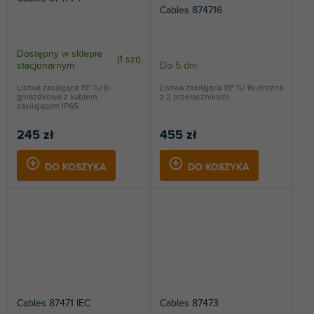
Cables 874716
Dostępny w sklepie
(
1 szt
)
stacjonarnym
Do 5 dni
Listwa zasilająca 19" 1U 8-
Listwa zasilająca 19" 1U 16-drożna
gniazdkowa z kablem
z 2 przełącznikami.
zasilającym IP65.
245 zł
455 zł
DO KOSZYKA
DO KOSZYKA
Cables 87471 IEC
Cables 87473