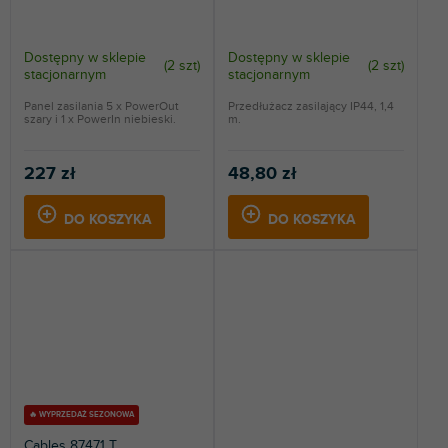
Dostępny w sklepie
Dostępny w sklepie
(
2 szt
)
(
2 szt
)
stacjonarnym
stacjonarnym
Panel zasilania 5 x PowerOut
Przedłużacz zasilający IP44, 1,4
szary i 1 x PowerIn niebieski.
m.
227 zł
48,80 zł
DO KOSZYKA
DO KOSZYKA
🔥 WYPRZEDAŻ SEZONOWA
Cables 87471 T