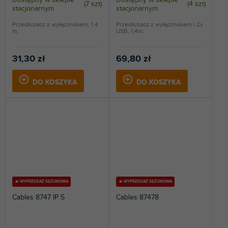
(
7 szt
)
(
4 szt
)
stacjonarnym
stacjonarnym
Przedłużacz z wyłącznikiem, 1,4
Przedłużacz z wyłącznikiem i 2x
m.
USB, 1,4m.
31,30 zł
69,80 zł
DO KOSZYKA
DO KOSZYKA
🔥 WYPRZEDAŻ SEZONOWA
🔥 WYPRZEDAŻ SEZONOWA
Cables 8747 IP 5
Cables 87478