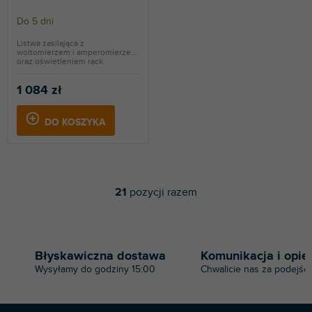
Do 5 dni
Listwa zasilająca z
woltomierzem i amperomierzem
oraz oświetleniem rack.
1 084 zł
DO KOSZYKA
21
pozycji razem
K
o
n
t
r
Błyskawiczna dostawa
Komunikacja i opie
o
Wysyłamy do godziny 15:00
Chwalicie nas za podejści
l
k
i