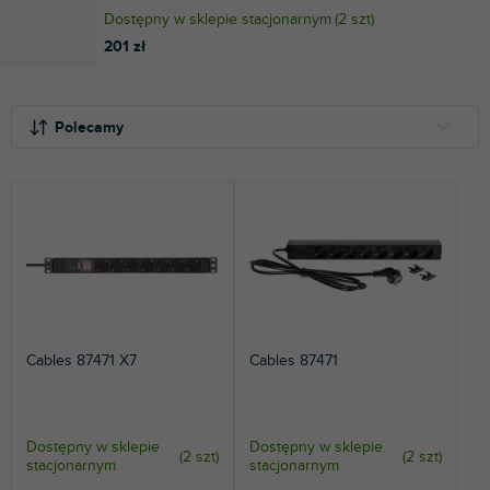
Dostępny w sklepie stacjonarnym
(
2 szt
)
201 zł
S
L
o
i
Polecamy
r
s
t
t
NAJTAŃSZE
o
a
NAJDROŻSZE
w
p
a
r
NAJCZĘŚCIEJ SPRZEDAWANE
n
o
i
d
ALFABETYCZNIE
e
u
p
k
Cables 87471 X7
Cables 87471
r
t
o
ó
d
w
u
Dostępny w sklepie
Dostępny w sklepie
(
2 szt
)
(
2 szt
)
k
stacjonarnym
stacjonarnym
t