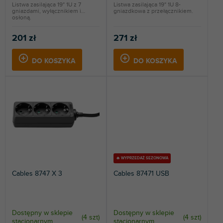
Listwa zasilająca 19" 1U z 7
Listwa zasilająca 19" 1U 8-
ó
gniazdami, wyłącznikiem i
gniazdkowa z przełącznikiem.
w
osłoną.
201 zł
271 zł
DO KOSZYKA
DO KOSZYKA
🔥 WYPRZEDAŻ SEZONOWA
Cables 8747 X 3
Cables 87471 USB
Dostępny w sklepie
Dostępny w sklepie
(
4 szt
)
(
4 szt
)
stacjonarnym
stacjonarnym