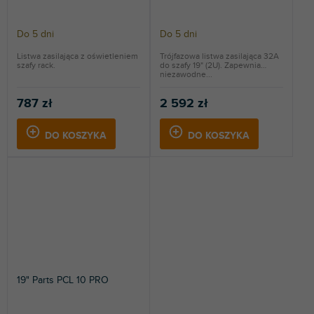
Do 5 dni
Do 5 dni
Listwa zasilająca z oświetleniem
Trójfazowa listwa zasilająca 32A
szafy rack.
do szafy 19" (2U). Zapewnia
niezawodne...
787 zł
2 592 zł
DO KOSZYKA
DO KOSZYKA
19" Parts PCL 10 PRO