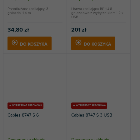
Przedłużacz zasilający, 3
Listwa zasilająca 19" 1U 8-
gniazda, 1,4 m.
gniazdowa z wyłącznikiem i 2 x
USB.
34,80 zł
201 zł
DO KOSZYKA
DO KOSZYKA
🔥 WYPRZEDAŻ SEZONOWA
🔥 WYPRZEDAŻ SEZONOWA
Cables 8747 S 6
Cables 8747 S 3 USB
Dostępny w sklepie
Dostępny w sklepie