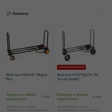
S
o
Polecamy
r
t
NAJTAŃSZE
o
NAJDROŻSZE
w
a
NAJCZĘŚCIEJ SPRZEDAWANE
n
i
ALFABETYCZNIE
e
p
r
🔥 WYPRZEDAŻ SEZONOWA
o
Multi-Cart R9XLHD "Mighty
Multi-Cart R12STEALTH "All
d
Plus
Terrain Stealth"
u
k
t
Dostępny w sklepie
Dostępny w sklepie
(
1 szt
)
(
1 szt
)
stacjonarnym
stacjonarnym
ó
w
Wielofunkcyjny wózek
Wielofunkcyjny wózek
transportowy na wyposażenie.
transportowy na wyposażenie.