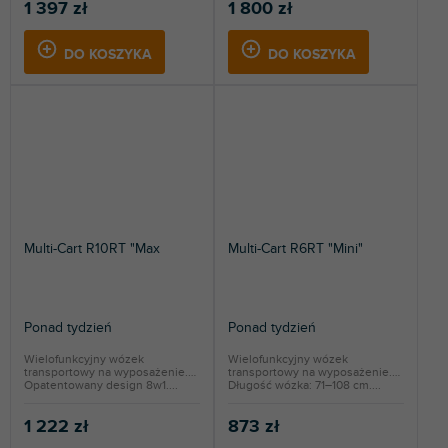
1 397 zł
1 800 zł
DO KOSZYKA
DO KOSZYKA
Multi-Cart R10RT "Max
Multi-Cart R6RT "Mini"
Ponad tydzień
Ponad tydzień
Wielofunkcyjny wózek
Wielofunkcyjny wózek
transportowy na wyposażenie.
transportowy na wyposażenie.
Opatentowany design 8w1....
Długość wózka: 71–108 cm....
1 222 zł
873 zł