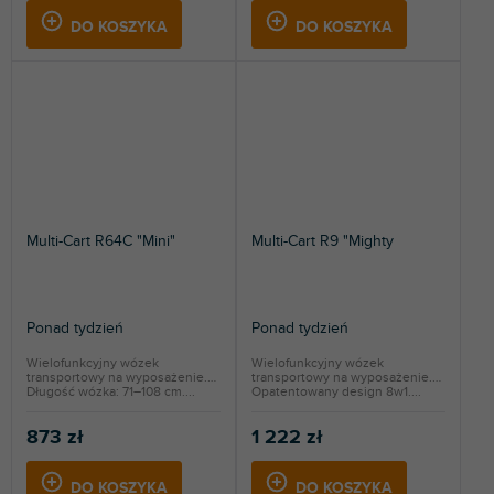
DO KOSZYKA
DO KOSZYKA
Multi-Cart R64C "Mini"
Multi-Cart R9 "Mighty
Ponad tydzień
Ponad tydzień
Wielofunkcyjny wózek
Wielofunkcyjny wózek
transportowy na wyposażenie.
transportowy na wyposażenie.
Długość wózka: 71–108 cm....
Opatentowany design 8w1....
873 zł
1 222 zł
DO KOSZYKA
DO KOSZYKA