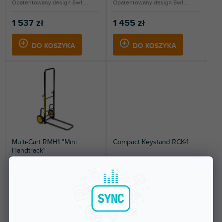
Opatentowany design 8w1....
Opatentowany design 8w1....
1 537 zł
1 455 zł
DO KOSZYKA
DO KOSZYKA
Multi-Cart RMH1 "Mini
Compact Keystand RCK-1
Handtrack"
Dostępny w sklepie
Dostępny w sklepie
(
1 szt
)
(
1 szt
)
stacjonarnym
stacjonarnym
Wielofunkcyjny wózek
Dwu poziomowy stojak na
transportowy do sprzętu.
keyboardy, miksery i inne
Długość wózka 45 cm. Max....
urządzenia. Pokrowiec...