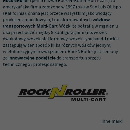
(pełna nazwa Rock‑N‑Roller Multi‑Cart) to
RockNRoller
p
amerykańska firma założona w 1997 roku w San Luis Obispo
r
(Kalifornia). Znana jest przede wszystkim jako wiodący
o
producent modułowych, transformowalnych
wózków
d
. Wózki te potrafią w mgnieniu
transportowych Multi‑Cart
u
oka przechodzić między 8 konfiguracjami (np. wózek
k
dwukołowy, wózek platformowy, wózek typu hand‑truck) i
t
zastępują w ten sposób kilka różnych wózków jednym,
ó
wielofunkcyjnym rozwiązaniem. RockNRoller jest ceniony
w
za
do transportu sprzętu
innowacyjne podejście
technicznego i profesjonalnego.
Inne marki