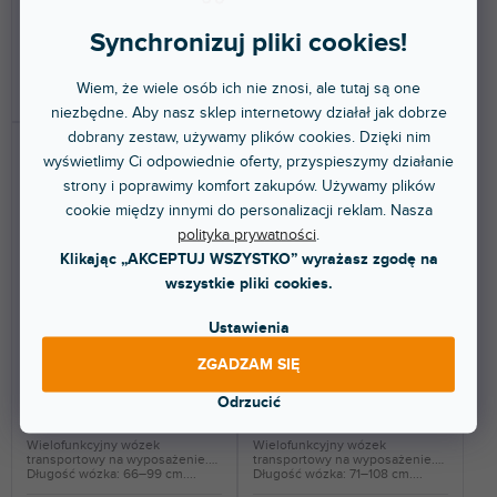
Synchronizuj pliki cookies!
481 zł
838 zł
Wiem, że wiele osób ich nie znosi, ale tutaj są one
DO KOSZYKA
DO KOSZYKA
niezbędne. Aby nasz sklep internetowy działał jak dobrze
dobrany zestaw, używamy plików cookies. Dzięki nim
wyświetlimy Ci odpowiednie oferty, przyspieszymy działanie
strony i poprawimy komfort zakupów. Używamy plików
cookie między innymi do personalizacji reklam. Nasza
polityka prywatności
.
Klikając „AKCEPTUJ WSZYSTKO” wyrażasz zgodę na
wszystkie pliki cookies.
Multi-Cart R2G "Ground
Multi-Cart R6G "Mini Ground
Glider"
Glider"
Ustawienia
ZGADZAM SIĘ
Dostępny w sklepie
Dostępny w sklepie
(
1 szt
)
(
1 szt
)
Odrzucić
stacjonarnym
stacjonarnym
Wielofunkcyjny wózek
Wielofunkcyjny wózek
transportowy na wyposażenie.
transportowy na wyposażenie.
Długość wózka: 66–99 cm....
Długość wózka: 71–108 cm....