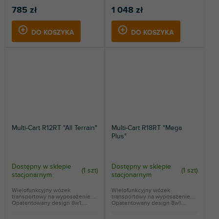
785 zł
1 048 zł
DO KOSZYKA
DO KOSZYKA
Multi-Cart R12RT "All Terrain"
Multi-Cart R18RT "Mega
Plus"
Dostępny w sklepie
Dostępny w sklepie
(
1 szt
)
(
1 szt
)
stacjonarnym
stacjonarnym
Wielofunkcyjny wózek
Wielofunkcyjny wózek
transportowy na wyposażenie.
transportowy na wyposażenie.
Opatentowany design 8w1....
Opatentowany design 8w1....