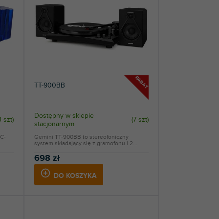
RABAT
TT-900BB
Dostępny w sklepie
3 szt
)
(
7 szt
)
stacjonarnym
PC-
Gemini TT-900BB to stereofoniczny
system składający się z gramofonu i 2...
698 zł
DO KOSZYKA