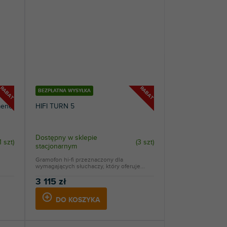
RABAT
RABAT
BEZPŁATNA WYSYŁKA
mene
HIFI TURN 5
Dostępny w sklepie
1 szt
)
(
3 szt
)
stacjonarnym
Gramofon hi-fi przeznaczony dla
wymagających słuchaczy, który oferuje...
3 115 zł
DO KOSZYKA