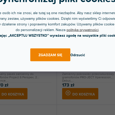
 osób ich nie znosi, ale tutaj są one niezbędne. Aby nasz sklep internet
any zestaw, używamy plików cookies. Dzięki nim wyświetlimy Ci odpowie
 działanie strony i poprawimy komfort zakupów. Używamy plików cookie
do personalizacji reklam. Nasza
polityka prywatności
.
kając „AKCEPTUJ WSZYSTKO” wyrażasz zgodę na wszystkie pliki cook
ek pro 6 Perspex, 2-Xperience
Náhradní kryt pro gramofony
onový kulatý (1940675235)
Xperession, Debut, Debut EVO a
ZGADZAM SIĘ
Odrzucić
TESLA 500
pny w sklepie
Dostępny w sklepie
(
2 szt
)
(
jonarnym
stacjonarnym
nalny pasek zamienny do
Zamienny pokrowiec przeciwkurzowy
fonów Project 6 Perspex, 2
gramofonów PRO-JECT Xperession,
nce....
Debut,...
0 zł
173 zł
DO KOSZYKA
DO KOSZYKA