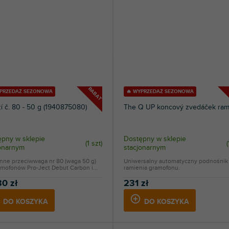
RABAT
YPRZEDAŻ SEZONOWA
🔥 WYPRZEDAŻ SEZONOWA
í č. 80 - 50 g (1940875080)
The Q UP koncový zvedáček ra
pny w sklepie
Dostępny w sklepie
(
1 szt
)
(
jonarnym
stacjonarnym
nne przeciwwaga nr 80 (waga 50 g)
Uniwersalny automatyczny podnośnik
mofonów Pro-Ject Debut Carbon i...
ramienia gramofonu.
30 zł
231 zł
DO KOSZYKA
DO KOSZYKA