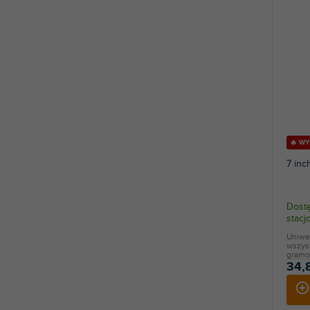
🔥 W
7 inc
Dostę
stac
Uniwe
wszys
gramo
34,