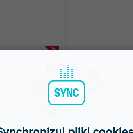
RABAT
00BW
HIFI TURN 2 WH
pny w sklepie
Dostępny w sklepie
(
26 szt
)
(
jonarnym
stacjonarnym
i TT-900BW to stereofoniczny
Gramofon Hi-Fi do wysokiej jakości
 składający się z gramofonu i 2...
odsłuchu w domu, który nie obrazi naw
 zł
1 205 zł
DO KOSZYKA
DO KOSZYKA
Synchronizuj pliki cookies