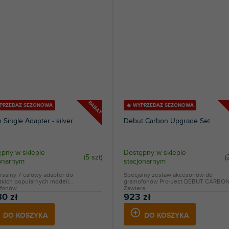
RABAT
YPRZEDAŻ SEZONOWA
🔥 WYPRZEDAŻ SEZONOWA
h Single Adapter - silver
Debut Carbon Upgrade Set
pny w sklepie
Dostępny w sklepie
(
5 szt
)
(
jonarnym
stacjonarnym
rsalny 7-calowy adapter do
Specjalny zestaw akcesoriów do
tkich popularnych modeli
gramofonów Pro-Ject DEBUT CARBON
fonów.
Zawiera...
80 zł
923 zł
DO KOSZYKA
DO KOSZYKA