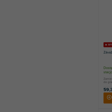
🔥 W
Závaž
Dostę
stac
Zamie
do gra
59,