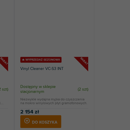
RABAT
RABAT
🔥 WYPRZEDAŻ SEZONOWA
Vinyl Cleaner VC-S3 INT
Dostępny w sklepie
2 szt
)
(
2 szt
)
stacjonarnym
Niezwykle wydajna myjka do czyszczenia
.
na mokro winylowych płyt gramofonowych.
2 154 zł
DO KOSZYKA