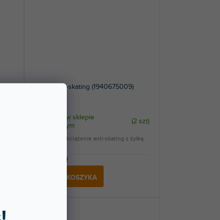
Závaží anti-skating (1940675009)
Dostępny w sklepie
4 szt
)
(
2 szt
)
stacjonarnym
Zapasowe obciążenie anti-skating z żyłką
et...
nylonową.
34,80 zł
DO KOSZYKA
!