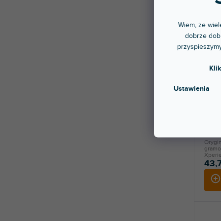
Wiem, że wiele
dobrze dobr
przyspieszymy
Kli
Ustawienia
Řemín
silik
Dostę
stac
Orygi
gramo
Xperie
43,7