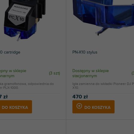
3
Ortofon DJ
2
Pioneer DJ | AlphaTheta
154
Pro-Ject
8
Reloop
0 cartridge
PN-X10 stylus
5
Zomo
pny w sklepie
Dostępny w sklepie
(
3 szt
)
(
jonarnym
stacjonarnym
ka gramofonowa, odpowiednia do
Igła zamienna do wkładki Pioneer DJ 
er PLX-1000.
X10.
7 zł
470 zł
DO KOSZYKA
DO KOSZYKA