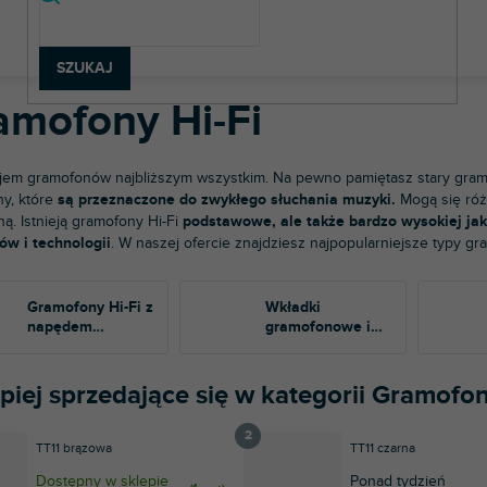
chnologia Hi-Fi
Gramofony Hi-Fi
SZUKAJ
amofony Hi-Fi
jem gramofonów najbliższym wszystkim. Na pewno pamiętasz stary gramofo
y, które
są przeznaczone do zwykłego słuchania muzyki.
Mogą się róż
ną. Istnieją gramofony Hi-Fi
podstawowe, ale także bardzo wysokiej jak
ów i technologii
. W naszej ofercie znajdziesz najpopularniejsze typy gr
Gramofony Hi-Fi z
Wkładki
napędem
gramofonowe i
paskowym
igły
piej sprzedające się w kategorii Gramofon
TT11 brązowa
TT11 czarna
Dostępny w sklepie
Ponad tydzień