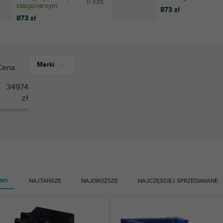
(
1 szt
)
stacjonarnym
873 zł
873 zł
Marki
Cena
34974
zł
1
Crosley
5
FiiO
3
Gemini
1
GPO
6
JICO
AMY
NAJTAŃSZE
NAJDROŻSZE
NAJCZĘŚCIEJ SPRZEDAWANE
4
Korg
3
Ortofon