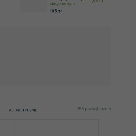
(
3 szt
)
stacjonarnym
105 zł
195
pozycji razem
ALFABETYCZNIE