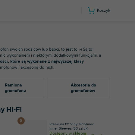
Koszyk
n swoich rodziców lub babci, to jest to :-) Są to
nić wykonaniem i niektórymi dodatkowymi funkcjami, a
ości, które są wykonane z najwyższej klasy
amofonów i akcesoria do nich.
Ramiona
Akcesoria do
gramofonu
gramofonów
y Hi-Fi
Premium 12'' Vinyl Polylined
Inner Sleeves (50 sztuk)
Dostępny w sklepie