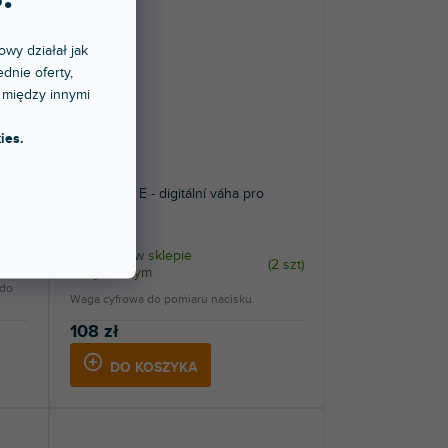
owy działał jak
dnie oferty,
 między innymi
ies.
RABAT
Measure It E - digitální váha pro
přenosku
2 szt
)
Dostępny w sklepie
(
2 szt
)
stacjonarnym
 do
Waga cyfrowa do pomiaru nacisku.
108 zł
DO KOSZYKA