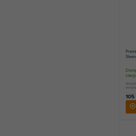
Premi
Sleev
Dostę
stac
Antys
winylo
105 