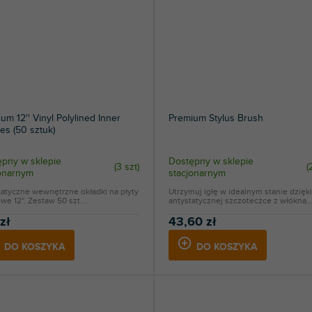
um 12'' Vinyl Polylined Inner
Premium Stylus Brush
es (50 sztuk)
pny w sklepie
Dostępny w sklepie
(
3 szt
)
(
jonarnym
stacjonarnym
tatyczne wewnętrzne okładki na płyty
Utrzymuj igłę w idealnym stanie dzięki
we 12". Zestaw 50 szt....
antystatycznej szczoteczce z włókna..
zł
43,60 zł
DO KOSZYKA
DO KOSZYKA