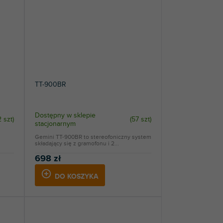
TT-900BR
Dostępny w sklepie
2 szt
)
(
57 szt
)
stacjonarnym
Gemini TT-900BR to stereofoniczny system
.
składający się z gramofonu i 2...
698 zł
DO KOSZYKA