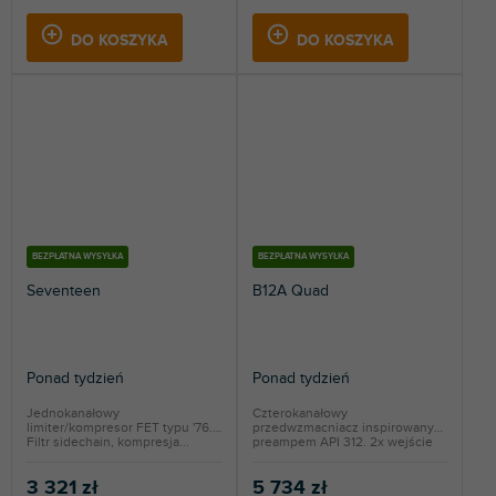
DO KOSZYKA
DO KOSZYKA
BEZPŁATNA WYSYŁKA
BEZPŁATNA WYSYŁKA
Seventeen
B12A Quad
Ponad tydzień
Ponad tydzień
Jednokanałowy
Czterokanałowy
limiter/kompresor FET typu '76.
przedwzmacniacz inspirowany
Filtr sidechain, kompresja...
preampem API 312. 2x wejście
Hi-Z...
3 321 zł
5 734 zł