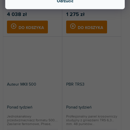
Odrzucić
pasywnym EQ. Dwa dyskretne...
czystym dźwiękiem....
4 038 zł
1 275 zł
DO KOSZYKA
DO KOSZYKA
Auteur MKII 500
PBR TRS3
Ponad tydzień
Ponad tydzień
Jednokanałowy
Profesjonalny panel krosowniczy
przedwzmacniacz formatu 500.
studyjny z gniazdami TRS 6,3
Zasilanie fantomowe, Phase,
mm. 48 punktów...
Pad...