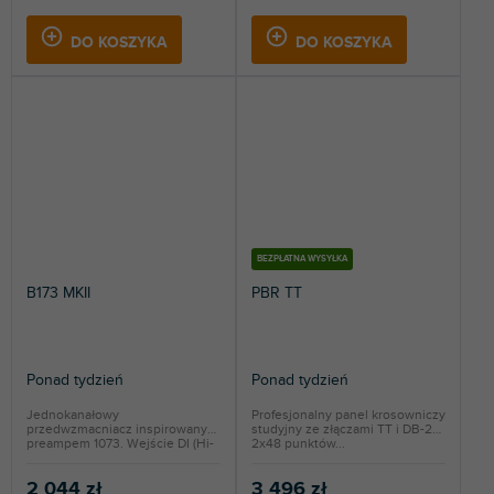
DO KOSZYKA
DO KOSZYKA
BEZPŁATNA WYSYŁKA
B173 MKII
PBR TT
Ponad tydzień
Ponad tydzień
Jednokanałowy
Profesjonalny panel krosowniczy
przedwzmacniacz inspirowany
studyjny ze złączami TT i DB-25.
preampem 1073. Wejście DI (Hi-
2x48 punktów...
Z) na...
2 044 zł
3 496 zł