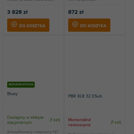
3 828 zł
872 zł
DO KOSZYKA
DO KOSZYKA
BEZPŁATNA WYSYŁKA
Bluey
PBR XLR 32 DSub
Dostępny w sklepie
Momentálně
(
1 szt
)
(
1 szt
)
stacjonarnym
nedostupné
Zmodyfikowany i ulepszony FET