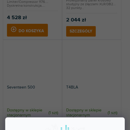
Profesjonalny panel krosowy
Limiter/Compressor 1176.
studyjny ze złączami XLR/DB25.
Dyskretna konstrukcja,...
32 punkty...
4 528 zł
2 044 zł
DO KOSZYKA
SZCZEGÓŁY
Seventeen 500
T4BLA
Dostępny w sklepie
Dostępny w sklepie
(
1 szt
)
(
1 szt
)
stacjonarnym
stacjonarnym
Jednokanałowy
Optoizolator do kompresorów i
kompresor/limiter FET typu '76
limiterów.