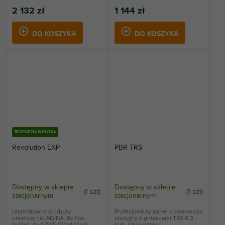
2 132 zł
1 144 zł
DO KOSZYKA
DO KOSZYKA
BEZPŁATNA WYSYŁKA
Revolution EXP
PBR TRS
Dostępny w sklepie
Dostępny w sklepie
(
1 szt
)
(
1 szt
)
stacjonarnym
stacjonarnym
Ultymatywny studyjny
Profesjonalny panel krosowniczy
przetwornik AD/DA. 8x line
studyjny z gniazdami TRS 6,3
In/Out, 4x ADAT, Word Clock...
mm. 48 punktów...