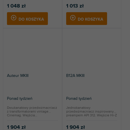
1 048 zł
1 013 zł
DO KOSZYKA
DO KOSZYKA
Auteur MKIII
B12A MKIII
Ponad tydzień
Ponad tydzień
Dwukanałowy przedwzmacniacz
Jednokanałowy
z transformatorami vintage
przedwzmacniacz inspirowany
Cinemag. Wejścia...
preampem API 312. Wejście Hi-Z
na...
1 904 zł
1 904 zł