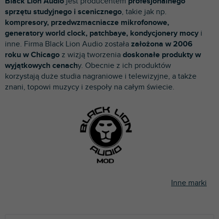
Black Lion Audio
jest producentem
profesjonalnego
p
sprzętu studyjnego i scenicznego
, takie jak np.
r
kompresory, przedwzmacniacze mikrofonowe,
o
generatory world clock, patchbaye, kondycjonery mocy
i
d
inne. Firma Black Lion Audio została
założona w 2006
u
roku w Chicago
z wizją tworzenia
doskonałe produkty w
k
wyjątkowych cenach
y. Obecnie z ich produktów
t
korzystają duże studia nagraniowe i telewizyjne, a także
ó
znani, topowi muzycy i zespoły na całym świecie.
w
Inne marki
S