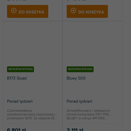
DO KOSZYKA
DO KOSZYKA
BEZPŁATNA WYSYŁKA
BEZPŁATNA WYSYŁKA
B173 Quad
Bluey 500
Ponad tydzień
Ponad tydzień
Czterokanałowy
Zmodyfikowany i ulepszony
przedwzmacniacz inspirowany
limiter/kompresor FET 1176
preampem 1073. 2x wejście DI...
BLUEY w wersji API 500....
6 801 zł
3 111 zł