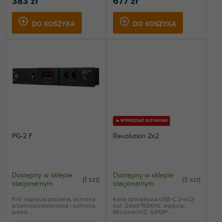
383 zł
677 zł
DO KOSZYKA
DO KOSZYKA
🔥 WYPRZEDAŻ SEZONOWA
PG-2 F
Revolution 2x2
Dostępny w sklepie
Dostępny w sklepie
(
1 szt
)
(
3 szt
)
stacjonarnym
stacjonarnym
Filtr napięcia zasilania, ochrona
Karta dźwiękowa USB-C 2-in/2-
przeciwprzepięciowa i ochrona
out. 24bit/192KHz, wejścia
przed...
Mic/Line/HiZ, S/PDIF...