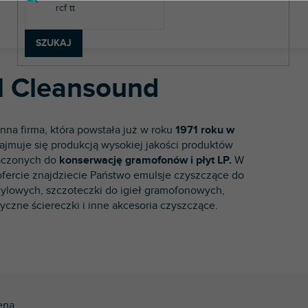
SZUKAJ
 Cleansound
inna firma, która powstała już w roku
1971 roku w
ajmuje się produkcją wysokiej jakości produktów
aczonych do
konserwację gramofonów i płyt LP.
W
ofercie znajdziecie Państwo emulsje czyszczące do
nylowych, szczoteczki do igieł gramofonowych,
tyczne ściereczki i inne akcesoria czyszczące.
ena