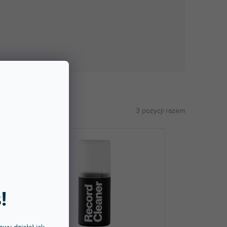
3
pozycji razem
ALFABETYCZNIE
!