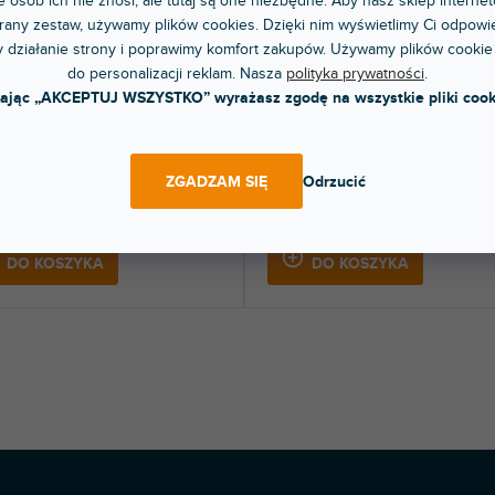
 osób ich nie znosi, ale tutaj są one niezbędne. Aby nasz sklep internet
RABAT
any zestaw, używamy plików cookies. Dzięki nim wyświetlimy Ci odpowie
YPRZEDAŻ SEZONOWA
 działanie strony i poprawimy komfort zakupów. Używamy plików cookie
s Cleaner, 20ml
do personalizacji reklam. Nasza
polityka prywatności
.
AM Record Cleaner Box
kając „AKCEPTUJ WSZYSTKO” wyrażasz zgodę na wszystkie pliki cook
pny w sklepie
(
2 szt
)
jonarnym
Ponad tydzień
ór czyszczący i szczoteczka do
Zestaw czyszczący zawiera 200 ml śr
ZGADZAM SIĘ
Odrzucić
zenia igły gramofonowej.
czyszczącego do gramofonu, szczotkę.
60 zł
157 zł
DO KOSZYKA
DO KOSZYKA
K
o
n
t