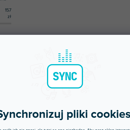
157
zł
AMY
NAJTAŃSZE
NAJDROŻSZE
NAJCZĘŚCIEJ SPRZEDAWANE
Synchronizuj pliki cookies