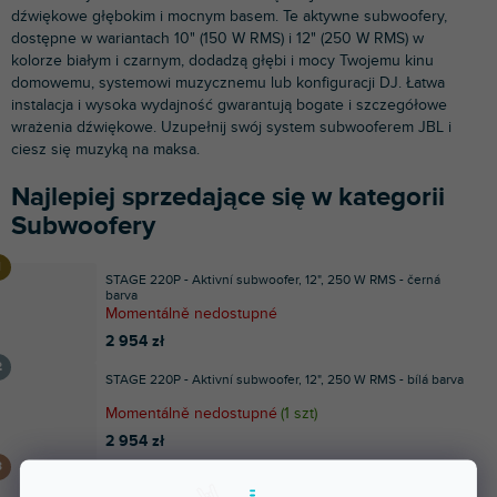
dźwiękowe głębokim i mocnym basem. Te aktywne subwoofery,
dostępne w wariantach 10" (150 W RMS) i 12" (250 W RMS) w
kolorze białym i czarnym, dodadzą głębi i mocy Twojemu kinu
domowemu, systemowi muzycznemu lub konfiguracji DJ. Łatwa
instalacja i wysoka wydajność gwarantują bogate i szczegółowe
wrażenia dźwiękowe. Uzupełnij swój system subwooferem JBL i
ciesz się muzyką na maksa.
Najlepiej sprzedające się w kategorii
Subwoofery
STAGE 220P - Aktivní subwoofer, 12", 250 W RMS - černá
barva
Momentálně nedostupné
2 954 zł
STAGE 220P - Aktivní subwoofer, 12", 250 W RMS - bílá barva
Momentálně nedostupné
(
1 szt
)
2 954 zł
STAGE 200P - Aktivní subwoofer, 10", 150 W RMS - černá
barva