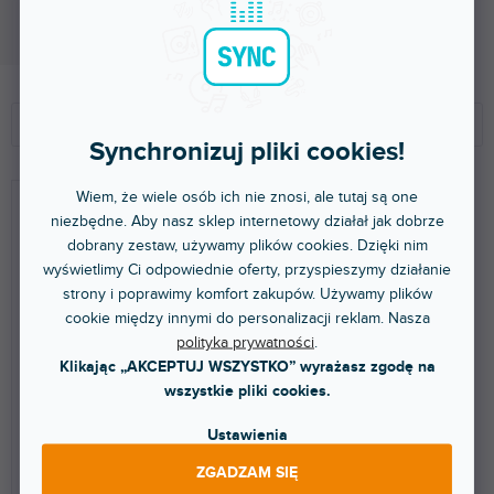
Momentálně nedostupné
2 447 zł
S
L
o
i
Polecamy
r
s
Synchronizuj pliki cookies!
t
t
NAJTAŃSZE
o
a
Wiem, że wiele osób ich nie znosi, ale tutaj są one
NAJDROŻSZE
w
p
niezbędne. Aby nasz sklep internetowy działał jak dobrze
a
r
dobrany zestaw, używamy plików cookies. Dzięki nim
NAJCZĘŚCIEJ SPRZEDAWANE
n
o
wyświetlimy Ci odpowiednie oferty, przyspieszymy działanie
i
d
ALFABETYCZNIE
strony i poprawimy komfort zakupów. Używamy plików
e
u
cookie między innymi do personalizacji reklam. Nasza
p
k
polityka prywatności
.
STAGE 200P - Aktivní
STAGE 220P - Aktivní
r
t
Klikając „AKCEPTUJ WSZYSTKO” wyrażasz zgodę na
subwoofer, 10", 150 W RMS -
subwoofer, 12", 250 W RMS
o
ó
wszystkie pliki cookies.
bílá barva
- bílá barva
d
w
u
Ustawienia
Momentálně
Momentálně
(
1 szt
)
(
1 szt
)
k
nedostupné
nedostupné
ZGADZAM SIĘ
t