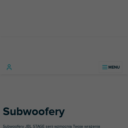
Przejść
do
treści
Technologia Hi-
Głośniki Hi-
Subwoofer
Home
Fi
Fi
Subwoofery
Subwoofery JBL STAGE serii wzmocnią Twoje wrażenia