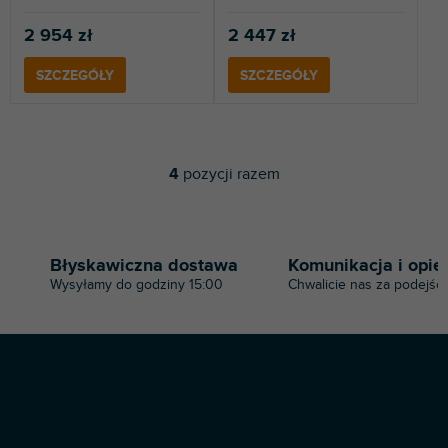
2 954 zł
2 447 zł
SZCZEGÓŁY
SZCZEGÓŁY
4
pozycji razem
K
o
n
t
r
Błyskawiczna dostawa
Komunikacja i opie
o
Wysyłamy do godziny 15:00
Chwalicie nas za podejści
l
k
i
l
i
S
s
Copyright 2026
Profi-dj
. Wszystkie prawa zastrzeżone.
t
t
Opracował Shoptet Premium
o
y