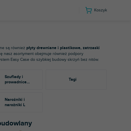
Koszyk
pne są również
płyty drewniane i plastikowe, zatrzaski
rę nasz asortyment obejmuje również podpory
 system Easy Case do szybkiej budowy skrzyń bez nitów.
Szuflady i
Tagi
prowadnice
teleskopowe
Narożniki i
narożniki L
 budowlany