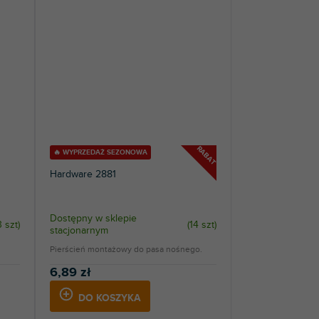
RABAT
🔥 WYPRZEDAŻ SEZONOWA
Hardware 2881
Dostępny w sklepie
3 szt
)
(
14 szt
)
stacjonarnym
Pierścień montażowy do pasa nośnego.
6,89 zł
DO KOSZYKA