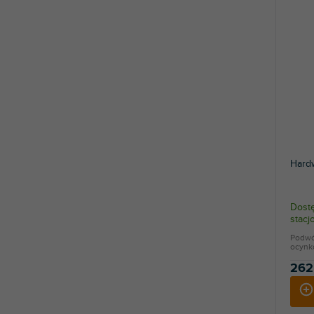
Hard
Dostę
stac
Podwój
ocynk
262