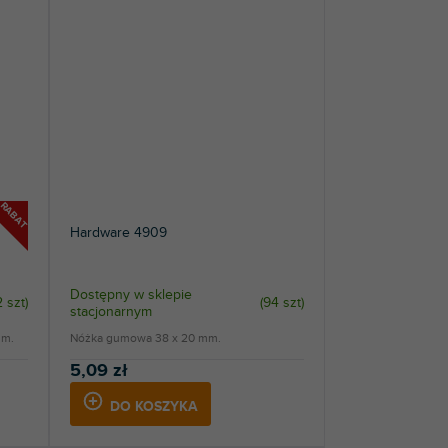
RABAT
Hardware 4909
Dostępny w sklepie
2 szt
)
(
94 szt
)
stacjonarnym
mm.
Nóżka gumowa 38 x 20 mm.
5,09 zł
DO KOSZYKA