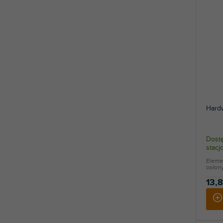
Hard
Dostę
stac
Elemen
osłony
13,8