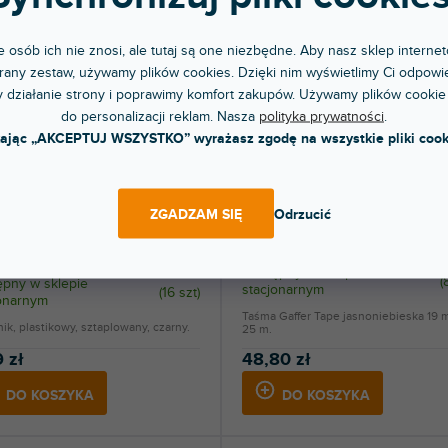
 osób ich nie znosi, ale tutaj są one niezbędne. Aby nasz sklep internet
any zestaw, używamy plików cookies. Dzięki nim wyświetlimy Ci odpowie
 działanie strony i poprawimy komfort zakupów. Używamy plików cookie
do personalizacji reklam. Nasza
polityka prywatności
.
kając „AKCEPTUJ WSZYSTKO” wyrażasz zgodę na wszystkie pliki cook
Accessories 58064 LTBLU
ZGADZAM SIĘ
Odrzucić
ware 4072
Dostępny w sklepie
(
pny w sklepie
stacjonarnym
(
16 szt
)
jonarnym
Taśma Gaffer Tape jasnoniebieska 19 
ik, plastikowy, sztaplowany, czarny.
25 m.
 zł
48,80 zł
DO KOSZYKA
DO KOSZYKA