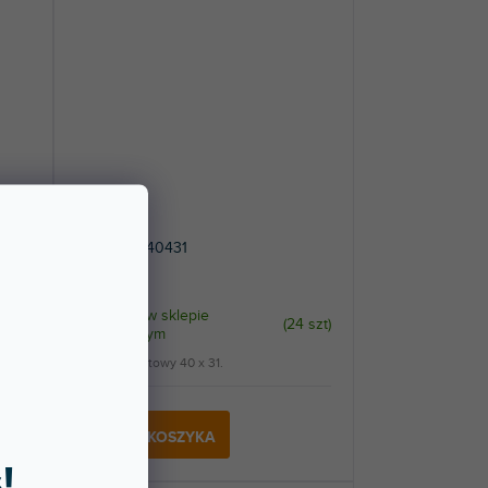
Hardware 40431
Dostępny w sklepie
 szt
)
(
24 szt
)
stacjonarnym
Wspornik kątowy 40 x 31.
5,09 zł
DO KOSZYKA
!