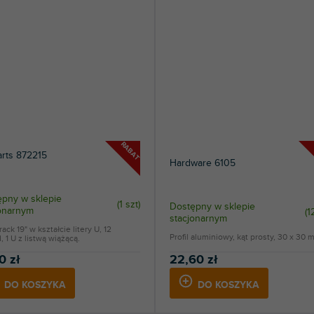
RABAT
arts 872215
Hardware 6105
pny w sklepie
(
1 szt
)
Dostępny w sklepie
jonarnym
(
1
stacjonarnym
rack 19" w kształcie litery U, 12
Profil aluminiowy, kąt prosty, 30 x 30 
, 1 U z listwą wiążącą.
0 zł
22,60 zł
DO KOSZYKA
DO KOSZYKA