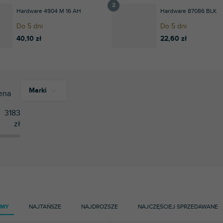
Hardware 4904 M 16 AH
Hardware 87086 BLK
Do 5 dni
Do 5 dni
40,10 zł
22,60 zł
Marki
ena
3183
zł
866
Adam Hall
1
ADJ
3
Bespeco
52
Bralo
1
Gravity
AMY
NAJTAŃSZE
NAJDROŻSZE
NAJCZĘŚCIEJ SPRZEDAWANE