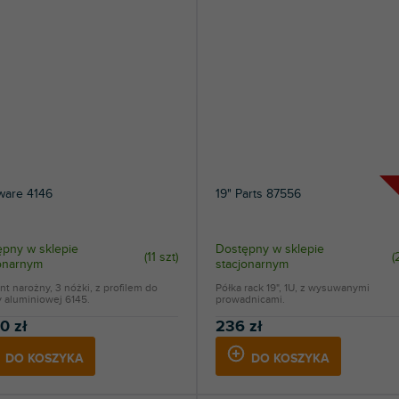
ware 4146
19" Parts 87556
pny w sklepie
Dostępny w sklepie
(
11 szt
)
(
jonarnym
stacjonarnym
t narożny, 3 nóżki, z profilem do
Półka rack 19", 1U, z wysuwanymi
 aluminiowej 6145.
prowadnicami.
0 zł
236 zł
DO KOSZYKA
DO KOSZYKA