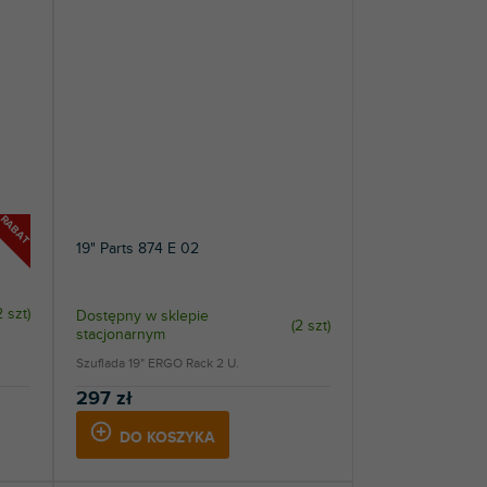
RABAT
19" Parts 874 E 02
2 szt
)
Dostępny w sklepie
(
2 szt
)
stacjonarnym
Szuflada 19" ERGO Rack 2 U.
297 zł
DO KOSZYKA