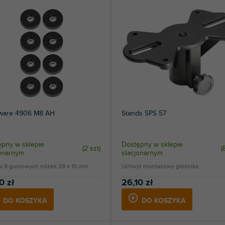
1
LD Systems
1
Palmer
6
Tente
2
Zomo
ware 4906 M8 AH
Stands SPS 57
pny w sklepie
Dostępny w sklepie
(
2 szt
)
(
jonarnym
stacjonarnym
w 8 gumowych nóżek 38 x 10 mm.
Uchwyt montażowy głośnika.
0 zł
26,10 zł
DO KOSZYKA
DO KOSZYKA