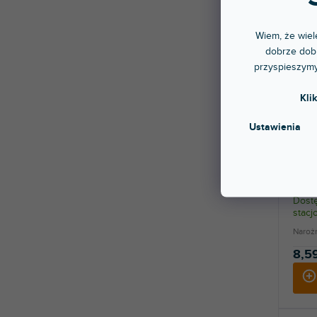
Wiem, że wiele
dobrze dobr
przyspieszymy
Kli
Ustawienia
Hard
Dostę
stac
Narożn
8,59