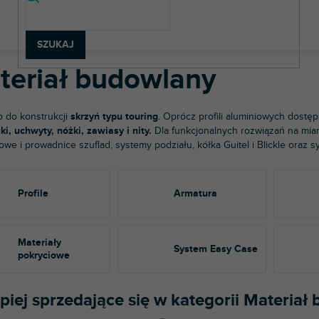
ateriał budowlany
SZUKAJ
teriał budowlany
 do konstrukcji
skrzyń typu touring
. Oprócz profili aluminiowych dostę
ki, uchwyty, nóżki, zawiasy i nity.
Dla funkcjonalnych rozwiązań na mia
owe i prowadnice szuflad, systemy podziału, kółka Guitel i Blickle oraz
Profile
Armatura
Materiały
System Easy Case
pokryciowe
piej sprzedające się w kategorii Materiał