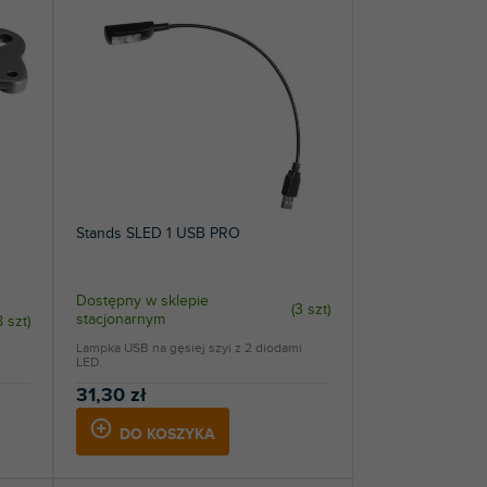
Stands SLED 1 USB PRO
Dostępny w sklepie
(
3 szt
)
stacjonarnym
8 szt
)
Lampka USB na gęsiej szyi z 2 diodami
LED.
31,30 zł
DO KOSZYKA