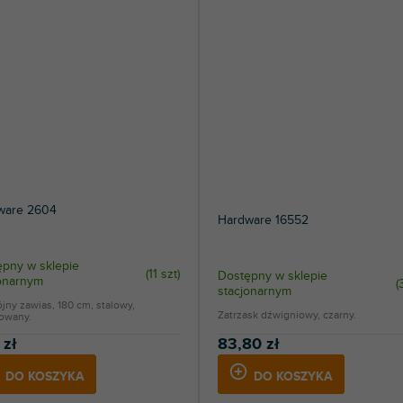
ware 2604
Hardware 16552
pny w sklepie
(
11 szt
)
Dostępny w sklepie
jonarnym
(
stacjonarnym
ny zawias, 180 cm, stalowy,
Zatrzask dźwigniowy, czarny.
owany.
 zł
83,80 zł
DO KOSZYKA
DO KOSZYKA