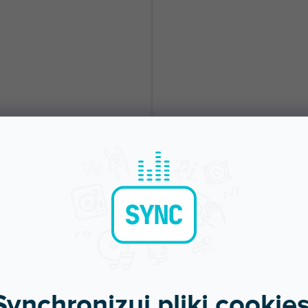
ds SLED 2 ULTRA USB
Hardware 40001
pny w sklepie
(
3 szt
)
Dostępny w sklepie
jonarnym
(
48
stacjonarnym
LED z podwójną, giętką szyjką i
Element narożny, okrągły.
em USB.
0 zł
8,59 zł
DO KOSZYKA
DO KOSZYKA
Synchronizuj pliki cookies