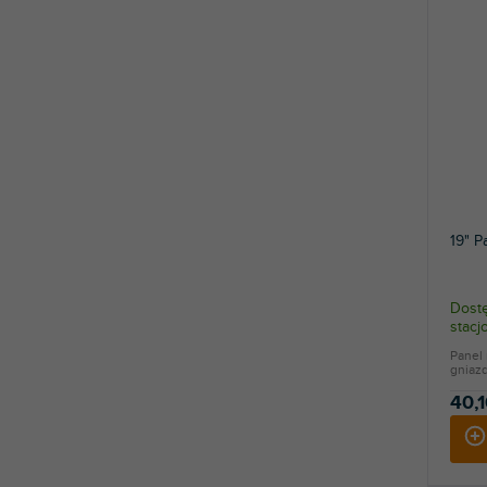
19" P
Dostę
stac
Panel 
gniazd
40,1