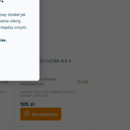
owy działał jak
dnie oferty,
 między innymi
ies.
Stands SLED 1 ULTRA XLR 4
Dostępny w sklepie
8 szt
)
(
6 szt
)
stacjonarnym
mm x
Lampka 4-pin XLR na gęsiej szyi z 4
diodami LED COB.
105 zł
DO KOSZYKA