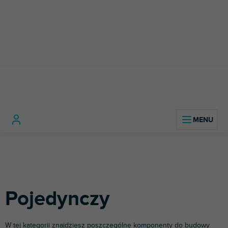
Przejść
do
treści
Sprzęt
Konstrukcje
Pojedyncz
Home
sceniczny
aluminiowe
Pojedynczy
W tej kategorii znajdziesz poszczególne komponenty do budowy