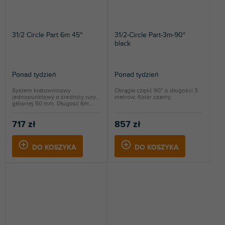
31/2 Circle Part 6m 45°
31/2-Circle Part-3m-90°
black
Ponad tydzień
Ponad tydzień
System kratownicowy
Okrągła część 90° o długości 3
jednopunktowy o średnicy rury
metrów. Kolor czarny.
głównej 50 mm. Długość 6m....
717 zł
857 zł
DO KOSZYKA
DO KOSZYKA