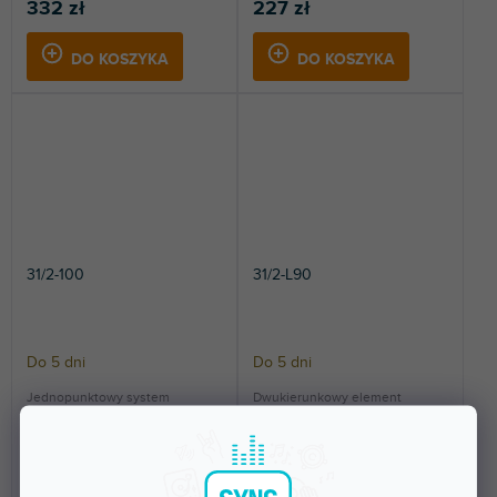
332 zł
227 zł
DO KOSZYKA
DO KOSZYKA
31/2-100
31/2-L90
Do 5 dni
Do 5 dni
Jednopunktowy system
Dwukierunkowy element
kratownicowy, zwany również
narożny 90°. Długość: 500 mm.
„rurą”. Długość 1000 mm.
262 zł
323 zł