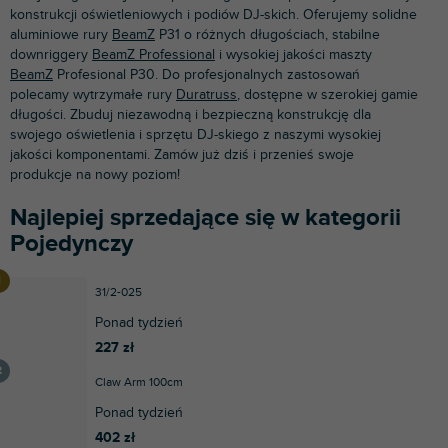
konstrukcji oświetleniowych i podiów DJ-skich. Oferujemy solidne
aluminiowe rury
BeamZ
P31 o różnych długościach, stabilne
downriggery
BeamZ Professional
i wysokiej jakości maszty
BeamZ
Profesional P30. Do profesjonalnych zastosowań
polecamy wytrzymałe rury
Duratruss
, dostępne w szerokiej gamie
długości. Zbuduj niezawodną i bezpieczną konstrukcję dla
swojego oświetlenia i sprzętu DJ-skiego z naszymi wysokiej
jakości komponentami. Zamów już dziś i przenieś swoje
produkcje na nowy poziom!
Najlepiej sprzedające się w kategorii
Pojedynczy
31/2-025
Ponad tydzień
227 zł
Claw Arm 100cm
Ponad tydzień
402 zł