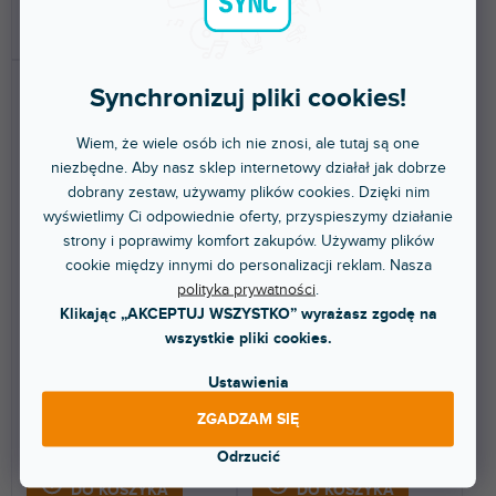
DO KOSZYKA
DO KOSZYKA
Synchronizuj pliki cookies!
Wiem, że wiele osób ich nie znosi, ale tutaj są one
niezbędne. Aby nasz sklep internetowy działał jak dobrze
dobrany zestaw, używamy plików cookies. Dzięki nim
wyświetlimy Ci odpowiednie oferty, przyspieszymy działanie
strony i poprawimy komfort zakupów. Używamy plików
31/2-L60
31/2-C41-X
cookie między innymi do personalizacji reklam. Nasza
polityka prywatności
.
Klikając „AKCEPTUJ WSZYSTKO” wyrażasz zgodę na
Do 5 dni
Do 5 dni
wszystkie pliki cookies.
Dwukierunkowy element
Czterodrożne złącze aluminiowe
narożny 60°. Długość: 500 mm.
w kształcie litery X.
Ustawienia
ZGADZAM SIĘ
350 zł
594 zł
Odrzucić
DO KOSZYKA
DO KOSZYKA