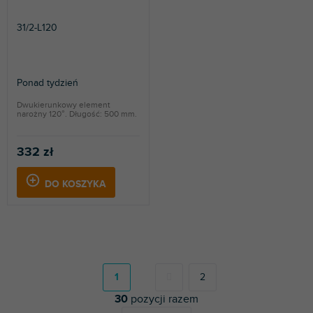
31/2-L120
Ponad tydzień
Dwukierunkowy element
narożny 120°. Długość: 500 mm.
332 zł
DO KOSZYKA
P
a
g
1
2
i
30
pozycji razem
n
a