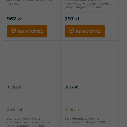
metrów.
kratownicowy, zwany również
„rurą”. Długość 1500 mm.
962 zł
297 zł
DO KOSZYKA
DO KOSZYKA
31/2-200
31/2-L45
Do 5 dni
Do 5 dni
Jednopunktowy system
Dwukierunkowy element
kratownicowy, zwany również
narożny 45°. Długość: 500 mm.
„rurą”. Długość 2000 mm.