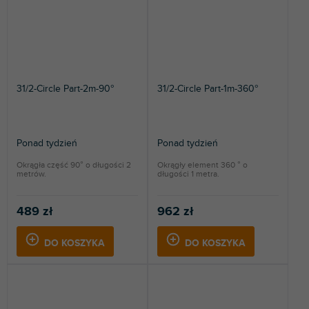
31/2-Circle Part-2m-90°
31/2-Circle Part-1m-360°
Ponad tydzień
Ponad tydzień
Okrągła część 90° o długości 2
Okrągły element 360 ° o
metrów.
długości 1 metra.
489 zł
962 zł
DO KOSZYKA
DO KOSZYKA