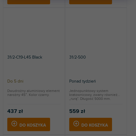
31/2-C19-L45 Black
31/2-500
Do 5 dni
Ponad tydzień
Dwudrożny aluminiowy element
Jednopunktowy system
narożny 45°. Kolor czarny.
kratownicowy, zwany również
„rurą”. Długość 5000 mm.
437 zł
559 zł
DO KOSZYKA
DO KOSZYKA