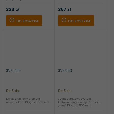
323 zł
367 zł
DO KOSZYKA
DO KOSZYKA
31/2-L135
31/2-050
Do 5 dni
Do 5 dni
Dwukierunkowy element
Jednopunktowy system
narożny 135°. Długość: 500 mm.
kratownicowy, zwany również
„rurą”. Długość 500 mm.