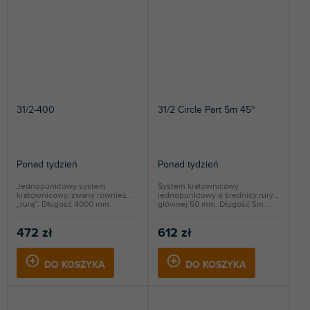
31/2-400
31/2 Circle Part 5m 45°
Ponad tydzień
Ponad tydzień
Jednopunktowy system
System kratownicowy
kratownicowy, zwany również
jednopunktowy o średnicy rury
„rurą”. Długość 4000 mm.
głównej 50 mm. Długość 5m....
472 zł
612 zł
DO KOSZYKA
DO KOSZYKA