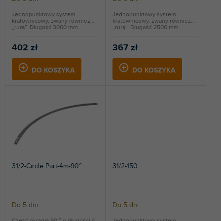
k
t
Jednopunktowy system
Jednopunktowy system
kratownicowy, zwany również
kratownicowy, zwany również
ó
„rurą”. Długość 3000 mm.
„rurą”. Długość 2500 mm.
w
402 zł
367 zł
DO KOSZYKA
DO KOSZYKA
31/2-Circle Part-4m-90°
31/2-150
Do 5 dni
Do 5 dni
Część okrągła 90 ° o długości 4
Jednopunktowy system