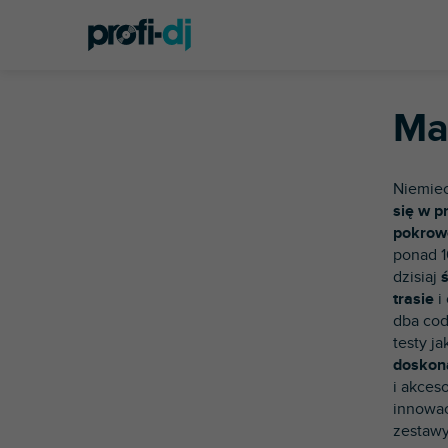
Przejść
Home
Markowane marki
Magma
do
P
treści
a
L
s
i
e
Ma
s
k
t
b
a
o
Niemiec
p
c
się w p
r
z
pokrow
o
n
ponad 1
d
y
dzisiaj
u
trasie
i
k
dba cod
t
testy j
ó
doskona
w
i akces
innowac
zestawy