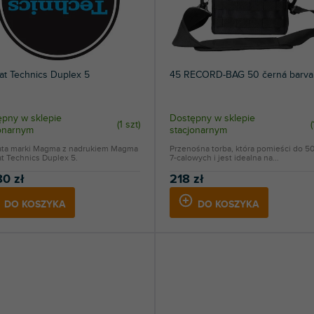
at Technics Duplex 5
45 RECORD-BAG 50 černá barva
pny w sklepie
Dostępny w sklepie
(
1 szt
)
(
jonarnym
stacjonarnym
ata marki Magma z nadrukiem Magma
Przenośna torba, która pomieści do 50
t Technics Duplex 5.
7-calowych i jest idealna na...
80 zł
218 zł
DO KOSZYKA
DO KOSZYKA