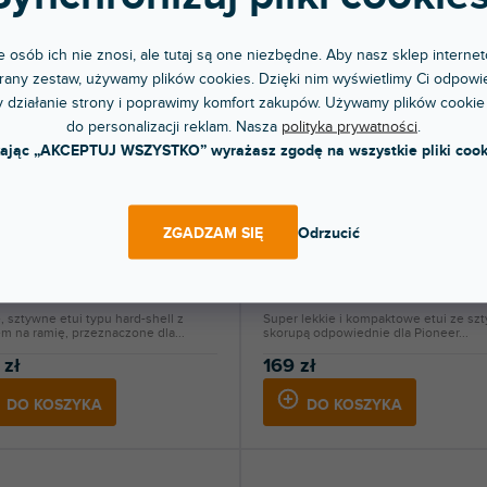
 osób ich nie znosi, ale tutaj są one niezbędne. Aby nasz sklep internet
any zestaw, używamy plików cookies. Dzięki nim wyświetlimy Ci odpowie
 działanie strony i poprawimy komfort zakupów. Używamy plików cookie
do personalizacji reklam. Nasza
polityka prywatności
.
kając „AKCEPTUJ WSZYSTKO” wyrażasz zgodę na wszystkie pliki cook
RABAT
YPRZEDAŻ SEZONOWA
🔥 WYPRZEDAŻ SEZONOWA
 Case Push 3
CTRL CASE DDJ-REV1
ZGADZAM SIĘ
Odrzucić
pny w sklepie
Dostępny w sklepie
(
3 szt
)
(
jonarnym
stacjonarnym
, sztywne etui typu hard-shell z
Super lekkie i kompaktowe etui ze sz
m na ramię, przeznaczone dla...
skorupą odpowiednie dla Pioneer...
 zł
169 zł
DO KOSZYKA
DO KOSZYKA