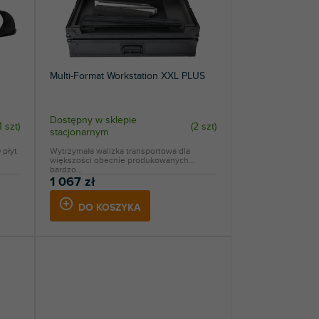
Multi-Format Workstation XXL PLUS
Dostępny w sklepie
1 szt
)
(
2 szt
)
stacjonarnym
 płyt
Wytrzymała walizka transportowa dla
większości obecnie produkowanych
bardzo...
1 067 zł
DO KOSZYKA