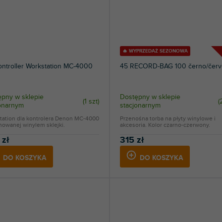
🔥 WYPRZEDAŻ SEZONOWA
ntroller Workstation MC-4000
45 RECORD-BAG 100 černo/červ
pny w sklepie
Dostępny w sklepie
(
1 szt
)
(
jonarnym
stacjonarnym
tation dla kontrolera Denon MC-4000
Przenośna torba na płyty winylowe i
nowanej winylem sklejki.
akcesoria. Kolor czarno-czerwony.
 zł
315 zł
DO KOSZYKA
DO KOSZYKA