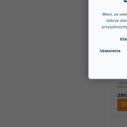
Wiem, że wiele
dobrze dobr
przyspieszymy
Kli
🔥 W
Ustawienia
CTRL
Dostę
stac
Lekkie
paskie
280