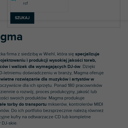
SZUKAJ
gma
ka firma z siedzibą w Wiehl, która się
specjalizuje
rojektowaniu i produkcji wysokiej jakości toreb,
ców i walizek dla wymagających DJ-ów
. Dzięki
0-letniemu doświadczeniu w branży, Magma oferuje
świetne rozwiązanie dla muzyków i artystów w
 oczywiście dla ich sprzętu. Ponad 180 pracowników
ziennie o rozwój, proces produkcyjny, jakość lub
akości swoich produktów. Magma produkuje
łe torby do transportu
mikserów, kontrolerów MIDI
oriów. Do ich portfolio bezsprzecznie należą również
yjne kufry na odtwarzacze CD lub kompletne
 DJ-skie.