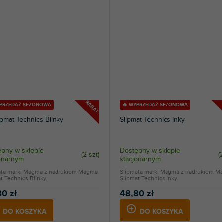
RABAT
YPRZEDAŻ SEZONOWA
🔥 WYPRZEDAŻ SEZONOWA
ipmat Technics Blinky
Slipmat Technics Inky
pny w sklepie
Dostępny w sklepie
(
2 szt
)
(
jonarnym
stacjonarnym
ata marki Magma z nadrukiem Magma
Slipmata marki Magma z nadrukiem 
t Technics Blinky.
Slipmat Technics Inky.
80 zł
48,80 zł
DO KOSZYKA
DO KOSZYKA