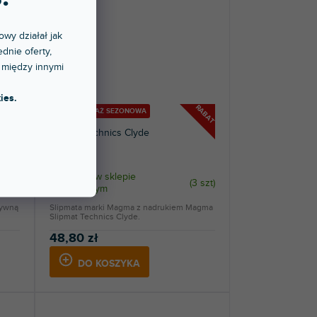
owy działał jak
dnie oferty,
 między innymi
ies.
RABAT
RABAT
🔥 WYPRZEDAŻ SEZONOWA
Slipmat Technics Clyde
Dostępny w sklepie
2 szt
)
(
3 szt
)
stacjonarnym
tywną
Slipmata marki Magma z nadrukiem Magma
Slipmat Technics Clyde.
48,80 zł
DO KOSZYKA