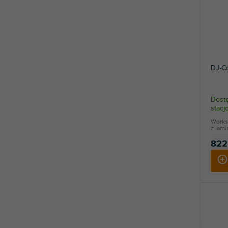
DJ-Co
Dostę
stac
Works
z lami
822