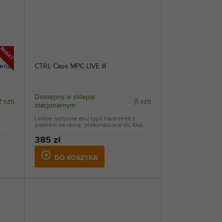
RABAT
ená
CTRL Case MPC LIVE III
Dostępny w sklepie
2 szt
)
(
1 szt
)
stacjonarnym
Lekkie, sztywne etui typu hard-shell z
paskiem na ramię, przeznaczone do Akai...
385 zł
DO KOSZYKA