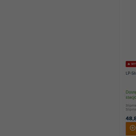
🔥 W
LP-Sl
Dostę
stac
Slipm
Slipma
48,