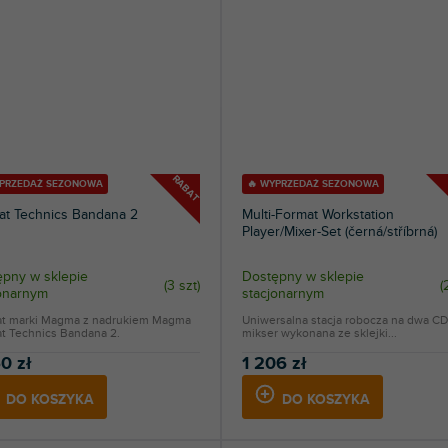
RABAT
YPRZEDAŻ SEZONOWA
🔥 WYPRZEDAŻ SEZONOWA
at Technics Bandana 2
Multi-Format Workstation
Player/Mixer-Set (černá/stříbrná)
pny w sklepie
Dostępny w sklepie
(
3 szt
)
(
jonarnym
stacjonarnym
at marki Magma z nadrukiem Magma
Uniwersalna stacja robocza na dwa CD
at Technics Bandana 2.
mikser wykonana ze sklejki...
0 zł
1 206 zł
DO KOSZYKA
DO KOSZYKA