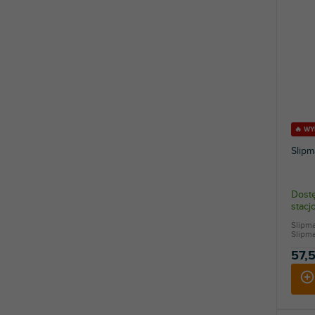
🔥 W
Slipm
Dostę
stac
Slipm
Slipm
57,5