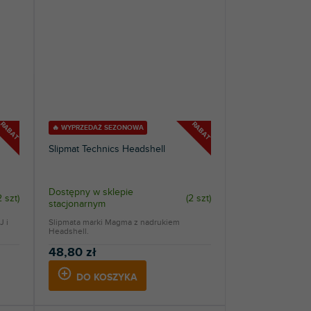
RABAT
RABAT
🔥 WYPRZEDAŻ SEZONOWA
Slipmat Technics Headshell
Dostępny w sklepie
2 szt
)
(
2 szt
)
stacjonarnym
J i
Slipmata marki Magma z nadrukiem
Headshell.
48,80 zł
DO KOSZYKA