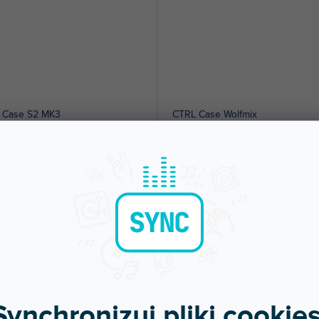
 Case S2 MK3
CTRL Case Wolfmix
pny w sklepie
Dostępny w sklepie
(
1 szt
)
(
jonarnym
stacjonarnym
i kompaktowy futerał ze sztywną
Kompaktowe i ochronne rozwiązanie 
ą, który oferuje bezpieczny i...
przechowywania kontrolera Wolfmix.
 zł
171 zł
DO KOSZYKA
DO KOSZYKA
Synchronizuj pliki cookies