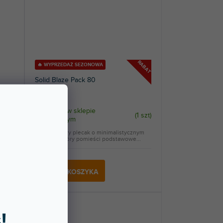
RABAT
🔥 WYPRZEDAŻ SEZONOWA
Solid Blaze Pack 80
Dostępny w sklepie
1 szt
)
(
1 szt
)
stacjonarnym
do
Jednodniowy plecak o minimalistycznym
designie, który pomieści podstawowe...
594 zł
DO KOSZYKA
!