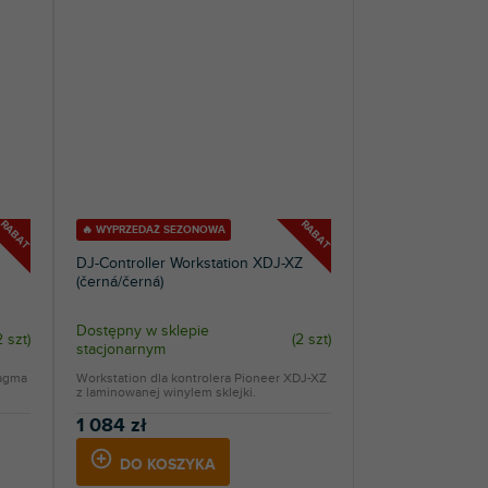
RABAT
RABAT
🔥 WYPRZEDAŻ SEZONOWA
DJ-Controller Workstation XDJ-XZ
(černá/černá)
Dostępny w sklepie
2 szt
)
(
2 szt
)
stacjonarnym
Magma
Workstation dla kontrolera Pioneer XDJ-XZ
z laminowanej winylem sklejki.
1 084 zł
DO KOSZYKA