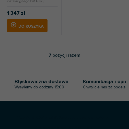
instalacyjnego DMA 82 /...
1 347 zł
DO KOSZYKA
7
pozycji razem
K
o
n
t
r
Błyskawiczna dostawa
Komunikacja i opie
o
Wysyłamy do godziny 15:00
Chwalicie nas za podejści
l
k
i
l
i
S
s
Copyright 2026
Profi-dj
. Wszystkie prawa zastrzeżone.
t
t
Opracował Shoptet Premium
o
y