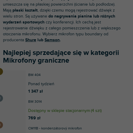
umieszcza się na płaskiej powierzchni (ścianie lub podłodze).
Mają
płaski kształt
, dzięki czemu mogą rejestrować dźwięk z
wielu stron. Są używane
do nagrywania pianina lub różnych
wydarzeń sportowych
czy konferencji. Ich cechą jest
rejestrowanie dźwięku z całego pomieszczenia lub z większego
otoczenia mikrofonu. Wybierz mikrofon typu boundary od
producenta
Shure
lub
Samson
.
Najlepiej sprzedające się w kategorii
Mikrofony graniczne
BM 404
Ponad tydzień
1 347 zł
BM 3014
Dostępny w sklepie stacjonarnym
(
4 szt
)
769 zł
CM11B - kondenzátorový mikrofon