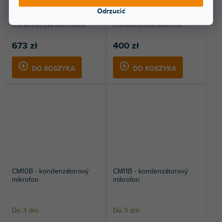
Odrzucić
Dynamiczny mikrofon
Mikrofon konferencyjny,
powierzchniowy z wyłącznikiem,
pojemnościowy, biurkowy,
charakterystyka kierunkowa...
charakterystyka dookólna....
673 zł
400 zł
DO KOSZYKA
DO KOSZYKA
CM10B - kondenzátorový
CM11B - kondenzátorový
mikrofon
mikrofon
Do 3 dni
Do 3 dni