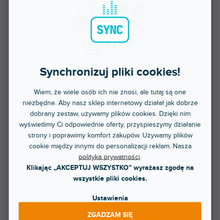
stacjonarnym
stacjonarnym
ó
w
Mikrofon konferencyjny,
Mikrofon dynamiczny
pojemnościowy, biurkowy,
kardioidalny, biurkowy.
charakterystyka dookólna....
350 zł
769 zł
Synchronizuj pliki cookies!
DO KOSZYKA
DO KOSZYKA
Wiem, że wiele osób ich nie znosi, ale tutaj są one
niezbędne. Aby nasz sklep internetowy działał jak dobrze
dobrany zestaw, używamy plików cookies. Dzięki nim
wyświetlimy Ci odpowiednie oferty, przyspieszymy działanie
strony i poprawimy komfort zakupów. Używamy plików
cookie między innymi do personalizacji reklam. Nasza
polityka prywatności
.
Klikając „AKCEPTUJ WSZYSTKO” wyrażasz zgodę na
DST99 S
CBL 410 PCC White
wszystkie pliki cookies.
Ustawienia
Dostępny w sklepie
Dostępny w sklepie
(
1 szt
)
(
1 szt
)
ZGADZAM SIĘ
stacjonarnym
stacjonarnym