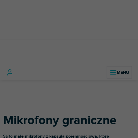
Przejść
do
treści
Sprzęt
Mikrofony
Mikrofony
Home
studyjny
studyjne
graniczne
Mikrofony graniczne
Są to
małe mikrofony z kapsułą pojemnościową
, które