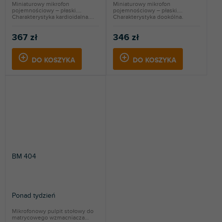
Miniaturowy mikrofon
Miniaturowy mikrofon
pojemnościowy – płaski.
pojemnościowy – płaski.
Charakterystyka kardioidalna....
Charakterystyka dookólna.
Nadaje...
367 zł
346 zł
DO KOSZYKA
DO KOSZYKA
BM 404
Ponad tydzień
Mikrofonowy pulpit stołowy do
matrycowego wzmacniacza