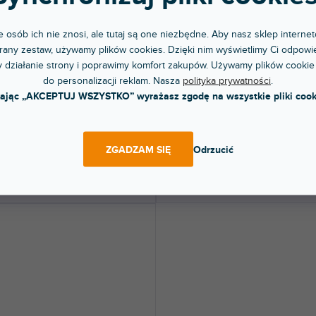
RABAT
YPRZEDAŻ SEZONOWA
 osób ich nie znosi, ale tutaj są one niezbędne. Aby nasz sklep internet
any zestaw, używamy plików cookies. Dzięki nim wyświetlimy Ci odpowie
arts 1658
Hardware 16552 L
 działanie strony i poprawimy komfort zakupów. Używamy plików cookie
do personalizacji reklam. Nasza
polityka prywatności
.
pny w sklepie
kając „AKCEPTUJ WSZYSTKO” wyrażasz zgodę na wszystkie pliki cook
(
8 szt
)
jonarnym
Do 5 dni
a do drzwiczek regału plastikowa.
Zamek dźwigniowy, czarny.
0 zł
110 zł
ZGADZAM SIĘ
Odrzucić
DO KOSZYKA
DO KOSZYKA