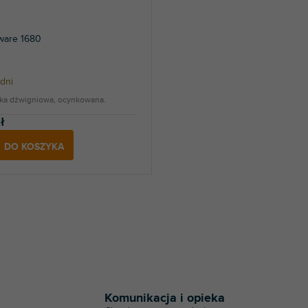
ware 1680
dni
ka dźwigniowa, ocynkowana.
ł
DO KOSZYKA
K
o
n
t
Komunikacja i opieka
r