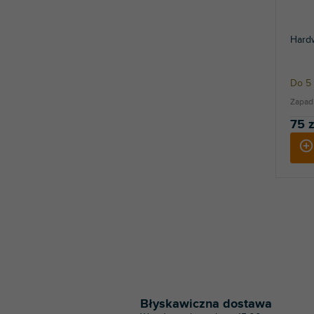
Hard
Do 5 
Zapad
75 z
Błyskawiczna dostawa