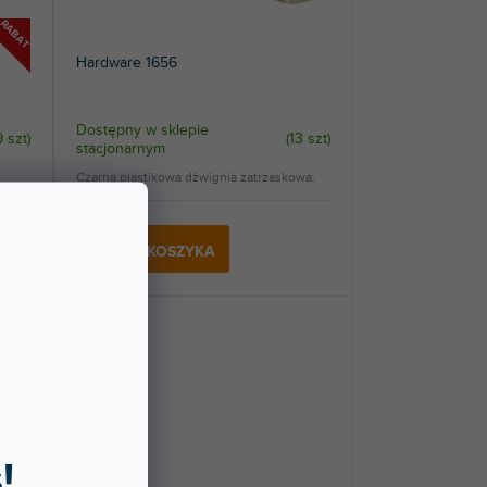
RABAT
Hardware 1656
Dostępny w sklepie
9 szt
)
(
13 szt
)
stacjonarnym
Czarna plastikowa dźwignia zatrzaskowa.
96 zł
DO KOSZYKA
!