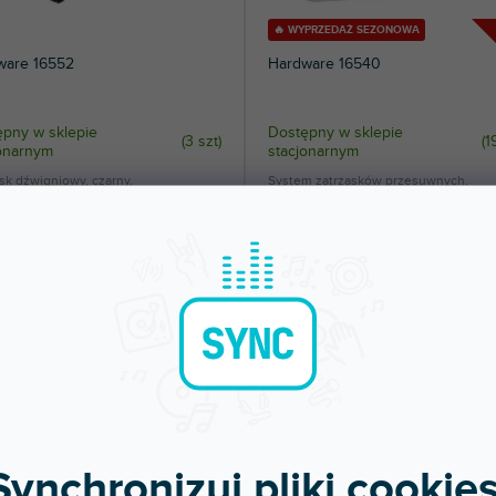
🔥 WYPRZEDAŻ SEZONOWA
ware 16552
Hardware 16540
pny w sklepie
Dostępny w sklepie
(
3 szt
)
(
1
jonarnym
stacjonarnym
sk dźwigniowy, czarny.
System zatrzasków przesuwnych.
80 zł
34,80 zł
DO KOSZYKA
DO KOSZYKA
Synchronizuj pliki cookies