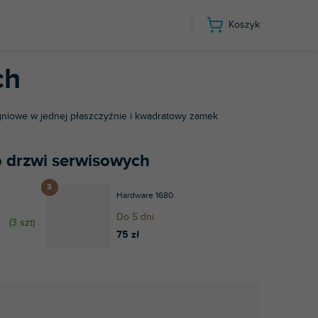
Koszyk
ch
niowe w jednej płaszczyźnie i kwadratowy zamek
do drzwi serwisowych
Hardware 1680
Do 5 dni
(
3 szt
)
75 zł