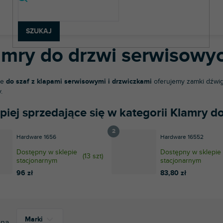
teriał budowlany
Klamry
Klamry do drzwi serwisowych
SZUKAJ
amry do drzwi serwisowy
ie
do szaf z klapami serwisowymi i drzwiczkami
oferujemy zamki dźwig
.
piej sprzedające się w kategorii Klamry 
Hardware 1656
Hardware 16552
Dostępny w sklepie
Dostępny w sklepie
(
13 szt
)
stacjonarnym
stacjonarnym
96 zł
83,80 zł
Marki
na