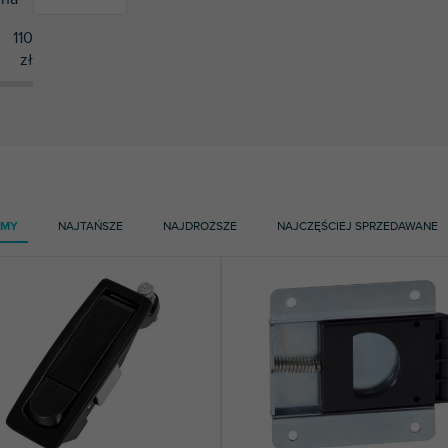
110
zł
7
Adam Hall
AMY
NAJTAŃSZE
NAJDROŻSZE
NAJCZĘŚCIEJ SPRZEDAWANE