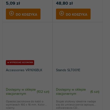
5,09 zł
48,80 zł
DO KOSZYKA
DO KOSZYKA
🔥 WYPRZEDAŻ SEZONOWA
Accessories VR1616BLK
Stands SLT001E
Dostępny w sklepie
Dostępny w sklepie
(
102 szt
)
(
6 szt
)
stacjonarnym
stacjonarnym
Opaska zaciskowa do kabli o
Stojak stołowy idealnie nadaje
wymiarach 160 x 16 mm. Kolor
się do umieszczenia laptopa,
czarny.
odtwarzacza CD...