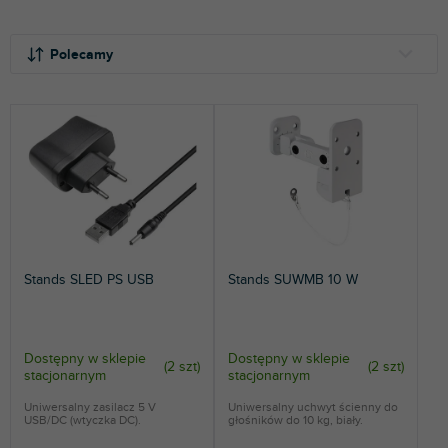
S
o
Polecamy
r
t
NAJTAŃSZE
o
NAJDROŻSZE
w
a
NAJCZĘŚCIEJ SPRZEDAWANE
n
i
ALFABETYCZNIE
e
p
r
Stands SLED PS USB
Stands SUWMB 10 W
o
d
u
k
Dostępny w sklepie
Dostępny w sklepie
(
2 szt
)
(
2 szt
)
stacjonarnym
stacjonarnym
t
ó
Uniwersalny zasilacz 5 V
Uniwersalny uchwyt ścienny do
USB/DC (wtyczka DC).
głośników do 10 kg, biały.
w