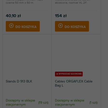
czarna 50 mm x 50 m.
akcesoria, rozmiar XL 21".
40,10 zł
154 zł
DO KOSZYKA
DO KOSZYKA
🔥 WYPRZEDAŻ SEZONOWA
Stands D 913 BLK
Cables ORGAFLEX Cable
Bag L
Dostępny w sklepie
Dostępny w sklepie
(
19 szt
)
(
1 szt
)
stacjonarnym
stacjonarnym