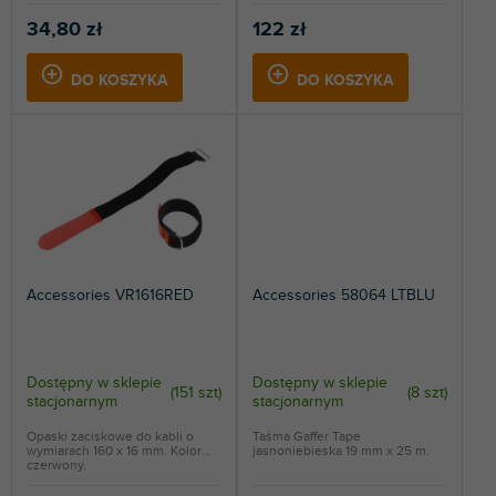
34,80 zł
122 zł
DO KOSZYKA
DO KOSZYKA
Accessories VR1616RED
Accessories 58064 LTBLU
Dostępny w sklepie
Dostępny w sklepie
(
151 szt
)
(
8 szt
)
stacjonarnym
stacjonarnym
Opaski zaciskowe do kabli o
Taśma Gaffer Tape
wymiarach 160 x 16 mm. Kolor
jasnoniebieska 19 mm x 25 m.
czerwony.