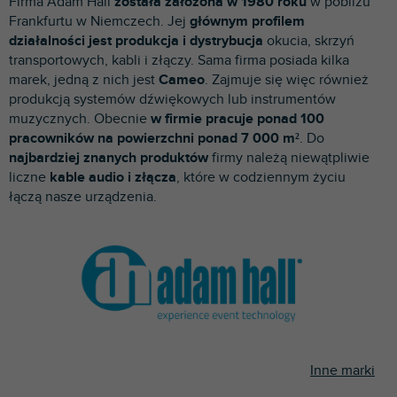
Firma Adam Hall
została założona w 1980 roku
w pobliżu
p
Frankfurtu w Niemczech. Jej
głównym profilem
r
działalności jest produkcja i dystrybucja
okucia, skrzyń
o
transportowych, kabli i złączy. Sama firma posiada kilka
d
marek, jedną z nich jest
Cameo
. Zajmuje się więc również
u
produkcją systemów dźwiękowych lub instrumentów
k
muzycznych. Obecnie
w firmie pracuje ponad 100
t
pracowników na powierzchni ponad 7 000 m²
. Do
ó
najbardziej znanych produktów
firmy należą niewątpliwie
w
liczne
kable audio i złącza
, które w codziennym życiu
łączą nasze urządzenia.
Inne marki