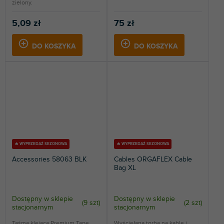
zielony.
5,09 zł
75 zł
DO KOSZYKA
DO KOSZYKA
🔥 WYPRZEDAŻ SEZONOWA
🔥 WYPRZEDAŻ SEZONOWA
Accessories 58063 BLK
Cables ORGAFLEX Cable
Bag XL
Dostępny w sklepie
Dostępny w sklepie
(
9 szt
)
(
2 szt
)
stacjonarnym
stacjonarnym
Taśma klejąca Premium Tape
Wyściełana torba na kable i