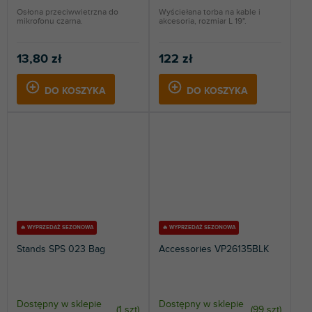
Osłona przeciwwietrzna do
Wyściełana torba na kable i
mikrofonu czarna.
akcesoria, rozmiar L 19".
13,80 zł
122 zł
DO KOSZYKA
DO KOSZYKA
🔥 WYPRZEDAŻ SEZONOWA
🔥 WYPRZEDAŻ SEZONOWA
Stands SPS 023 Bag
Accessories VP26135BLK
Dostępny w sklepie
Dostępny w sklepie
(
1 szt
)
(
99 szt
)