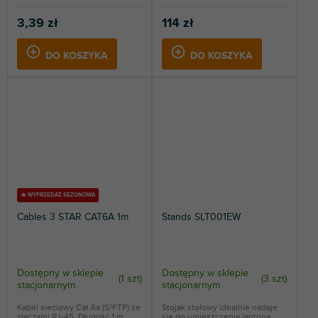
3,39 zł
114 zł
DO KOSZYKA
DO KOSZYKA
🔥 WYPRZEDAŻ SEZONOWA
Cables 3 STAR CAT6A 1m
Stands SLT001EW
Dostępny w sklepie
Dostępny w sklepie
(
1 szt
)
(
3 szt
)
stacjonarnym
stacjonarnym
Kabel sieciowy Cat.6a (S/FTP) ze
Stojak stołowy idealnie nadaje
złączami RJ-45. Długość 1 m.
się do umieszczenia laptopa,