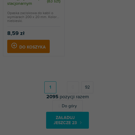
(
83 szt
)
stacjonarnym
Opaska zaciskowa do kabli o
wymiarach 200 x 20 mm. Kolor
niebieski.
8,59 zł
DO KOSZYKA
P
a
g
1
92
i
2095
pozycji razem
n
a
K
Do góry
c
o
j
n
a
ZAŁADUJ
t
JESZCZE 23
r
o