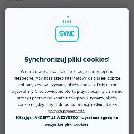
5,09 zł
127 zł
DO KOSZYKA
DO KOSZYKA
Synchronizuj pliki cookies!
Wiem, że wiele osób ich nie znosi, ale tutaj są one
niezbędne. Aby nasz sklep internetowy działał jak dobrze
dobrany zestaw, używamy plików cookies. Dzięki nim
🔥 WYPRZEDAŻ SEZONOWA
🔥 WYPRZEDAŻ SEZONOWA
wyświetlimy Ci odpowiednie oferty, przyspieszymy działanie
Accessories VR2020BLK
Accessories VR2030BLK
strony i poprawimy komfort zakupów. Używamy plików
cookie między innymi do personalizacji reklam. Nasza
polityka prywatności
.
Dostępny w sklepie
Dostępny w sklepie
Klikając „AKCEPTUJ WSZYSTKO” wyrażasz zgodę na
(
10 szt
)
(
7 szt
)
stacjonarnym
stacjonarnym
wszystkie pliki cookies.
Opaska zaciskowa do kabli o
Opaski zaciskowe o wymiarach