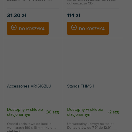
odtwarzacza CD...
31,30 zł
114 zł
DO KOSZYKA
DO KOSZYKA
Accessories VR1616BLU
Stands THMS 1
Dostępny w sklepie
Dostępny w sklepie
(
30 szt
)
(
2 szt
)
stacjonarnym
stacjonarnym
Opaski zaciskowe do kabli o
Uniwersalny uchwyt na tablet.
wymiarach 160 x 16 mm. Kolor
Do tabletów od 7,9" do 12,9".
niebieski.