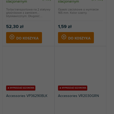
stacjonarnym
stacjonarnym
Torba transportowa na 2 statywy
Opaski zaciskowe o wymiarze
głośnikowe z zamkiem
165 mm. Kolor czarny.
błyskawicznym. Długość:...
52,30 zł
1,59 zł
DO KOSZYKA
DO KOSZYKA
🔥 WYPRZEDAŻ SEZONOWA
🔥 WYPRZEDAŻ SEZONOWA
Accessories VP36290BLK
Accessories VR2030GRN