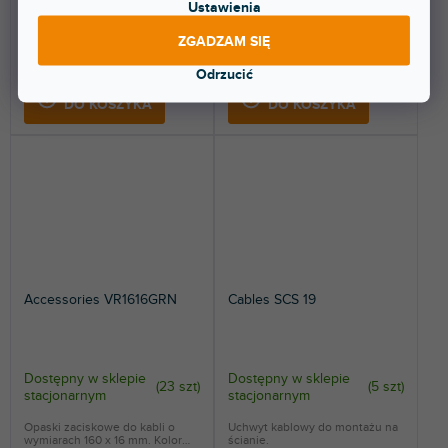
wymiarach 200 x 20 mm. Kolor
300 x 20 mm. Kolor czarny.
Ustawienia
czarny.
ZGADZAM SIĘ
5,09 zł
5,09 zł
Odrzucić
DO KOSZYKA
DO KOSZYKA
Accessories VR1616GRN
Cables SCS 19
Dostępny w sklepie
Dostępny w sklepie
(
23 szt
)
(
5 szt
)
stacjonarnym
stacjonarnym
Opaski zaciskowe do kabli o
Uchwyt kablowy do montażu na
wymiarach 160 x 16 mm. Kolor
ścianie.