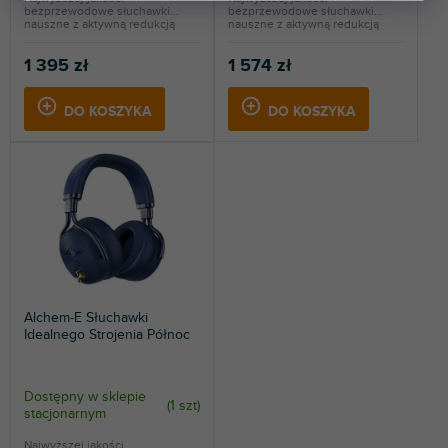
bezprzewodowe słuchawki
bezprzewodowe słuchawki
nauszne z aktywną redukcją
nauszne z aktywną redukcją
szumów...
szumów...
1 395 zł
1 574 zł
DO KOSZYKA
DO KOSZYKA
Alchem-E Słuchawki
Idealnego Strojenia Północ
Dostępny w sklepie
(
1 szt
)
stacjonarnym
Najwyższej jakości