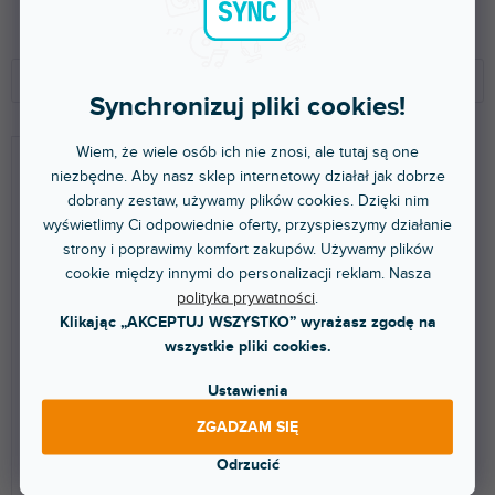
S
o
Polecamy
r
Synchronizuj pliki cookies!
t
NAJTAŃSZE
o
Wiem, że wiele osób ich nie znosi, ale tutaj są one
NAJDROŻSZE
w
niezbędne. Aby nasz sklep internetowy działał jak dobrze
a
dobrany zestaw, używamy plików cookies. Dzięki nim
NAJCZĘŚCIEJ SPRZEDAWANE
n
wyświetlimy Ci odpowiednie oferty, przyspieszymy działanie
i
ALFABETYCZNIE
strony i poprawimy komfort zakupów. Używamy plików
e
cookie między innymi do personalizacji reklam. Nasza
p
polityka prywatności
.
r
Klikając „AKCEPTUJ WSZYSTKO” wyrażasz zgodę na
🔥 WYPRZEDAŻ SEZONOWA
o
wszystkie pliki cookies.
Alchem-E Perfect Tune
Alchem-E Idealne
d
Słuchawki Czarne
Dopasowanie Słuchawki
Burza piaskowa
Ustawienia
u
k
ZGADZAM SIĘ
t
Dostępny w sklepie
Dostępny w sklepie
(
2 szt
)
(
1 szt
)
stacjonarnym
stacjonarnym
ó
Odrzucić
w
Najwyższej jakości
Najwyższej jakości