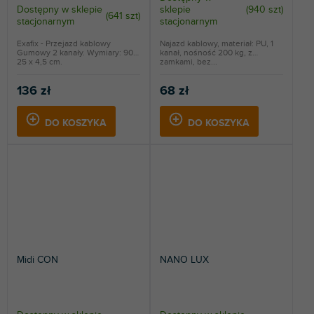
Dostępny w sklepie
sklepie
(
940 szt
)
(
641 szt
)
stacjonarnym
stacjonarnym
Exafix - Przejazd kablowy
Najazd kablowy, materiał: PU, 1
Gumowy 2 kanały. Wymiary: 90 x
kanał, nośność 200 kg, z
25 x 4,5 cm.
zamkami, bez...
136 zł
68 zł
DO KOSZYKA
DO KOSZYKA
Midi CON
NANO LUX