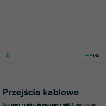
Przejść
do
treści
Technologia
Kable, złącza i
Przejścia
Home
dźwięku
adaptery
kablowe
Przejścia kablowe
Są to
specjalne osłony do prowadzenia kabli.
Są one używane