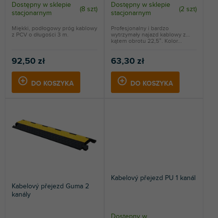
t
Dostępny w sklepie
Dostępny w sklepie
(
8 szt
)
(
2 szt
)
stacjonarnym
stacjonarnym
ó
w
Miękki, podłogowy próg kablowy
Profesjonalny i bardzo
z PCV o długości 3 m.
wytrzymały najazd kablowy z
kątem obrotu 22,5°. Kolor...
92,50 zł
63,30 zł
DO KOSZYKA
DO KOSZYKA
Kabelový přejezd PU 1 kanál
Kabelový přejezd Guma 2
kanály
Dostępny w