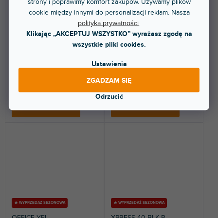
strony i poprawimy komfort zakupów. Używamy plików
cookie między innymi do personalizacji reklam. Nasza
polityka prywatności
.
Dostępny w sklepie
Dostępny w sklepie
(
10 szt
)
(
7 szt
)
Klikając „AKCEPTUJ WSZYSTKO” wyrażasz zgodę na
stacjonarnym
stacjonarnym
wszystkie pliki cookies.
Najazd kablowy Defender z 4
Najazd kablowy z 4 mini
mini kanałami o średnicy 10 mm.
kanałami kablowymi,
Ustawienia
szczególnie odpowiedni do
użytku...
ZGADZAM SIĘ
134 zł
140 zł
Odrzucić
DO KOSZYKA
DO KOSZYKA
🔥 WYPRZEDAŻ SEZONOWA
🔥 WYPRZEDAŻ SEZONOWA
OFFICE YEL
XPRESS 40 BLK R