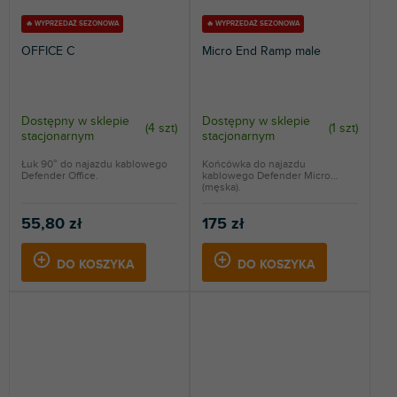
🔥 WYPRZEDAŻ SEZONOWA
🔥 WYPRZEDAŻ SEZONOWA
OFFICE C
Micro End Ramp male
Dostępny w sklepie
Dostępny w sklepie
(
4 szt
)
(
1 szt
)
stacjonarnym
stacjonarnym
Łuk 90° do najazdu kablowego
Końcówka do najazdu
Defender Office.
kablowego Defender Micro
(męska).
55,80 zł
175 zł
DO KOSZYKA
DO KOSZYKA