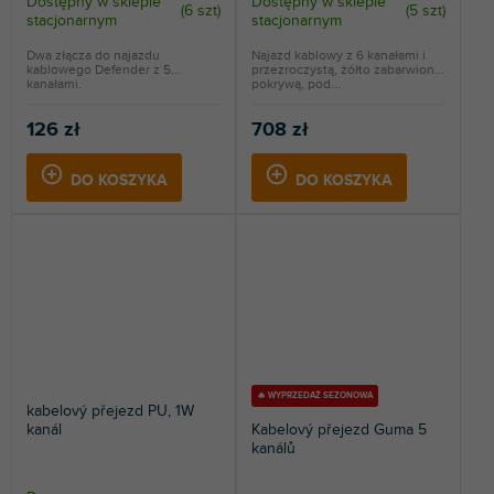
Dostępny w sklepie
Dostępny w sklepie
(
6 szt
)
(
5 szt
)
stacjonarnym
stacjonarnym
Dwa złącza do najazdu
Najazd kablowy z 6 kanałami i
kablowego Defender z 5
przezroczystą, żółto zabarwioną
kanałami.
pokrywą, pod...
126 zł
708 zł
DO KOSZYKA
DO KOSZYKA
🔥 WYPRZEDAŻ SEZONOWA
kabelový přejezd PU, 1W
kanál
Kabelový přejezd Guma 5
kanálů