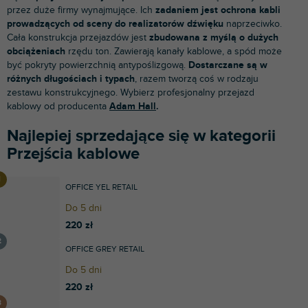
przez duże firmy wynajmujące. Ich
zadaniem
jest ochrona kabli
prowadzących od sceny do realizatorów dźwięku
naprzeciwko.
Cała konstrukcja przejazdów jest
zbudowana z myślą o dużych
obciążeniach
rzędu ton. Zawierają kanały kablowe, a spód może
być pokryty powierzchnią antypoślizgową.
Dostarczane są w
różnych długościach i typach
, razem tworzą coś w rodzaju
zestawu konstrukcyjnego. Wybierz profesjonalny przejazd
kablowy od producenta
Adam Hall
.
Najlepiej sprzedające się w kategorii
Przejścia kablowe
OFFICE YEL RETAIL
Do 5 dni
220 zł
OFFICE GREY RETAIL
Do 5 dni
220 zł