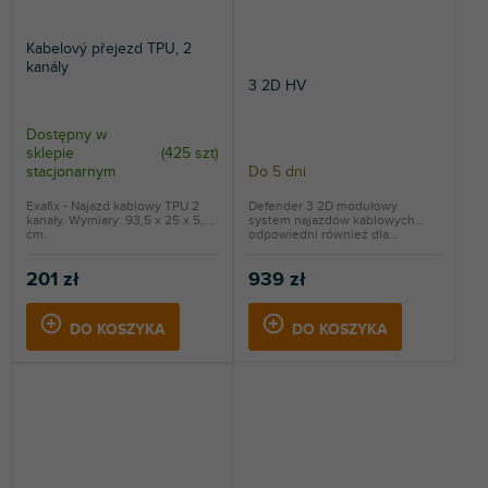
Kabelový přejezd TPU, 2
kanály
3 2D HV
Dostępny w
sklepie
(
425 szt
)
stacjonarnym
Do 5 dni
Exafix - Najazd kablowy TPU 2
Defender 3 2D modułowy
kanały. Wymiary: 93,5 x 25 x 5,5
system najazdów kablowych
cm.
odpowiedni również dla...
201 zł
939 zł
DO KOSZYKA
DO KOSZYKA