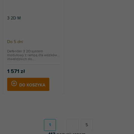
3 2D M
Do 5 dni
Defender 3 2D system
modułowy z rampą dla wózków
inwalidzkich do...
1 571 zł
DO KOSZYKA
P
a
g
1
5
i