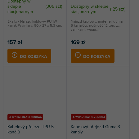
Dostępny w
sklepie
(
305 szt
)
Dostępny w sklepie
(
125 szt
)
stacjonarnym
stacjonarnym
Exafix - Najazd kablowy PU 1W
Najazd kablowy, materiał: guma,
kanał. Wymiary: 90 x 27 x 5,3 cm.
5 kanałów, nośność 12 ton, z
zamkami, waga:...
157 zł
169 zł
DO KOSZYKA
DO KOSZYKA
🔥 WYPRZEDAŻ SEZONOWA
🔥 WYPRZEDAŻ SEZONOWA
Kabelový přejezd TPU 5
Kabelový přejezd Guma 3
kanálů
kanály