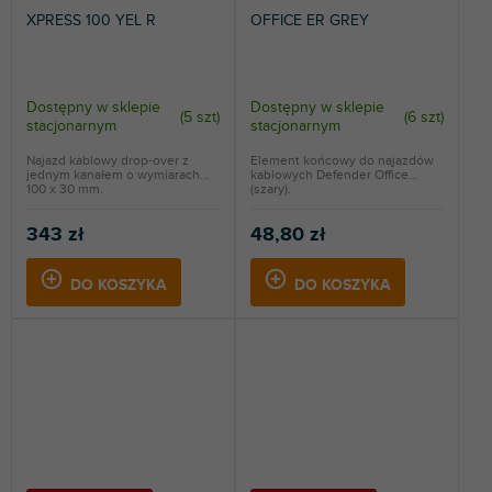
XPRESS 100 YEL R
OFFICE ER GREY
Dostępny w sklepie
Dostępny w sklepie
(
5 szt
)
(
6 szt
)
stacjonarnym
stacjonarnym
Najazd kablowy drop-over z
Element końcowy do najazdów
jednym kanałem o wymiarach
kablowych Defender Office
100 x 30 mm.
(szary).
343 zł
48,80 zł
DO KOSZYKA
DO KOSZYKA