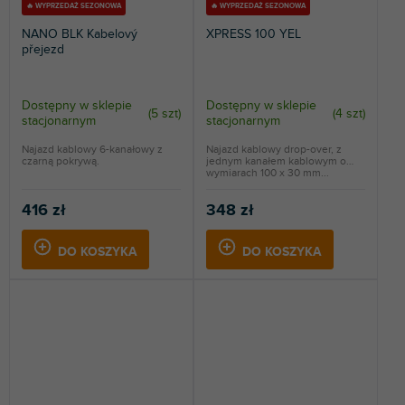
🔥 WYPRZEDAŻ SEZONOWA
🔥 WYPRZEDAŻ SEZONOWA
NANO BLK Kabelový
XPRESS 100 YEL
přejezd
Dostępny w sklepie
Dostępny w sklepie
(
5 szt
)
(
4 szt
)
stacjonarnym
stacjonarnym
Najazd kablowy 6-kanałowy z
Najazd kablowy drop-over, z
czarną pokrywą.
jednym kanałem kablowym o
wymiarach 100 x 30 mm...
416 zł
348 zł
DO KOSZYKA
DO KOSZYKA