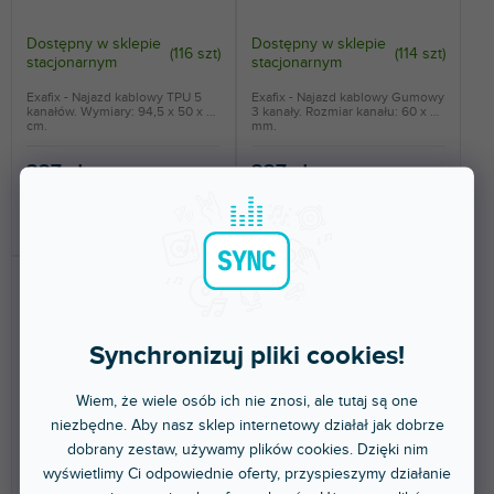
Dostępny w sklepie
Dostępny w sklepie
(
116 szt
)
(
114 szt
)
stacjonarnym
stacjonarnym
Exafix - Najazd kablowy TPU 5
Exafix - Najazd kablowy Gumowy
kanałów. Wymiary: 94,5 x 50 x 5
3 kanały. Rozmiar kanału: 60 x 40
cm.
mm.
327 zł
227 zł
DO KOSZYKA
DO KOSZYKA
Synchronizuj pliki cookies!
Wiem, że wiele osób ich nie znosi, ale tutaj są one
niezbędne. Aby nasz sklep internetowy działał jak dobrze
🔥 WYPRZEDAŻ SEZONOWA
🔥 WYPRZEDAŻ SEZONOWA
dobrany zestaw, używamy plików cookies. Dzięki nim
OFFICE
OFFICE GREY
wyświetlimy Ci odpowiednie oferty, przyspieszymy działanie