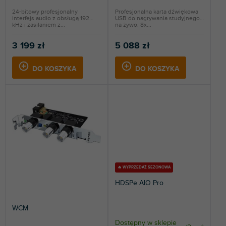
w
24-bitowy profesjonalny
Profesjonalna karta dźwiękowa
interfejs audio z obsługą 192
USB do nagrywania studyjnego i
kHz i zasilaniem z...
na żywo. 8x...
3 199 zł
5 088 zł
DO KOSZYKA
DO KOSZYKA
🔥 WYPRZEDAŻ SEZONOWA
HDSPe AIO Pro
WCM
Dostępny w sklepie