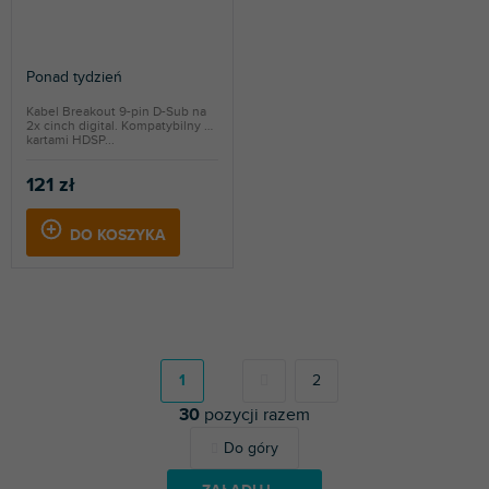
Ponad tydzień
Kabel Breakout 9-pin D-Sub na
2x cinch digital. Kompatybilny z
kartami HDSP...
121 zł
DO KOSZYKA
P
a
g
1
2
i
30
pozycji razem
n
a
K
Do góry
c
o
j
n