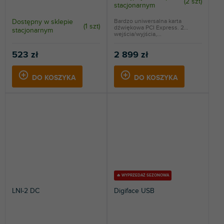
(
2 szt
)
stacjonarnym
Dostępny w sklepie
Bardzo uniwersalna karta
(
1 szt
)
dźwiękowa PCI Express. 2
stacjonarnym
wejścia/wyjścia,...
523 zł
2 899 zł
DO KOSZYKA
DO KOSZYKA
🔥 WYPRZEDAŻ SEZONOWA
LNI-2 DC
Digiface USB