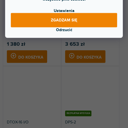
Ustawienia
Dostępny w sklepie
Dostępny w sklepie
(
1 szt
)
(
1 szt
)
stacjonarnym
stacjonarnym
ZGADZAM SIĘ
Analogowy breakout box. 16x
Karta PCI-Express z interfejsem
XLR IN na 2x D-sub 25-pin.
AES/EBU. 8 wejść AES (16
Odrzucić
kanałów) i 8 wyjść...
1 380 zł
3 653 zł
DO KOSZYKA
DO KOSZYKA
BEZPŁATNA WYSYŁKA
DTOX-16 I/O
DPS-2