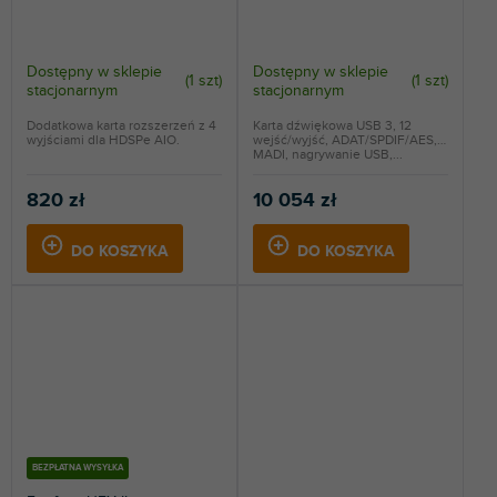
Dostępny w sklepie
Dostępny w sklepie
(
1 szt
)
(
1 szt
)
stacjonarnym
stacjonarnym
Dodatkowa karta rozszerzeń z 4
Karta dźwiękowa USB 3, 12
wyjściami dla HDSPe AIO.
wejść/wyjść, ADAT/SPDIF/AES,
MADI, nagrywanie USB,...
820 zł
10 054 zł
DO KOSZYKA
DO KOSZYKA
BEZPŁATNA WYSYŁKA