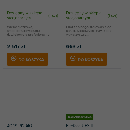
Dostępny w sklepie
Dostępny w sklepie
(
1 szt
)
(
1 szt
)
stacjonarnym
stacjonarnym
Wielościeżkowa,
Pilot zdalnego sterowania do
wieloformatowa karta
kart dźwiękowych RME, które
dźwiękowa o profesjonalnej
wykorzystują...
jakości. 4x...
2 517 zł
663 zł
DO KOSZYKA
DO KOSZYKA
BEZPŁATNA WYSYŁKA
AO4S-192-AIO
Fireface UFX III