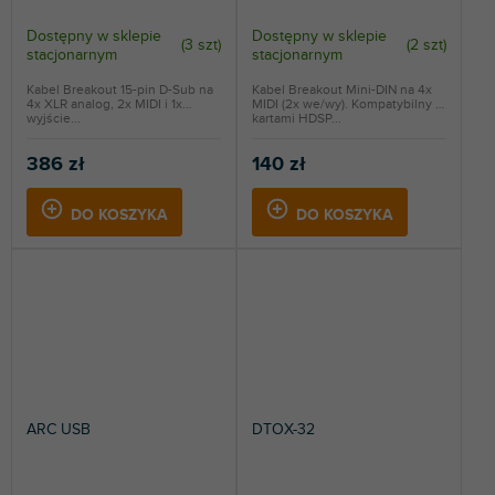
Dostępny w sklepie
Dostępny w sklepie
(
3 szt
)
(
2 szt
)
stacjonarnym
stacjonarnym
Kabel Breakout 15-pin D-Sub na
Kabel Breakout Mini-DIN na 4x
4x XLR analog, 2x MIDI i 1x
MIDI (2x we/wy). Kompatybilny z
wyjście...
kartami HDSP...
386 zł
140 zł
DO KOSZYKA
DO KOSZYKA
ARC USB
DTOX-32