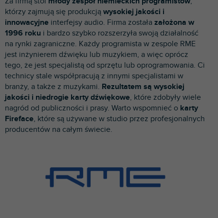
Za firmą stoi
młody zespół niemieckich programistów
,
p
którzy zajmują się produkcją
wysokiej jakości i
r
innowacyjne
interfejsy audio. Firma została
założona w
o
1996 roku
i bardzo szybko rozszerzyła swoją działalność
d
na rynki zagraniczne. Każdy programista w zespole RME
u
jest inżynierem dźwięku lub muzykiem, a więc oprócz
k
tego, że jest specjalistą od sprzętu lub oprogramowania. Ci
t
technicy stale współpracują z innymi specjalistami w
ó
branży, a także z muzykami.
Rezultatem są wysokiej
w
jakości i niedrogie karty dźwiękowe
, które zdobyły wiele
nagród od publiczności i prasy. Warto wspomnieć o
karty
Fireface
, które są używane w studio przez profesjonalnych
producentów na całym świecie.