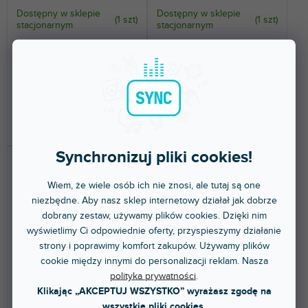
Dostępny w sklepie
Dostępny w sklepie
(
1 szt
)
(
1 szt
)
stacjonarnym
stacjonarnym
Pilot zdalnego sterowania do
AES/EBU breakout box, 2x D-
Fireface UFX+.
Sub 25 - 8x XLR i/o, pinout
Yamaha/Tascam.
663 zł
1 467 zł
DO KOSZYKA
DO KOSZYKA
Synchronizuj pliki cookies!
Wiem, że wiele osób ich nie znosi, ale tutaj są one
niezbędne. Aby nasz sklep internetowy działał jak dobrze
dobrany zestaw, używamy plików cookies. Dzięki nim
wyświetlimy Ci odpowiednie oferty, przyspieszymy działanie
strony i poprawimy komfort zakupów. Używamy plików
cookie między innymi do personalizacji reklam. Nasza
BEZPŁATNA WYSYŁKA
polityka prywatności
.
DTOX-16 I
HDSPe AES
Klikając „AKCEPTUJ WSZYSTKO” wyrażasz zgodę na
wszystkie pliki cookies.