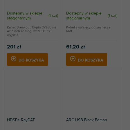
Dostępny w sklepie
Dostępny w sklepie
(
1 szt
)
(
1 szt
)
stacjonarnym
stacjonarnym
Kabel Breakout 15-pin D-Sub na
Kabel zasilający do zasilacza
4x cinch analog, 2x MIDI i 1x
RME.
wyjście...
201 zł
61,20 zł
DO KOSZYKA
DO KOSZYKA
HDSPe RayDAT
ARC USB Black Edition