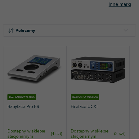
Inne marki
S
o
Polecamy
r
t
NAJTAŃSZE
o
NAJDROŻSZE
w
a
NAJCZĘŚCIEJ SPRZEDAWANE
n
i
ALFABETYCZNIE
e
p
r
BEZPŁATNA WYSYŁKA
BEZPŁATNA WYSYŁKA
o
Babyface Pro FS
Fireface UCX II
d
u
k
t
Dostępny w sklepie
Dostępny w sklepie
(
4 szt
)
(
2 szt
)
stacjonarnym
stacjonarnym
ó