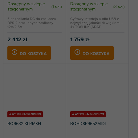
Dostępny w sklepie
Dostępny w sklepie
(
1 szt
)
(
3 szt
)
stacjonarnym
stacjonarnym
Filtr zasilania DC do zasilacza
Cyfrowy interfejs audio USB z
DPS-2 oraz innych zasilaczy
najwyższej jakości dźwiękiem.
12V/2,5A.
4x TOSLINK (ADAT...
2 412 zł
1 759 zł
DO KOSZYKA
DO KOSZYKA
🔥 WYPRZEDAŻ SEZONOWA
🔥 WYPRZEDAŻ SEZONOWA
BO9632-XLRMKH
BOHDSP9652MIDI