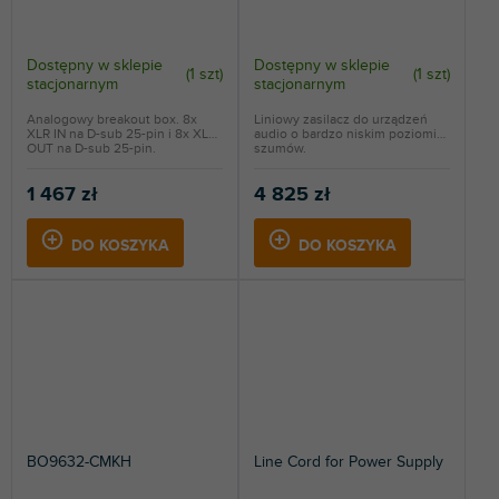
Dostępny w sklepie
Dostępny w sklepie
(
1 szt
)
(
1 szt
)
stacjonarnym
stacjonarnym
Analogowy breakout box. 8x
Liniowy zasilacz do urządzeń
XLR IN na D-sub 25-pin i 8x XLR
audio o bardzo niskim poziomie
OUT na D-sub 25-pin.
szumów.
1 467 zł
4 825 zł
DO KOSZYKA
DO KOSZYKA
BO9632-CMKH
Line Cord for Power Supply