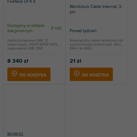
Fireface UFX II
Wordclock Cable Internal, 3-
pin
Dostępny w sklepie
(
1 szt
)
stacjonarnym
Ponad tydzień
Karta dźwiękowa USB, 12
Wewnętrzny kabel wordclock do
wejść/wyjść, ADAT/SPDIF/AES,
synchronizacji dwóch kart. Mini-
nagrywanie USB, DSP.
DIN > 4x MIDI.
8 340 zł
21 zł
DO KOSZYKA
DO KOSZYKA
BO9632