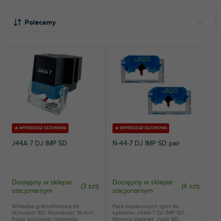
p
S
r
o
Polecamy
o
r
d
t
NAJTAŃSZE
u
o
k
NAJDROŻSZE
w
t
a
NAJCZĘŚCIEJ SPRZEDAWANE
ó
n
w
i
ALFABETYCZNIE
e
p
r
🔥 WYPRZEDAŻ SEZONOWA
🔥 WYPRZEDAŻ SEZONOWA
o
J44A 7 DJ IMP SD
N-44-7 DJ IMP SD pair
d
u
k
t
Dostępny w sklepie
Dostępny w sklepie
(
3 szt
)
(
4 szt
)
stacjonarnym
stacjonarnym
ó
w
Wkładka gramofonowa ze
Para zapasowych igieł do
stylusem SD. Wysokość 16 mm.
systemu J44A-7 DJ IMP SD.
Kolor końcówki niebieski.
Moving magnet, rysik SD.