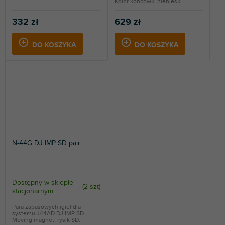
Kolor końcówki niebieski.
332 zł
629 zł
DO KOSZYKA
DO KOSZYKA
N-44G DJ IMP SD pair
Dostępny w sklepie
(
2 szt
)
stacjonarnym
Para zapasowych igieł dla
systemu J44AD DJ IMP SD.
Moving magnet, rysik SD.