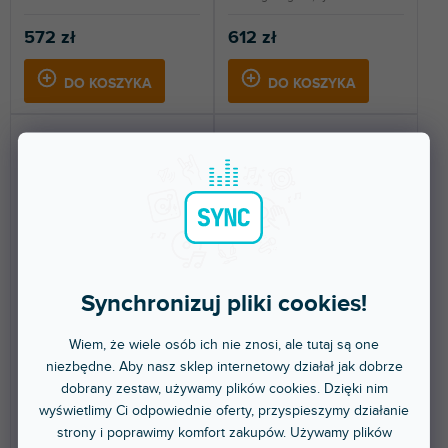
572 zł
612 zł
DO KOSZYKA
DO KOSZYKA
🔥 WYPRZEDAŻ SEZONOWA
Synchronizuj pliki cookies!
N-44-7 DJ IMP SD single
CSS-JHSB HEADSHELL BK
Wiem, że wiele osób ich nie znosi, ale tutaj są one
niezbędne. Aby nasz sklep internetowy działał jak dobrze
dobrany zestaw, używamy plików cookies. Dzięki nim
Dostępny w sklepie
Dostępny w sklepie
(
4 szt
)
(
2 szt
)
stacjonarnym
stacjonarnym
wyświetlimy Ci odpowiednie oferty, przyspieszymy działanie
strony i poprawimy komfort zakupów. Używamy plików
Igła zamienna do systemu J44A-
Aluminiowa główka (headshell)