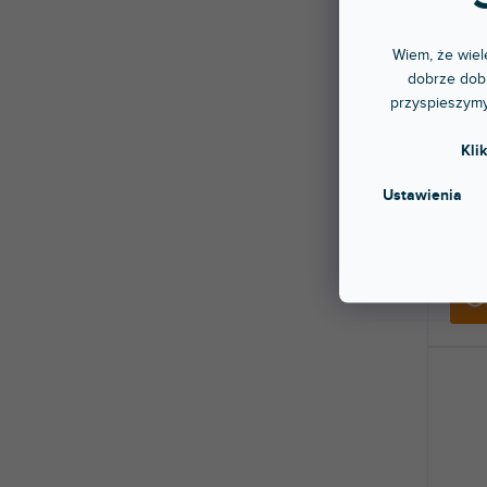
Wiem, że wiele
dobrze dobr
Phono
przyspieszymy
gramo
Bluet
Kli
Dostę
stac
Ustawienia
Przed
wkład
transm
680