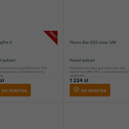
RABAT
yPre II
Phono Box DS2 silver UNI
 tydzień
Ponad tydzień
wzmacniacz gramofonowy. Filtr
Przedwzmacniacz gramofonowy dla
przepustowy. Podłączenie za
systemów MM i MC, z wieloma opcjam
ą...
ustawień,...
zł
1 224 zł
DO KOSZYKA
DO KOSZYKA