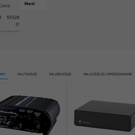
Marki
Cena
ł
10928
zł
2
ART
25
Pro-Ject
AMY
NAJTAŃSZE
NAJDROŻSZE
NAJCZĘŚCIEJ SPRZEDAWANE