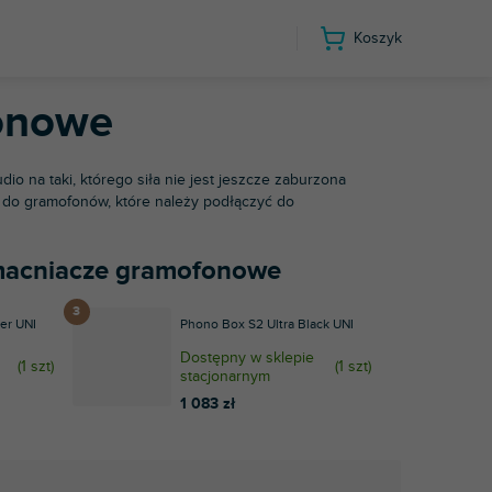
Koszyk
e
onowe
dio na taki, którego siła nie jest jeszcze zaburzona
a do gramofonów, które należy podłączyć do
wzmacniacze gramofonowe
ver UNI
Phono Box S2 Ultra Black UNI
Dostępny w sklepie
(
1 szt
)
(
1 szt
)
stacjonarnym
1 083 zł