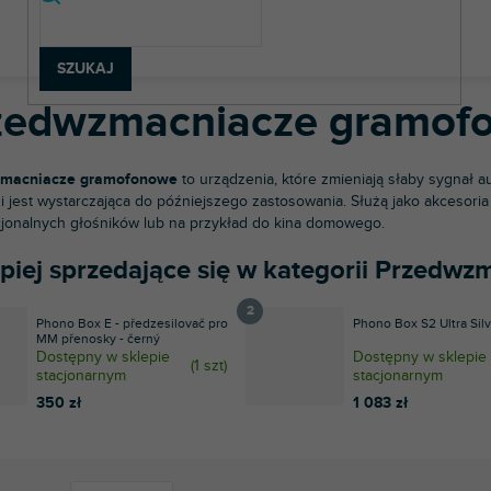
rzęt DJ-ski
Gramofony DJ-skie
Przedwzmacniacze gramofonow
SZUKAJ
zedwzmacniacze gramof
macniacze gramofonowe
to urządzenia, które zmieniają słaby sygnał au
 jest wystarczająca do późniejszego zastosowania. Służą jako akcesori
onalnych głośników lub na przykład do kina domowego.
epiej sprzedające się w kategorii Przed
Phono Box E - předzesilovač pro
Phono Box S2 Ultra Sil
MM přenosky - černý
Dostępny w sklepie
Dostępny w sklepie
(
1 szt
)
stacjonarnym
stacjonarnym
350 zł
1 083 zł