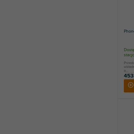
Phono
Dostę
stac
Przed
wkład
o...
453