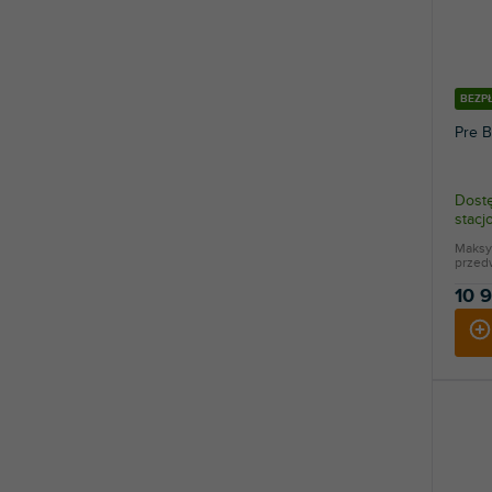
BEZP
Pre B
Dostę
stac
Maksy
przed
10 9