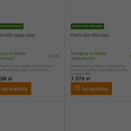
ŁATNA WYSYŁKA
BEZPŁATNA WYSYŁKA
ox RS2 digital silver
Phono Box RS2 black
pny w sklepie
Dostępny w sklepie
(
1 szt
)
(
jonarnym
stacjonarnym
malnie uniwersalny, High-Endowy
Referencyjny, w pełni symetryczny
wzmacniacz, DAC i wzmacniacz...
przedwzmacniacz gramofonowy dla
wkładek MM...
28 zł
7 273 zł
DO KOSZYKA
DO KOSZYKA