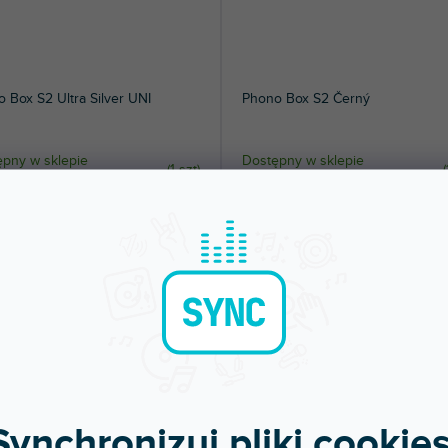
 Box S2 Ultra Silver UNI
Phono Box S2 Černý
pny w sklepie
Dostępny w sklepie
(
1 szt
)
(
jonarnym
stacjonarnym
kowy audiofilski przedwzmacniacz
Przedwzmacniacz Pro-Ject dla wkłade
fonowy z kondensatorami.
gramofonowych typu MM i MC.
Urządzenie...
3 zł
785 zł
DO KOSZYKA
DO KOSZYKA
Synchronizuj pliki cookies