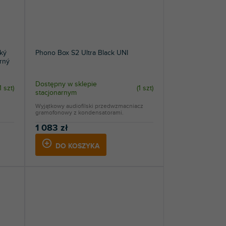
ký
Phono Box S2 Ultra Black UNI
rný
Dostępny w sklepie
1 szt
)
(
1 szt
)
stacjonarnym
Wyjątkowy audiofilski przedwzmacniacz
gramofonowy z kondensatorami.
1 083 zł
DO KOSZYKA