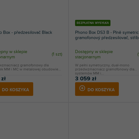
BEZPŁATNA WYSYŁKA
 Box - předzesilovač Black
Phono Box DS3 B - Plně symetric
gramofonový předzesilovač, stříb
pny w sklepie
Dostępny w sklepie
(
1 szt
)
(
jonarnym
stacjonarnym
wzmacniacz gramofonowy dla
W pełni symetryczny, dual-mono
ek MM i MC w metalowej obudowie
przedwzmacniacz gramofonowy dla
systemów MM i...
 zł
3 059 zł
DO KOSZYKA
DO KOSZYKA