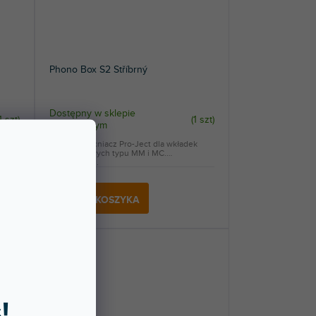
Phono Box S2 Stříbrný
Dostępny w sklepie
1 szt
)
(
1 szt
)
stacjonarnym
k
Przedwzmacniacz Pro-Ject dla wkładek
gramofonowych typu MM i MC.
Urządzenie...
785 zł
DO KOSZYKA
!