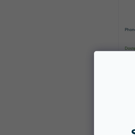
Phono
Dostę
stac
Wyjąt
gramo
1 08