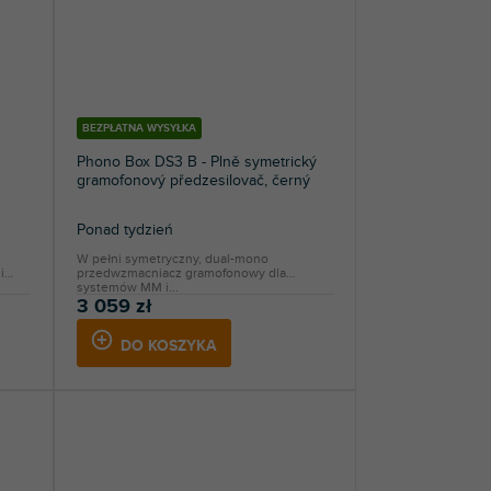
BEZPŁATNA WYSYŁKA
Phono Box DS3 B - Plně symetrický
gramofonový předzesilovač, černý
Ponad tydzień
W pełni symetryczny, dual-mono
i
przedwzmacniacz gramofonowy dla
systemów MM i...
3 059 zł
DO KOSZYKA