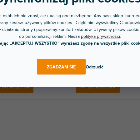
 osób ich nie znosi, ale tutaj są one niezbędne. Aby nasz sklep internet
any zestaw, używamy plików cookies. Dzięki nim wyświetlimy Ci odpowie
 Box E BT 5 black -
Phono Box S3 B - Plně symetrick
 działanie strony i poprawimy komfort zakupów. Używamy plików cookie
fonový předzesilovač s
gramofonový předzesilovač, stříb
do personalizacji reklam. Nasza
polityka prywatności
.
ooth vysílačem, černý
kając „AKCEPTUJ WSZYSTKO” wyrażasz zgodę na wszystkie pliki cook
pny w sklepie
Dostępny w sklepie
(
1 szt
)
(
jonarnym
stacjonarnym
wzmacniacz gramofonowy dla
Wyjątkowy audiofilski przedwzmacnia
ZGADZAM SIĘ
Odrzucić
ek MM z wyjściem liniowym i
gramofonowy z kondensatorami.
iterem...
 zł
1 747 zł
DO KOSZYKA
DO KOSZYKA