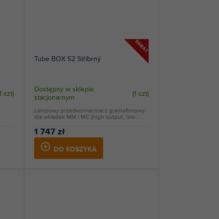
RABAT
Tube BOX S2 Stříbrný
Dostępny w sklepie
1 szt
)
(
1 szt
)
stacjonarnym
Lampowy przedwzmacniacz gramofonowy
dla wkładek MM i MC (high output, low...
1 747 zł
DO KOSZYKA