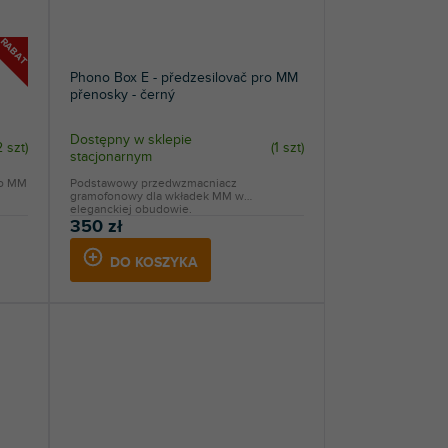
RABAT
Phono Box E - předzesilovač pro MM
přenosky - černý
Dostępny w sklepie
2 szt
)
(
1 szt
)
stacjonarnym
no MM
Podstawowy przedwzmacniacz
gramofonowy dla wkładek MM w
eleganckiej obudowie.
350 zł
DO KOSZYKA