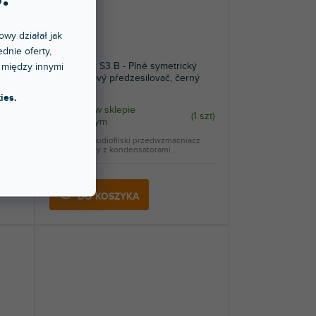
owy działał jak
dnie oferty,
ý
Phono Box S3 B - Plně symetrický
 między innymi
rný
gramofonový předzesilovač, černý
ies.
Dostępny w sklepie
1 szt
)
(
1 szt
)
stacjonarnym
cz
Wyjątkowy audiofilski przedwzmacniacz
gramofonowy z kondensatorami...
1 747 zł
DO KOSZYKA