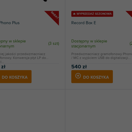
RABAT
🔥 WYPRZEDAŻ SEZONOWA
Phono Plus
Record Box E
pny w sklepie
Dostępny w sklepie
(
3 szt
)
(
jonarnym
stacjonarnym
iej jakości przedwzmacniacz
Przedwzmacniacz gramofonowy Pho
fonowy. Konwersja płyt LP do
/ MC z wyjściem USB do digitalizacji...
...
 zł
540 zł
DO KOSZYKA
DO KOSZYKA