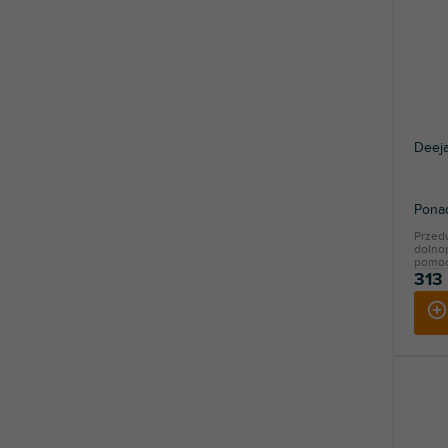
Deeja
Ponad
Przed
dolno
pomoc
313 