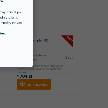
owy działał jak
dnie oferty,
 między innymi
ies.
RABAT
RABAT
Electribe Sampler RD
Dostępny w sklepie
2 szt
)
(
2 szt
)
stacjonarnym
ej,
Electribe Sampler. Music Production
r.
Station. Samplowanie na poziomie.
Idealny...
1 704 zł
DO KOSZYKA