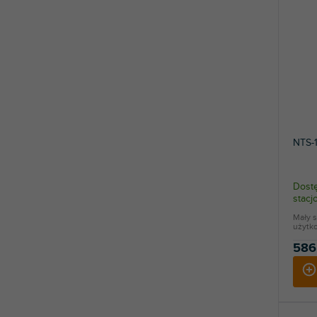
NTS-1
Dostę
stac
Mały 
użytko
586