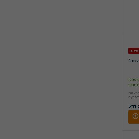
🔥 W
Nano
Dostę
stac
Niskop
dynami
211 