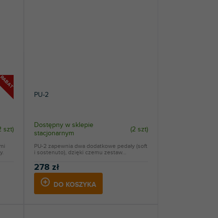
RABAT
PU-2
Dostępny w sklepie
2 szt
)
(
2 szt
)
stacjonarnym
mi
PU-2 zapewnia dwa dodatkowe pedały (soft
y.
i sostenuto), dzięki czemu zestaw...
278 zł
DO KOSZYKA