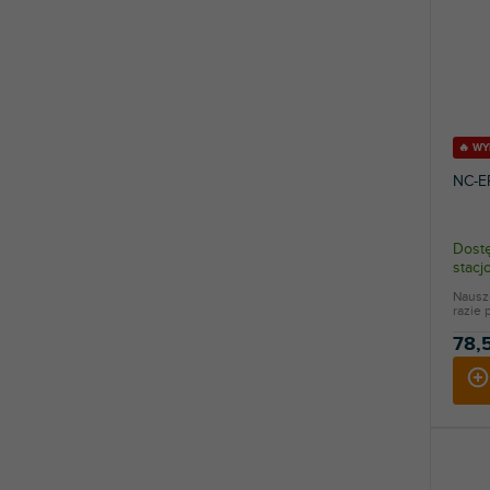
🔥 W
NC-E
Dostę
stac
Nausz
razie 
78,5