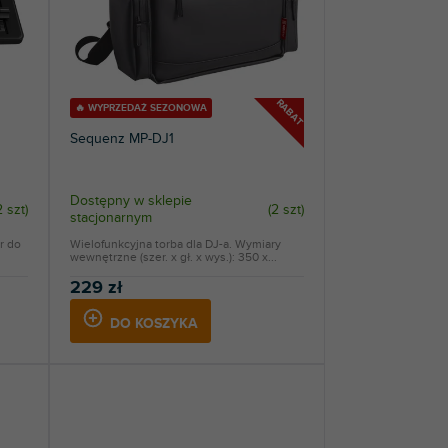
RABAT
🔥 WYPRZEDAŻ SEZONOWA
Sequenz MP-DJ1
Dostępny w sklepie
2 szt
)
(
2 szt
)
stacjonarnym
r do
Wielofunkcyjna torba dla DJ-a. Wymiary
wewnętrzne (szer. x gł. x wys.): 350 x...
229 zł
DO KOSZYKA