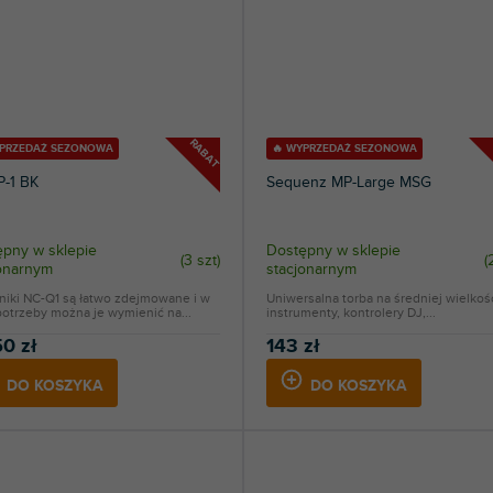
RABAT
YPRZEDAŻ SEZONOWA
🔥 WYPRZEDAŻ SEZONOWA
P-1 BK
Sequenz MP-Large MSG
pny w sklepie
Dostępny w sklepie
(
3 szt
)
(
jonarnym
stacjonarnym
niki NC-Q1 są łatwo zdejmowane i w
Uniwersalna torba na średniej wielkoś
potrzeby można je wymienić na...
instrumenty, kontrolery DJ,...
0 zł
143 zł
DO KOSZYKA
DO KOSZYKA