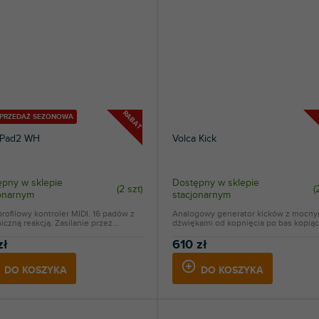
RABAT
YPRZEDAŻ SEZONOWA
Pad2 WH
Volca Kick
pny w sklepie
Dostępny w sklepie
(
2 szt
)
(
jonarnym
stacjonarnym
rofilowy kontroler MIDI. 16 padów z
Analogowy generator kicków z mocny
czną reakcją. Zasilanie przez...
dźwiękami od kopnięcia po bas kopiąc
zł
610 zł
DO KOSZYKA
DO KOSZYKA