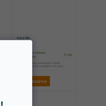
Volca Mix
Dostępny w sklepie
1 szt
)
(
1 szt
)
stacjonarnym
 i w
Czterokanałowy analogowy mikser
.
przeznaczony do występów na żywo.
567 zł
DO KOSZYKA
!