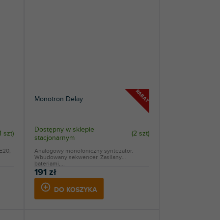
RABAT
Monotron Delay
Dostępny w sklepie
1 szt
)
(
2 szt
)
stacjonarnym
E20,
Analogowy monofoniczny syntezator.
Wbudowany sekwencer. Zasilany
bateriami,...
191 zł
DO KOSZYKA