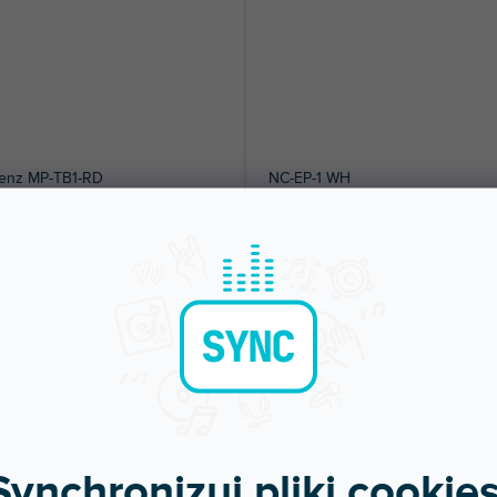
enz MP-TB1-RD
NC-EP-1 WH
pny w sklepie
Dostępny w sklepie
(
1 szt
)
(
jonarnym
stacjonarnym
funkcyjny plecak zaprojektowany
Nauszniki NC-Q1 są łatwo zdejmowane
lnie dla muzyków. Pomieści...
razie potrzeby można je wymienić na..
 zł
114 zł
DO KOSZYKA
DO KOSZYKA
Synchronizuj pliki cookies