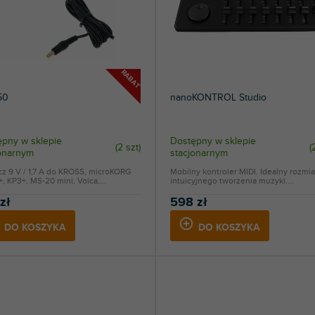
RABAT
50
nanoKONTROL Studio
pny w sklepie
Dostępny w sklepie
(
2 szt
)
(
jonarnym
stacjonarnym
cz 9 V / 1,7 A do KROSS, microKORG
Mobilny kontroler MIDI. Idealny rozmia
, KP3+, MS-20 mini, Volca,...
intuicyjnego tworzenia muzyki....
zł
598 zł
DO KOSZYKA
DO KOSZYKA