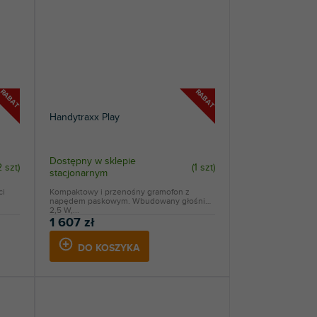
RABAT
RABAT
Handytraxx Play
Dostępny w sklepie
2 szt
)
(
1 szt
)
stacjonarnym
ci
Kompaktowy i przenośny gramofon z
napędem paskowym. Wbudowany głośnik
2,5 W,...
1 607 zł
DO KOSZYKA