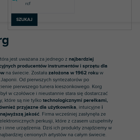
SZUKAJ
rg
która jest uważana za jednego z
najbardziej
yjnych producentów instrumentów i sprzętu dla
ów
na świecie. Została
założona w 1962 roku
w
 Japonii. Od pierwszych syntezatorów po
ienie pierwszego tunera kieszonkowego. Korg
był w czołówce i nieustannie stara się dostarczać
, które są nie tylko
technologicznymi perełkami,
również przyjazne dla użytkownika
, intuicyjne
i
 najwyższą jakość
. Firma wcześniej zasłynęła ze
elektronicznych perkusji, które z czasem uzupełniły
e i inne urządzenia. Dziś ich produkty znajdziemy w
najbardziej cenionych artystów na całym świecie.