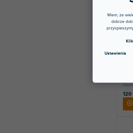
Wiem, że wiele
dobrze dobr
przyspieszymy
Kli
Sequ
Ustawienia
Dostę
stac
Specja
różow
120 