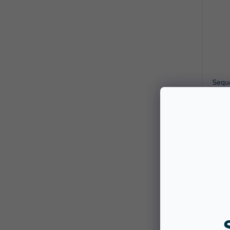
Sequ
Dostę
stac
Wielo
specja
273