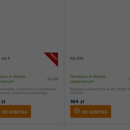
RABAT
 mk II
KA-430
pny w sklepie
Dostępny w sklepie
(
2 szt
)
(
jonarnym
stacjonarnym
syntezator z ulepszonym interfejsem
Zapasowy zasilacz 15V do B2, B2SP, X
wnika i możliwością własnego...
XE20SP.
 zł
164 zł
DO KOSZYKA
DO KOSZYKA