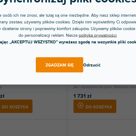
 osób ich nie znosi, ale tutaj są one niezbędne. Aby nasz sklep internet
any zestaw, używamy plików cookies. Dzięki nim wyświetlimy Ci odpowie
 działanie strony i poprawimy komfort zakupów. Używamy plików cookie
do personalizacji reklam. Nasza
polityka prywatności
.
kając „AKCEPTUJ WSZYSTKO” wyrażasz zgodę na wszystkie pliki cook
enz CC Volca Pink
Electribe BL
ZGADZAM SIĘ
Odrzucić
pny w sklepie
Dostępny w sklepie
(
1 szt
)
(
jonarnym
stacjonarnym
lny futerał dla serii KORG Volca. Kolor
Idealny zarówno do produkcji muzyczn
y.
jak i występów na żywo. Niebieski kolo
zł
1 731 zł
DO KOSZYKA
DO KOSZYKA