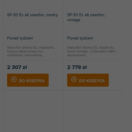
SP-30 Es alt saxofon, modrý
SP-30 Es alt saxofon,
vintage
Ponad tydzień
Ponad tydzień
Saksofon altowy Es, klapka fis,
Saksofon altowy Es, klapka fis,
korpus lakierowany na
kolor vintage, z futerałem ABS i
niebiesko, mechanika...
akcesoriami.
2 307 zł
2 779 zł
DO KOSZYKA
DO KOSZYKA