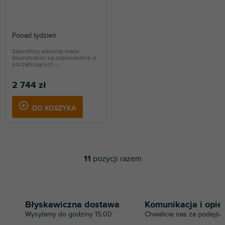
Ponad tydzień
Saksofony włoskiej marki
Soundsation są odpowiednie dla
początkujących i...
2 744 zł
DO KOSZYKA
11
pozycji razem
K
o
n
t
r
Błyskawiczna dostawa
Komunikacja i opie
o
Wysyłamy do godziny 15:00
Chwalicie nas za podejści
l