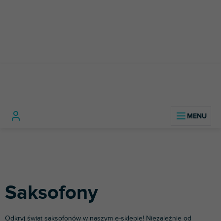
Przejść
do
treści
Instrumenty
Instrumenty
Saksofon
Home
muzyczne
dęte
Saksofony
Odkryj świat saksofonów w naszym e-sklepie! Niezależnie od