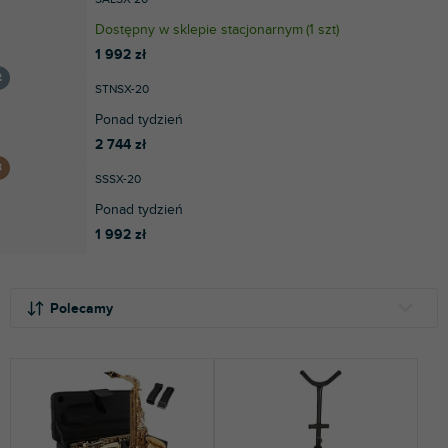
Dostępny w sklepie stacjonarnym
(
1 szt
)
1 992 zł
STNSX-20
Ponad tydzień
2 744 zł
SSSX-20
Ponad tydzień
1 992 zł
S
L
o
i
Polecamy
r
s
t
t
NAJTAŃSZE
o
a
NAJDROŻSZE
w
p
a
r
NAJCZĘŚCIEJ SPRZEDAWANE
n
o