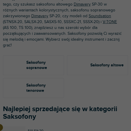
tego, czy szukasz saksofonu altowego
Dimavery
SP-30 w
różnych wariantach kolorystycznych, saksofonu sopranowego
zakrzywionego
Dimavery
SP-20, czy modeli od
Soundsation
(STNSX-20, SALSX-20, SASXS-10, SSSXC-21, SSSX-20) i
V-TONE
(AS 100, TS 100), znajdziesz u nas szeroki wybór dla
początkujących i zaawansowanych. Saksofony pozwolą Ci wyrazić
się melodią i emocjami. Wybierz swój idealny instrument i zacznij
grać!
Saksofony
Saksofony altowe
sopranowe
Saksofony
tenorowe
Najlepiej sprzedające się w kategorii
Saksofony
SALSX-20