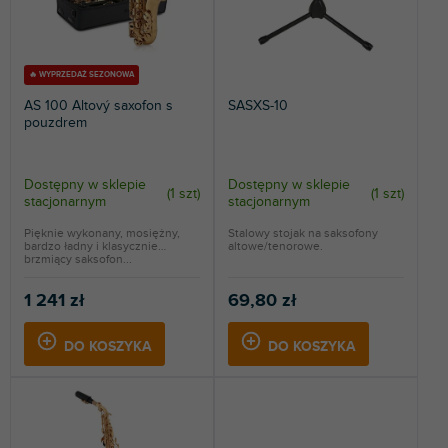
i
d
ALFABETYCZNIE
e
u
p
k
r
t
🔥 WYPRZEDAŻ SEZONOWA
o
ó
AS 100 Altový saxofon s
SASXS-10
d
w
pouzdrem
u
k
t
Dostępny w sklepie
Dostępny w sklepie
(
1 szt
)
(
1 szt
)
stacjonarnym
stacjonarnym
ó
w
Pięknie wykonany, mosiężny,
Stalowy stojak na saksofony
bardzo ładny i klasycznie
altowe/tenorowe.
brzmiący saksofon...
1 241 zł
69,80 zł
DO KOSZYKA
DO KOSZYKA