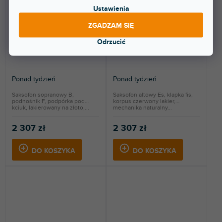
Ustawienia
ZGADZAM SIĘ
SP-20 B Sopran saxofon,
SP-30 Es alt saxofon,
Odrzucić
zahnutý
červený
Ponad tydzień
Ponad tydzień
Saksofon sopranowy B,
Saksofon altowy Es, klapka fis,
podnośnik F, podpórka pod
korpus czerwony lakier,
kciuk, lakierowany na złoto,...
mechanika naturalny...
2 307 zł
2 307 zł
DO KOSZYKA
DO KOSZYKA