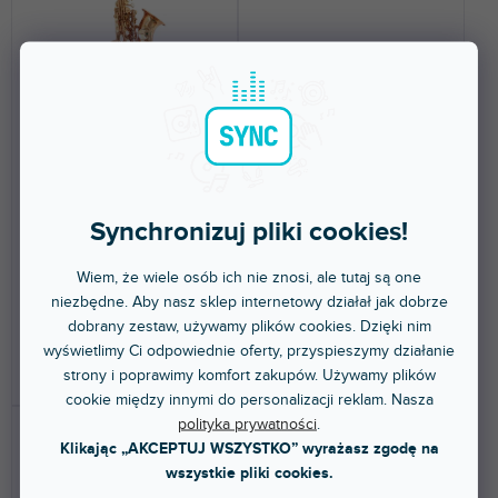
SSSXC-21
SALSX-20
Dostępny w sklepie
Dostępny w sklepie
(
1 szt
)
(
1 szt
)
stacjonarnym
stacjonarnym
Synchronizuj pliki cookies!
Saksofony włoskiej marki
Soundsation SALSX-20 to
Soundsation są odpowiednie dla
saksofon altowy Es, odpowiedni
początkujących i...
dla uczniów szkół...
Wiem, że wiele osób ich nie znosi, ale tutaj są one
niezbędne. Aby nasz sklep internetowy działał jak dobrze
2 097 zł
1 992 zł
dobrany zestaw, używamy plików cookies. Dzięki nim
wyświetlimy Ci odpowiednie oferty, przyspieszymy działanie
DO KOSZYKA
DO KOSZYKA
strony i poprawimy komfort zakupów. Używamy plików
cookie między innymi do personalizacji reklam. Nasza
polityka prywatności
.
Klikając „AKCEPTUJ WSZYSTKO” wyrażasz zgodę na
wszystkie pliki cookies.