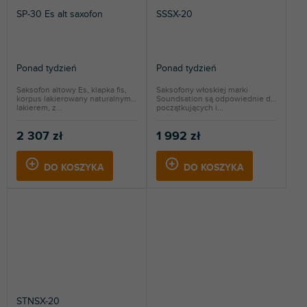
SP-30 Es alt saxofon
SSSX-20
Ponad tydzień
Ponad tydzień
Saksofon altowy Es, klapka fis,
Saksofony włoskiej marki
korpus lakierowany naturalnym
Soundsation są odpowiednie dla
lakierem, z...
początkujących i...
2 307 zł
1 992 zł
DO KOSZYKA
DO KOSZYKA
STNSX-20