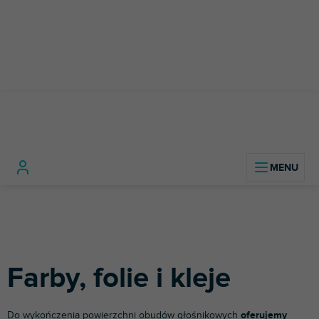
Przejść
do
treści
Materiał
Głośniki
Farby, folie i
Home
budowlany
DIY
kleje
Farby, folie i kleje
Do wykończenia powierzchni obudów głośnikowych
oferujemy