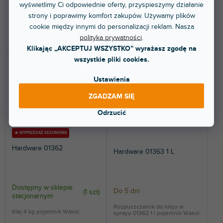
wyświetlimy Ci odpowiednie oferty, przyspieszymy działanie
52,30 zł
75 zł
strony i poprawimy komfort zakupów. Używamy plików
cookie między innymi do personalizacji reklam. Nasza
DO KOSZYKA
DO KOSZYKA
polityka prywatności
.
Klikając „AKCEPTUJ WSZYSTKO” wyrażasz zgodę na
wszystkie pliki cookies.
Ustawienia
ZGADZAM SIĘ
Odrzucić
🔥 WYPRZEDAŻ SEZONOWA
Hardware 01362
Hardware 01363 1 L
Dostępny w sklepie
Do 5 dni
(
1 szt
)
stacjonarnym
Rozpuszczalnik do kleju w
Klej 4 kg pojemnik Wakol.
sprayu 01362 1 l pojemnik Wakol.