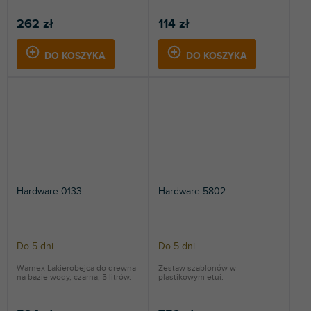
262 zł
114 zł
DO KOSZYKA
DO KOSZYKA
Hardware 0133
Hardware 5802
Do 5 dni
Do 5 dni
Warnex Lakierobejca do drewna
Zestaw szablonów w
na bazie wody, czarna, 5 litrów.
plastikowym etui.