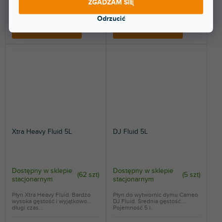
ZGADZAM SIĘ
210 zł
145 zł
Odrzucić
DO KOSZYKA
DO KOSZYKA
Xtra Heavy Fluid 5L
DJ Fluid 5L
Dostępny w sklepie
Dostępny w sklepie
(
62 szt
)
(
5 szt
)
stacjonarnym
stacjonarnym
Płyn Xtra Heavy Fluid. Bardzo
Płyn do wytwornic dymu Cameo
wysoka gęstość i wyjątkowo
DJ Fluid. Średnia gęstość.
długi czas...
Pojemność 5 l.