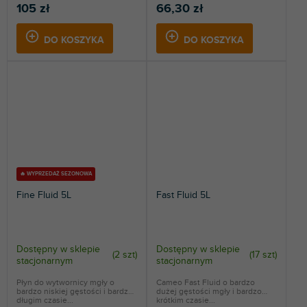
105 zł
66,30 zł
DO KOSZYKA
DO KOSZYKA
🔥 WYPRZEDAŻ SEZONOWA
Fine Fluid 5L
Fast Fluid 5L
Dostępny w sklepie
Dostępny w sklepie
(
2 szt
)
(
17 szt
)
stacjonarnym
stacjonarnym
Płyn do wytwornicy mgły o
Cameo Fast Fluid o bardzo
bardzo niskiej gęstości i bardzo
dużej gęstości mgły i bardzo
długim czasie...
krótkim czasie...