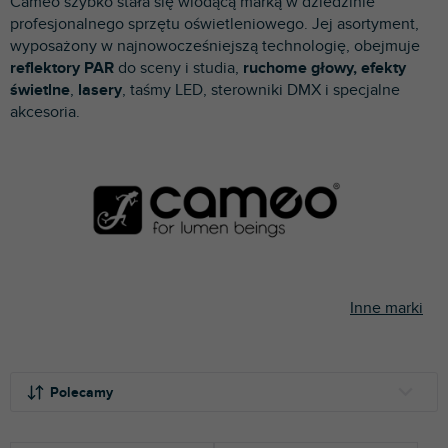
Cameo szybko stała się wiodącą marką w dziedzinie
p
profesjonalnego sprzętu oświetleniowego. Jej asortyment,
r
wyposażony w najnowocześniejszą technologię, obejmuje
o
reflektory PAR
do sceny i studia,
ruchome głowy,
efekty
d
świetlne
,
lasery
, taśmy LED, sterowniki DMX i specjalne
u
akcesoria.
k
t
ó
w
Inne marki
S
o
Polecamy
r
t
NAJTAŃSZE