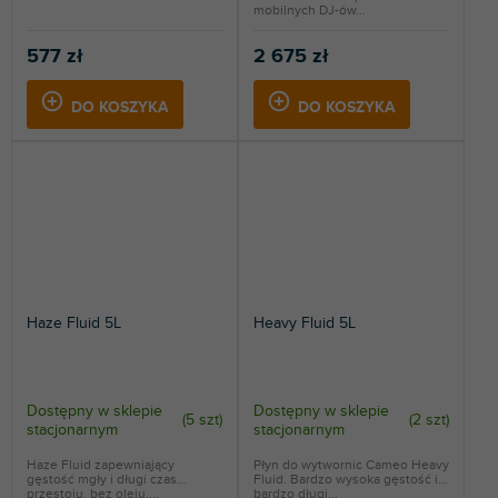
mobilnych DJ-ów...
577 zł
2 675 zł
DO KOSZYKA
DO KOSZYKA
Haze Fluid 5L
Heavy Fluid 5L
Dostępny w sklepie
Dostępny w sklepie
(
5 szt
)
(
2 szt
)
stacjonarnym
stacjonarnym
Haze Fluid zapewniający
Płyn do wytwornic Cameo Heavy
gęstość mgły i długi czas
Fluid. Bardzo wysoka gęstość i
przestoju, bez oleju....
bardzo długi...