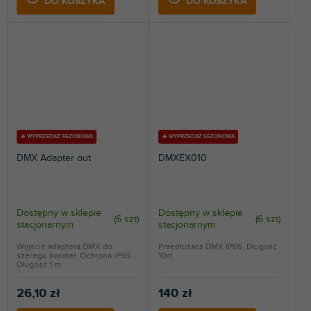
DO KOSZYKA
DO KOSZYKA
🔥 WYPRZEDAŻ SEZONOWA
🔥 WYPRZEDAŻ SEZONOWA
DMX Adapter out
DMXEX010
Dostępny w sklepie
Dostępny w sklepie
(
6 szt
)
(
6 szt
)
stacjonarnym
stacjonarnym
Wyjście adaptera DMX do
Przedłużacz DMX IP65. Długość
szeregu świateł. Ochrona IP65.
10m.
Długość 1 m.
26,10 zł
140 zł