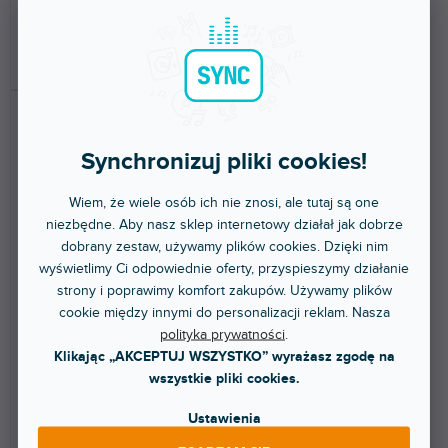
297 zł
26,10 zł
DO KOSZYKA
DO KOSZYKA
Synchronizuj pliki cookies!
Wiem, że wiele osób ich nie znosi, ale tutaj są one
niezbędne. Aby nasz sklep internetowy działał jak dobrze
dobrany zestaw, używamy plików cookies. Dzięki nim
Xtra Heavy Fluid 10L
Bubble Fluid 5L
wyświetlimy Ci odpowiednie oferty, przyspieszymy działanie
strony i poprawimy komfort zakupów. Używamy plików
cookie między innymi do personalizacji reklam. Nasza
polityka prywatności
.
Dostępny w sklepie
Dostępny w sklepie
(
4 szt
)
(
5 szt
)
Klikając „AKCEPTUJ WSZYSTKO” wyrażasz zgodę na
stacjonarnym
stacjonarnym
wszystkie pliki cookies.
Płyn Xtra Heavy Fluid. Bardzo
Specjalny płyn do wytwornicy
wysoka gęstość i wyjątkowo
baniek mydlanych. Pojemność 5
Ustawienia
długi czas...
l.