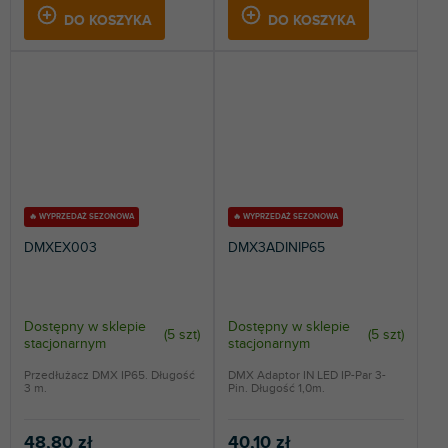
DO KOSZYKA
DO KOSZYKA
🔥 WYPRZEDAŻ SEZONOWA
🔥 WYPRZEDAŻ SEZONOWA
DMXEX003
DMX3ADINIP65
Dostępny w sklepie
Dostępny w sklepie
(
5 szt
)
(
5 szt
)
stacjonarnym
stacjonarnym
Przedłużacz DMX IP65. Długość
DMX Adaptor IN LED IP-Par 3-
3 m.
Pin. Długość 1,0m.
48,80 zł
40,10 zł