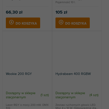
Pojemność 10 l.
66,30 zł
105 zł
DO KOSZYKA
DO KOSZYKA
Wookie 200 RGY
Hydrabeam 400 RGBW
Dostępny w sklepie
Dostępny w sklepie
(
1 szt
)
(
4 szt
)
stacjonarnym
stacjonarnym
Laser RGY o mocy 200 mW. DMX
Zestaw ruchomych głowic LED.
512.
Moc 4 x 10 W. Odpowiednie dla