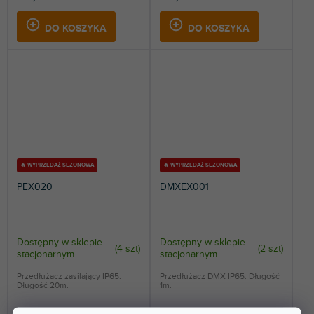
DO KOSZYKA
DO KOSZYKA
🔥 WYPRZEDAŻ SEZONOWA
🔥 WYPRZEDAŻ SEZONOWA
PEX020
DMXEX001
Dostępny w sklepie
Dostępny w sklepie
(
4 szt
)
(
2 szt
)
stacjonarnym
stacjonarnym
Przedłużacz zasilający IP65.
Przedłużacz DMX IP65. Długość
Długość 20m.
1m.