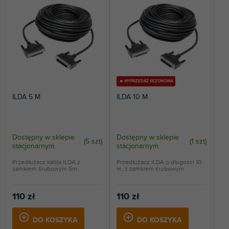
o
NAJDROŻSZE
w
a
NAJCZĘŚCIEJ SPRZEDAWANE
n
i
ALFABETYCZNIE
e
p
r
🔥 WYPRZEDAŻ SEZONOWA
o
ILDA 5 M
ILDA 10 M
d
u
k
t
Dostępny w sklepie
Dostępny w sklepie
(
5 szt
)
(
1 szt
)
stacjonarnym
stacjonarnym
ó
w
Przedłużacz kabla ILDA z
Przedłużacz ILDA o długości 10
zamkiem śrubowym 5m.
m, z zamkiem śrubowym.
110 zł
110 zł
DO KOSZYKA
DO KOSZYKA