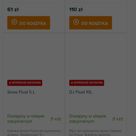
61 zł
110 zł
DO KOSZYKA
DO KOSZYKA
🔥 WYPRZEDAŻ SEZONOWA
🔥 WYPRZEDAŻ SEZONOWA
Snow Fluid 5 L
DJ Fluid 10L
Dostępny w sklepie
Dostępny w sklepie
(
1 szt
)
(
1 szt
)
stacjonarnym
stacjonarnym
Cameo Snow Fluid do wytwornic
Płyn do wytwornic dymu Cameo
śniegu. Pojemność 5 l.
DJ Fluid. Średnia gęstość.