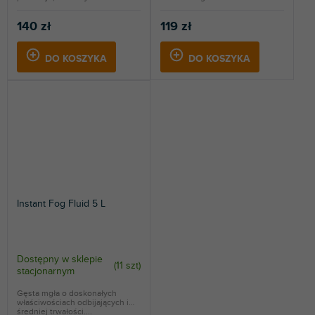
140 zł
119 zł
DO KOSZYKA
DO KOSZYKA
Instant Fog Fluid 5 L
Dostępny w sklepie
(
11 szt
)
stacjonarnym
Gęsta mgła o doskonałych
właściwościach odbijających i
średniej trwałości....