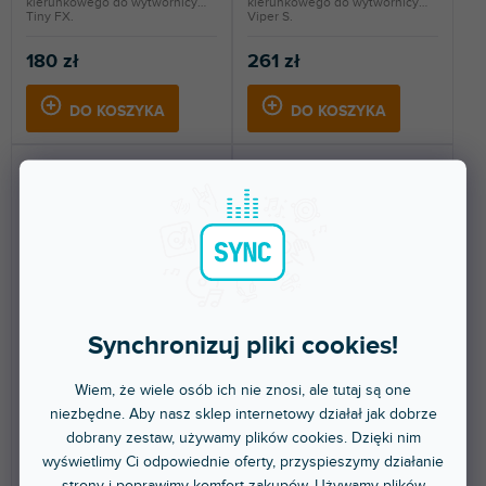
kierunkowego do wytwornicy
kierunkowego do wytwornicy
Tiny FX.
Viper S.
180 zł
261 zł
DO KOSZYKA
DO KOSZYKA
Duct adaptor pro Viper
Hanging set
Synchronizuj pliki cookies!
nt/2.6
Wiem, że wiele osób ich nie znosi, ale tutaj są one
Ponad tydzień
Ponad tydzień
niezbędne. Aby nasz sklep internetowy działał jak dobrze
dobrany zestaw, używamy plików cookies. Dzięki nim
Adapter do podłączenia węża
Uchwyt wiszący z platformą i
kierunkowego do wytwornicy
zbiornikiem na płyny do
wyświetlimy Ci odpowiednie oferty, przyspieszymy działanie
Viper nt / 2.6.
wytwornic Look.
strony i poprawimy komfort zakupów. Używamy plików