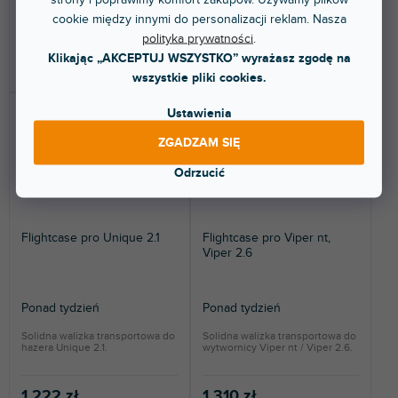
cookie między innymi do personalizacji reklam. Nasza
261 zł
960 zł
polityka prywatności
.
Klikając „AKCEPTUJ WSZYSTKO” wyrażasz zgodę na
DO KOSZYKA
DO KOSZYKA
wszystkie pliki cookies.
Ustawienia
ZGADZAM SIĘ
Odrzucić
Flightcase pro Unique 2.1
Flightcase pro Viper nt,
Viper 2.6
Ponad tydzień
Ponad tydzień
Solidna walizka transportowa do
Solidna walizka transportowa do
hazera Unique 2.1.
wytwornicy Viper nt / Viper 2.6.
1 222 zł
1 310 zł