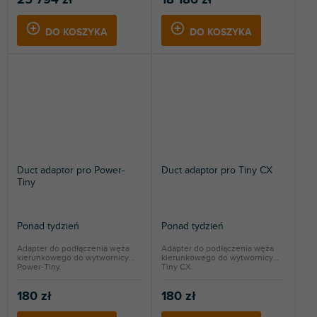
25 794 zł
18 186 zł
DO KOSZYKA
DO KOSZYKA
Duct adaptor pro Power-
Duct adaptor pro Tiny CX
Tiny
Ponad tydzień
Ponad tydzień
Adapter do podłączenia węża
Adapter do podłączenia węża
kierunkowego do wytwornicy
kierunkowego do wytwornicy
Power-Tiny.
Tiny CX.
180 zł
180 zł