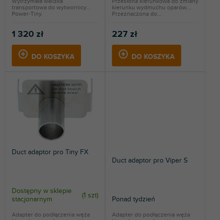
w
Wytrzymała walizka
Przesłona kierunkowa do zmiany
transportowa do wytwornicy
kierunku wydmuchu oparów.
Power-Tiny.
Przeznaczona do...
1 320 zł
227 zł
DO KOSZYKA
DO KOSZYKA
Duct adaptor pro Tiny FX
Duct adaptor pro Viper S
Dostępny w sklepie
(
1 szt
)
stacjonarnym
Ponad tydzień
Adapter do podłączenia węża
Adapter do podłączenia węża