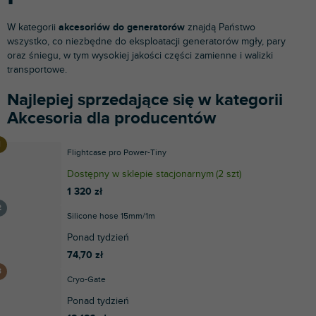
W kategorii
akcesoriów do generatorów
znajdą Państwo
wszystko, co niezbędne do eksploatacji generatorów mgły, pary
oraz śniegu, w tym wysokiej jakości części zamienne i walizki
transportowe.
Najlepiej sprzedające się w kategorii
Akcesoria dla producentów
Flightcase pro Power-Tiny
Dostępny w sklepie stacjonarnym
(
2 szt
)
1 320 zł
Silicone hose 15mm/1m
Ponad tydzień
74,70 zł
Cryo-Gate
Ponad tydzień