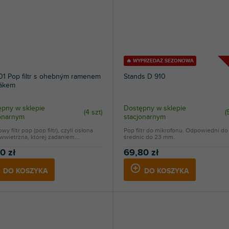
7
Superlux
2
Tascam
🔥 WYPRZEDAŻ SEZONOWA
1 Pop filtr s ohebným ramenem
Stands D 910
žákem
pny w sklepie
Dostępny w sklepie
(
4 szt
)
(
jonarnym
stacjonarnym
wy filtr pop (pop filtr), czyli osłona
Pop filtr do mikrofonu. Odpowiedni do
wwietrzna, której zadaniem...
średnic do 23 mm.
0 zł
69,80 zł
DO KOSZYKA
DO KOSZYKA