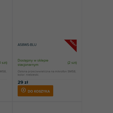
RABAT
A58WS-BLU
Dostępny w sklepie
3 szt
)
(
2 szt
)
stacjonarnym
SM58,
Osłona przeciwwietrzna na mikrofon SM58,
kolor: niebieski.
29 zł
DO KOSZYKA