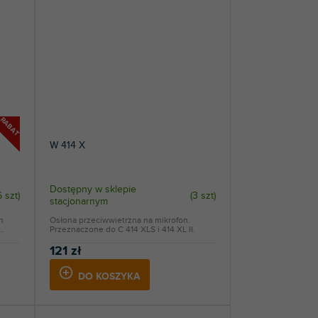
RABAT
W 414 X
Dostępny w sklepie
6 szt
)
(
3 szt
)
stacjonarnym
h
Osłona przeciwwietrzna na mikrofon.
..
Przeznaczone do C 414 XLS i 414 XL II.
121 zł
DO KOSZYKA