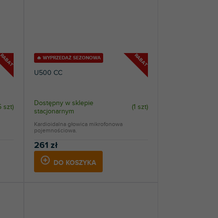
RABAT
RABAT
🔥 WYPRZEDAŻ SEZONOWA
U500 CC
Dostępny w sklepie
5 szt
)
(
1 szt
)
stacjonarnym
Kardioidalna głowica mikrofonowa
pojemnościowa.
261 zł
DO KOSZYKA