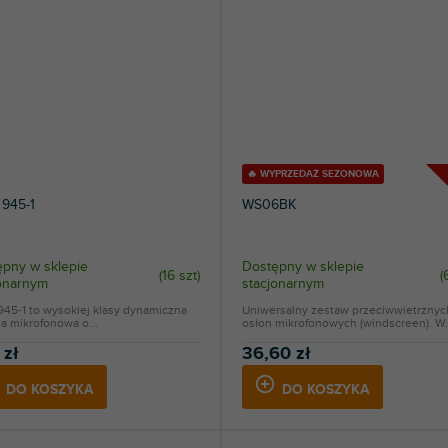
🔥 WYPRZEDAŻ SEZONOWA
945-1
WS06BK
pny w sklepie
Dostępny w sklepie
(
16 szt
)
(
jonarnym
stacjonarnym
45-1 to wysokiej klasy dynamiczna
Uniwersalny zestaw przeciwwietrznyc
a mikrofonowa o...
osłon mikrofonowych (windscreen). W.
 zł
36,60 zł
DO KOSZYKA
DO KOSZYKA