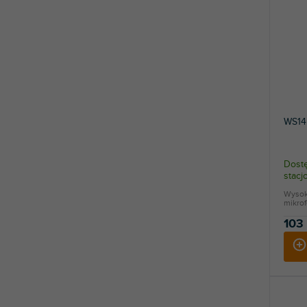
WS14 
Dostę
stac
Wysoki
mikro
103 