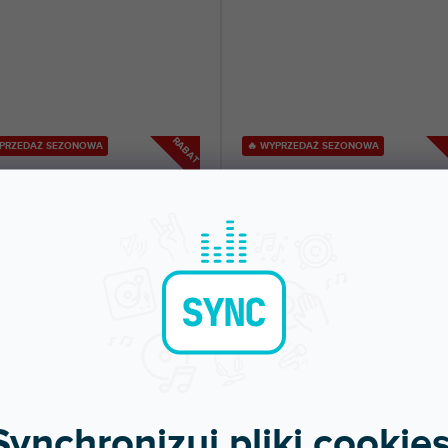
RABAT
YPRZEDAŻ SEZONOWA
🔥 WYPRZEDAŻ SEZONOWA
OP 1
MA 3D A POP 1
pny w sklepie
(
2 szt
)
Dostępny w sklepie
jonarnym
(
stacjonarnym
pop z ramieniem do mikrofonów
Ramię Traveler 3D z filtrem pop.
jnych. Masywna stalowa konstrukcja.
zł
68 zł
DO KOSZYKA
DO KOSZYKA
Synchronizuj pliki cookies