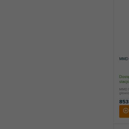
MMD 
Dostę
stac
MMD 9
głowic
853