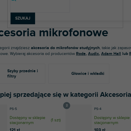
rzęt studyjny
Mikrofony studyjne
Akcesoria mikrofonowe
SZUKAJ
cesoria mikrofonowe
tegorii znajdziesz
akcesoria do mikrofonów studyjnych
, takie jak zapas
towe. Wybieraj akcesoria od producentów
Rode
,
Audix
,
Adam Hall
lub
Szyby przednie i
Głowice i wkładki
filtry
epiej sprzedające się w kategorii Akcesor
PS-5
PS-4
Dostępny w sklepie
Dostępny w sklepie
(
1 szt
)
stacjonarnym
stacjonarnym
121 zł
103 zł