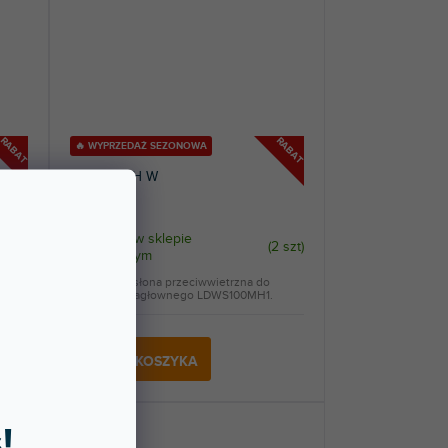
RABAT
RABAT
🔥 WYPRZEDAŻ SEZONOWA
WS 100 MH W
Dostępny w sklepie
(
2 szt
)
stacjonarnym
2 szt
)
Ochronna osłona przeciwwietrzna do
mikrofonu nagłownego LDWS100MH1.
8,59 zł
DO KOSZYKA
!