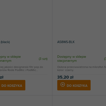
(black)
A58WS-BLK
pny w sklepie
Dostępny w sklepie
(
3 szt
)
(
jonarnym
stacjonarnym
ej jakości designerski filtr pop do
Osłona przeciwwietrzna na mikrofon 
fonów Rode PodMic i PodMic...
kolor: czarny.
zł
35,20 zł
DO KOSZYKA
DO KOSZYKA