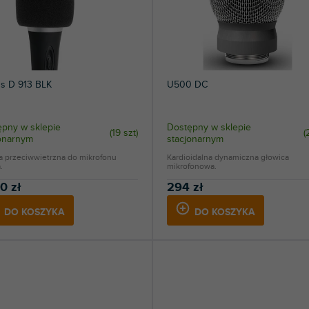
6
LD Systems
4
Lewitt
6
Mozos
ds D 913 BLK
U500 DC
24
Neumann
pny w sklepie
Dostępny w sklepie
(
19 szt
)
(
1
NN
jonarnym
stacjonarnym
a przeciwwietrzna do mikrofonu
Kardioidalna dynamiczna głowica
1
Palmer
.
mikrofonowa.
0 zł
294 zł
38
Rode
DO KOSZYKA
DO KOSZYKA
7
Samson
42
Sennheiser
13
Shure
1
Soundsation