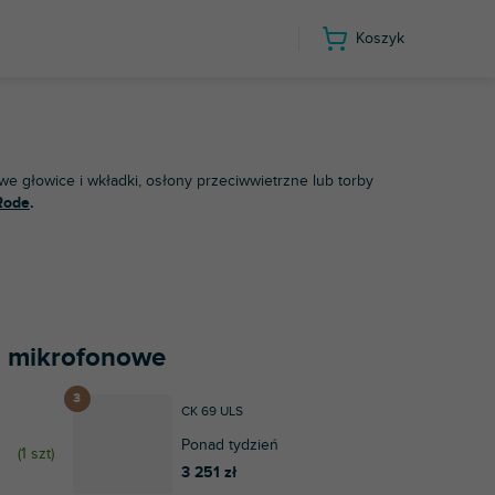
Koszyk
owe głowice i wkładki, osłony przeciwwietrzne lub torby
Rode
.
ia mikrofonowe
CK 69 ULS
Ponad tydzień
(
1 szt
)
3 251 zł