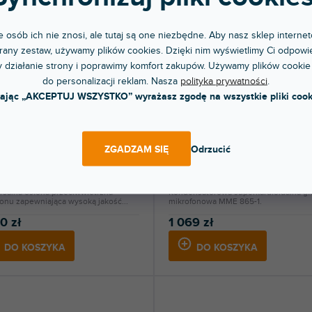
 osób ich nie znosi, ale tutaj są one niezbędne. Aby nasz sklep internet
any zestaw, używamy plików cookies. Dzięki nim wyświetlimy Ci odpowie
 działanie strony i poprawimy komfort zakupów. Używamy plików cookie
do personalizacji reklam. Nasza
polityka prywatności
.
kając „AKCEPTUJ WSZYSTKO” wyrażasz zgodę na wszystkie pliki cook
1
MME 865-1
ZGADZAM SIĘ
Odrzucić
pny w sklepie
Dostępny w sklepie
(
3 szt
)
(
jonarnym
stacjonarnym
rsalna osłona przeciwwietrzna
Kondensatorowa superkardioidalna g
onu zapewniająca wysoką jakość...
mikrofonowa MME 865-1.
0 zł
1 069 zł
DO KOSZYKA
DO KOSZYKA