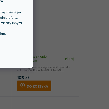
owy działał jak
dnie oferty,
 między innymi
ies.
WS14 (red)
Dostępny w sklepie
8 szt
)
(
4 szt
)
stacjonarnym
łówka
Wysokiej jakości designerski filtr pop do
mikrofonów Rode PodMic i PodMic...
103 zł
DO KOSZYKA