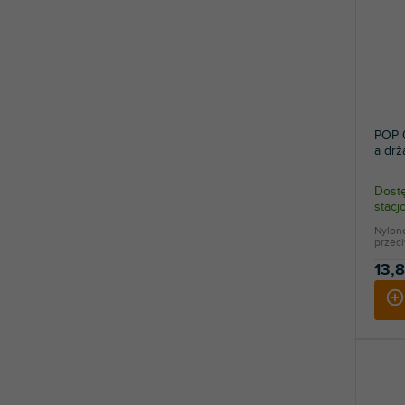
POP 0
a dr
Dostę
stac
Nylono
przeci
13,8