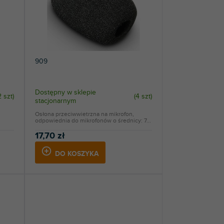
909
Dostępny w sklepie
2 szt
)
(
4 szt
)
stacjonarnym
Osłona przeciwwietrzna na mikrofon,
odpowiednia do mikrofonów o średnicy: 7...
17,70 zł
DO KOSZYKA