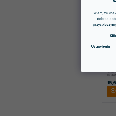
Wiem, że wiele
dobrze dobr
przyspieszymy
Kli
UGM
Ustawienia
Dostę
stac
Uniwe
mikrof
15,6