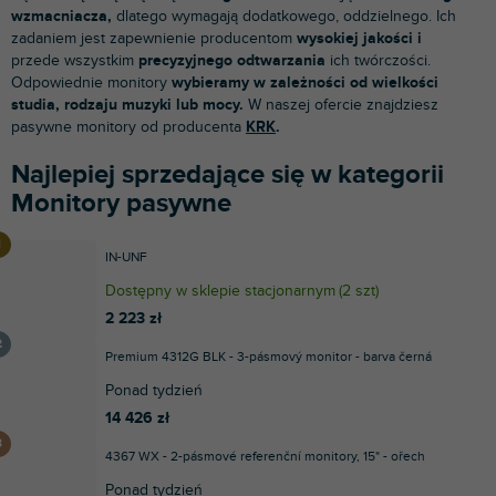
wzmacniacza,
dlatego wymagają dodatkowego, oddzielnego. Ich
zadaniem jest zapewnienie producentom
wysokiej jakości i
przede wszystkim
precyzyjnego odtwarzania
ich twórczości.
Odpowiednie monitory
wybieramy w zależności od wielkości
studia, rodzaju muzyki lub mocy.
W naszej ofercie znajdziesz
pasywne monitory od producenta
KRK
.
Najlepiej sprzedające się w kategorii
Monitory pasywne
IN-UNF
Dostępny w sklepie stacjonarnym
(
2 szt
)
2 223 zł
Premium 4312G BLK - 3-pásmový monitor - barva černá
Ponad tydzień
14 426 zł
4367 WX - 2-pásmové referenční monitory, 15" - ořech
Ponad tydzień