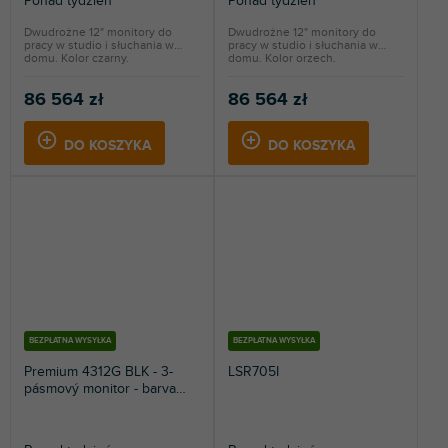
Ponad tydzień
Ponad tydzień
Dwudrożne 12" monitory do
Dwudrożne 12" monitory do
pracy w studio i słuchania w
pracy w studio i słuchania w
domu. Kolor czarny.
domu. Kolor orzech.
86 564 zł
86 564 zł
DO KOSZYKA
DO KOSZYKA
BEZPŁATNA WYSYŁKA
BEZPŁATNA WYSYŁKA
Premium 4312G BLK - 3-
LSR705I
pásmový monitor - barva
černá