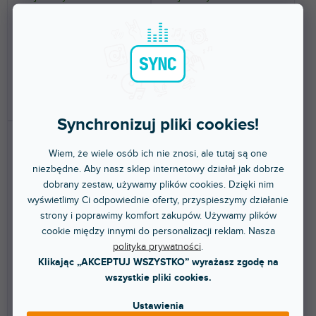
Dwudrożne monitory półkowe
JBL CONTROL1 PRO to
do pracy w studio i słuchania w
profesjonalny, dwudrożny,
domu. Kolor czarny.
pasywny monitor przeznaczony
do...
10 491 zł
366 zł
DO KOSZYKA
DO KOSZYKA
Synchronizuj pliki cookies!
Wiem, że wiele osób ich nie znosi, ale tutaj są one
niezbędne. Aby nasz sklep internetowy działał jak dobrze
dobrany zestaw, używamy plików cookies. Dzięki nim
wyświetlimy Ci odpowiednie oferty, przyspieszymy działanie
strony i poprawimy komfort zakupów. Używamy plików
cookie między innymi do personalizacji reklam. Nasza
BEZPŁATNA WYSYŁKA
BEZPŁATNA WYSYŁKA
polityka prywatności
.
4309 WAL - 2-pásmové
4349 BLK - 2-pásmové
Klikając „AKCEPTUJ WSZYSTKO” wyrażasz zgodę na
regálové monitory, barva
regálové monitory, 12" -
wszystkie pliki cookies.
ořech
černá barva
Ustawienia
Ponad tydzień
Ponad tydzień