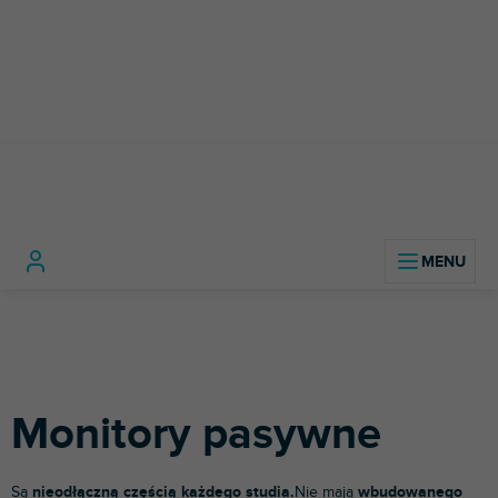
Przejść
do
treści
Sprzęt
Monitory
Monitory
Home
studyjny
studyjne
pasywne
Monitory pasywne
Są
nieodłączną częścią każdego studia.
Nie mają
wbudowanego