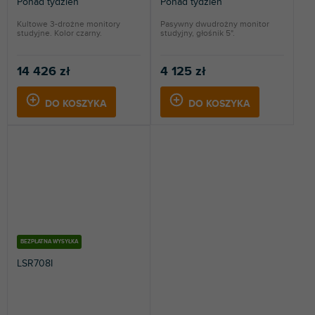
Ponad tydzień
Ponad tydzień
Kultowe 3-drożne monitory
Pasywny dwudrożny monitor
studyjne. Kolor czarny.
studyjny, głośnik 5".
14 426 zł
4 125 zł
DO KOSZYKA
DO KOSZYKA
BEZPŁATNA WYSYŁKA
LSR708I