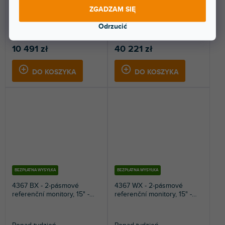
ZGADZAM SIĘ
Dwudrożne monitory półkowe
Dwudrożne 12" monitory do
do pracy w studio i słuchania w
pracy w studio i słuchania w
Odrzucić
domu. Kolor orzech.
domu. Kolor czarny.
10 491 zł
40 221 zł
DO KOSZYKA
DO KOSZYKA
BEZPŁATNA WYSYŁKA
BEZPŁATNA WYSYŁKA
4367 BX - 2-pásmové
4367 WX - 2-pásmové
referenční monitory, 15" -
referenční monitory, 15" -
černá barva
ořech