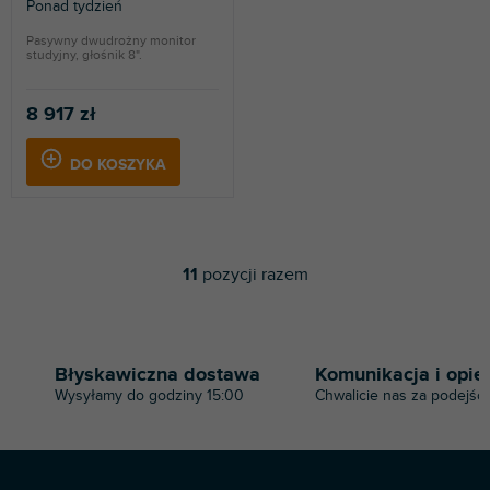
Ponad tydzień
Pasywny dwudrożny monitor
studyjny, głośnik 8".
8 917 zł
DO KOSZYKA
11
pozycji razem
K
o
n
t
r
Błyskawiczna dostawa
Komunikacja i opie
o
Wysyłamy do godziny 15:00
Chwalicie nas za podejści
l
k
i
l