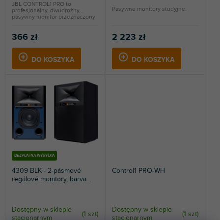
JBL CONTROL1 PRO to
w
Pasywne monitory studyjne.
profesjonalny, dwudrożny,
pasywny monitor przeznaczony
do...
366 zł
2 223 zł
DO KOSZYKA
DO KOSZYKA
BEZPŁATNA WYSYŁKA
4309 BLK - 2-pásmové
Control1 PRO-WH
regálové monitory, barva
černá
Dostępny w sklepie
Dostępny w sklepie
(
1 szt
)
(
1 szt
)
stacjonarnym
stacjonarnym