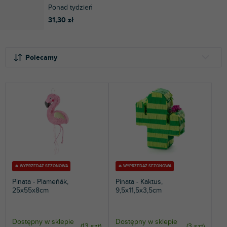
Ponad tydzień
31,30 zł
S
L
o
i
Polecamy
r
s
t
t
NAJTAŃSZE
o
a
NAJDROŻSZE
w
p
a
r
NAJCZĘŚCIEJ SPRZEDAWANE
n
o
i
d
ALFABETYCZNIE
e
u
p
k
r
t
🔥 WYPRZEDAŻ SEZONOWA
🔥 WYPRZEDAŻ SEZONOWA
o
ó
Pinata - Plameňák,
Pinata - Kaktus,
d
w
25x55x8cm
9,5x11,5x3,5cm
u
k
t
Dostępny w sklepie
Dostępny w sklepie
(
13 szt
)
(
3 szt
)