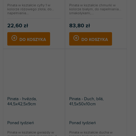
Pinata w kształcie cyfry 1 w
Pinata w kształcie chmurki w
kolorze różowego złota, do
kolorze białym, do napełniania
napełniania...
smakołykami,...
22,60 zł
83,80 zł
DO KOSZYKA
DO KOSZYKA
Pinata - hvězda,
Pinata - Duch, bílá,
44,5x42,5x9cm
41,5x50x10cm
Ponad tydzień
Ponad tydzień
Pinata w kształcie gwiazdy w
Pinata w kształcie ducha w