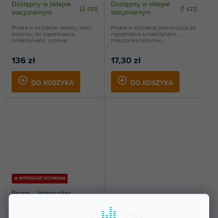
Dostępny w sklepie
Dostępny w sklepie
(
2 szt
)
(
1 szt
)
stacjonarnym
stacjonarnym
Pinata w kształcie rakiety, miks
Pinata w kształcie jednorożca do
kolorów, do napełnienia
napełniania smakołykami,
smakołykami, rozmiar...
mieszanka kolorów,...
136 zł
17,30 zł
DO KOSZYKA
DO KOSZYKA
🔥 WYPRZEDAŻ SEZONOWA
Pinata - Jednorožec,
24,5x34x9cm
Pinata - Rtěnka,
20x54x20cm