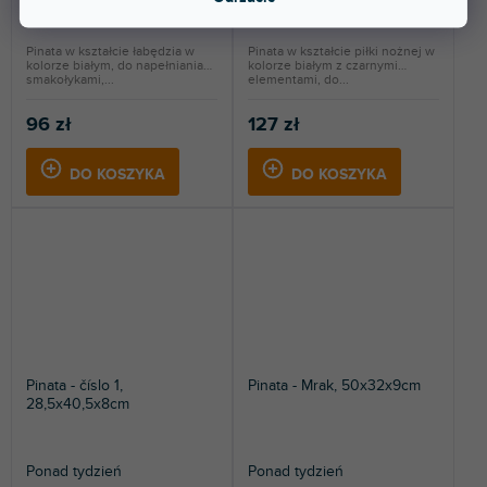
Ponad tydzień
Ponad tydzień
Pinata w kształcie łabędzia w
Pinata w kształcie piłki nożnej w
kolorze białym, do napełniania
kolorze białym z czarnymi
smakołykami,...
elementami, do...
96 zł
127 zł
DO KOSZYKA
DO KOSZYKA
Pinata - číslo 1,
Pinata - Mrak, 50x32x9cm
28,5x40,5x8cm
Ponad tydzień
Ponad tydzień