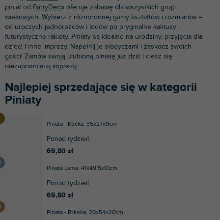
piniat od
PartyDeco
oferuje zabawę dla wszystkich grup
wiekowych. Wybierz z różnorodnej gamy kształtów i rozmiarów –
od uroczych jednorożców i lodów po oryginalne kaktusy i
futurystyczne rakiety. Piniaty są idealne na urodziny, przyjęcia dla
dzieci i inne imprezy. Napełnij je słodyczami i zaskocz swoich
gości! Zamów swoją ulubioną piniatę już dziś i ciesz się
niezapomnianą imprezą.
Najlepiej sprzedające się w kategorii
Piniaty
Pinata - Kočka, 35x27x9cm
Ponad tydzień
69,80 zł
Pinata Lama, 41x49,5x10cm
Ponad tydzień
69,80 zł
Pinata - Rtěnka, 20x54x20cm