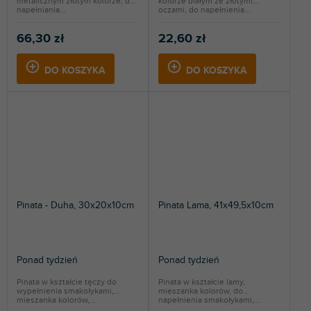
metalicznym złotym kolorze, do
kolorze białym ze złotymi
napełniania...
oczami, do napełnienia...
66,30 zł
22,60 zł
DO KOSZYKA
DO KOSZYKA
Pinata - Duha, 30x20x10cm
Pinata Lama, 41x49,5x10cm
Ponad tydzień
Ponad tydzień
Pinata w kształcie tęczy do
Pinata w kształcie lamy,
wypełnienia smakołykami,
mieszanka kolorów, do
mieszanka kolorów,...
napełnienia smakołykami,...