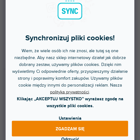
Dostępny w sklepie
(
1 szt
)
stacjonarnym
Ponad tydzień
Pinata w kształcie jednorożca do
Pinata w kształcie szminki do
napełnienia smakołykami,
wypełnienia smakołykami,
mieszanka kolorów,...
mieszanka kolorów,...
Synchronizuj pliki cookies!
48,80 zł
31,30 zł
Wiem, że wiele osób ich nie znosi, ale tutaj są one
niezbędne. Aby nasz sklep internetowy działał jak dobrze
DO KOSZYKA
DO KOSZYKA
dobrany zestaw, używamy plików cookies. Dzięki nim
wyświetlimy Ci odpowiednie oferty, przyspieszymy działanie
strony i poprawimy komfort zakupów. Używamy plików
cookie między innymi do personalizacji reklam. Nasza
polityka prywatności
.
Klikając „AKCEPTUJ WSZYSTKO” wyrażasz zgodę na
wszystkie pliki cookies.
Ustawienia
Pinata - labuť,
Pinata - Fotbalový míč,
43,5x49,5x9cm
35x35x35cm
ZGADZAM SIĘ
Odrzucić