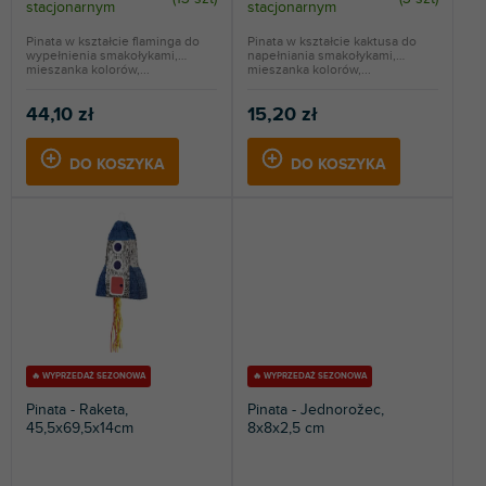
stacjonarnym
stacjonarnym
ó
w
Pinata w kształcie flaminga do
Pinata w kształcie kaktusa do
wypełnienia smakołykami,
napełniania smakołykami,
mieszanka kolorów,...
mieszanka kolorów,...
44,10 zł
15,20 zł
DO KOSZYKA
DO KOSZYKA
🔥 WYPRZEDAŻ SEZONOWA
🔥 WYPRZEDAŻ SEZONOWA
Pinata - Raketa,
Pinata - Jednorožec,
45,5x69,5x14cm
8x8x2,5 cm