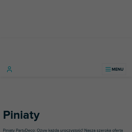
Przejść
do
treści
Home
Akcesoria imprezowe
Piniaty
Piniaty
Piniaty
PartyDeco
: Ożyw każdą uroczystość! Nasza szeroka oferta