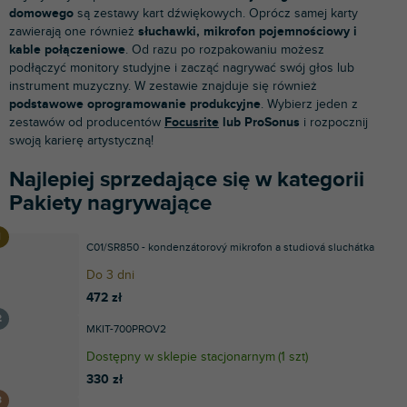
domowego
są zestawy kart dźwiękowych. Oprócz samej karty
zawierają one również
słuchawki, mikrofon pojemnościowy i
kable połączeniowe
. Od razu po rozpakowaniu możesz
podłączyć monitory studyjne i zacząć nagrywać swój głos lub
instrument muzyczny. W zestawie znajduje się również
podstawowe oprogramowanie produkcyjne
. Wybierz jeden z
zestawów od producentów
Focusrite
lub ProSonus
i rozpocznij
swoją karierę artystyczną!
Najlepiej sprzedające się w kategorii
Pakiety nagrywające
C01/SR850 - kondenzátorový mikrofon a studiová sluchátka
Do 3 dni
472 zł
MKIT-700PROV2
Dostępny w sklepie stacjonarnym
(
1 szt
)
330 zł