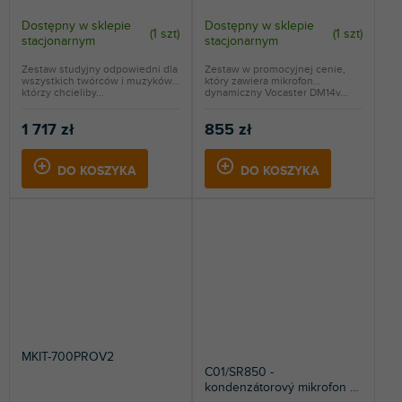
Dostępny w sklepie
Dostępny w sklepie
(
1 szt
)
(
1 szt
)
stacjonarnym
stacjonarnym
Zestaw studyjny odpowiedni dla
Zestaw w promocyjnej cenie,
wszystkich twórców i muzyków,
który zawiera mikrofon
którzy chcieliby...
dynamiczny Vocaster DM14v...
1 717 zł
855 zł
DO KOSZYKA
DO KOSZYKA
MKIT-700PROV2
C01/SR850 -
kondenzátorový mikrofon a