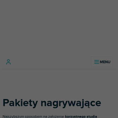
Przejść
do
treści
Sprzęt
Karty
Pakiety
Home
studyjny
dźwiękowe
nagrywające
Pakiety nagrywające
Najszybszym sposobem na założenie
korzystnego studia