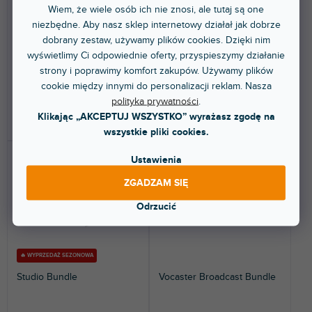
t
Dostępny w sklepie
Dostępny w sklepie
Wiem, że wiele osób ich nie znosi, ale tutaj są one
(
2 szt
)
(
2 szt
)
stacjonarnym
stacjonarnym
ó
niezbędne. Aby nasz sklep internetowy działał jak dobrze
w
dobrany zestaw, używamy plików cookies. Dzięki nim
Zestaw USB karty dźwiękowej z
Zestaw studyjny odpowiedni dla
wbudowanymi efektami
wszystkich twórców i muzyków,
wyświetlimy Ci odpowiednie oferty, przyspieszymy działanie
dźwiękowymi, studyjnego...
którzy chcieliby...
strony i poprawimy komfort zakupów. Używamy plików
cookie między innymi do personalizacji reklam. Nasza
110 zł
872 zł
polityka prywatności
.
Klikając „AKCEPTUJ WSZYSTKO” wyrażasz zgodę na
DO KOSZYKA
DO KOSZYKA
wszystkie pliki cookies.
Ustawienia
ZGADZAM SIĘ
Odrzucić
🔥 WYPRZEDAŻ SEZONOWA
Studio Bundle
Vocaster Broadcast Bundle