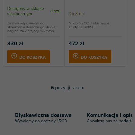
studiová sluchátka
Dostępny w sklepie
(
1 szt
)
stacjonarnym
Do 3 dni
Zestaw odpowiedni do
Mikrofon C01 + słuchawki
stworzenia domowego studia
studyjne SR850.
nagrań, zawierający mikrofon...
330 zł
472 zł
DO KOSZYKA
DO KOSZYKA
6
pozycji razem
K
o
n
t
r
Błyskawiczna dostawa
Komunikacja i opie
o
Wysyłamy do godziny 15:00
Chwalicie nas za podejści
l
k