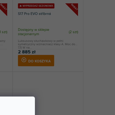
RABAT
RABAT
🔥 WYPRZEDAŻ SEZONOWA
S17 Pro EVO stříbrná
Dostępny w sklepie
1 szt
)
(
2 szt
)
stacjonarnym
awny
Luksusowy słuchawkowy w pełni
..
symetryczny wzmacniacz klasy A. Moc do
7,5 W na...
2 885 zł
DO KOSZYKA