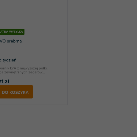
ŁATNA WYSYŁKA
EVO srebrna
 tydzień
ornik D/A z najwyższej półki.
ga zewnętrznych zegarów...
1 zł
DO KOSZYKA