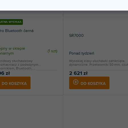
ŁATNA WYSYŁKA
ro Bluetooth černá
SR7000
pny w sklepie
(
1 szt
)
jonarnym
Ponad tydzień
endowy słuchawkowy
Wysokiej klasy słuchawki zamknięte,
zmacniacz z podwójnym
dynamiczne. Przetworniki 50 mm, czuł
ornikiem, Bluetooth,...
96 zł
2 621 zł
DO KOSZYKA
DO KOSZYKA