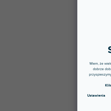
S9c P
Dostę
stac
High-
DAC/w
konwer
2 59
Wiem, że wiele
dobrze dobr
przyspieszymy
Kli
Ustawienia