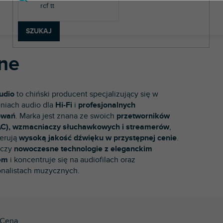
SZUKAJ
ne
udio
to chiński producent specjalizujący się w
niach audio dla
Hi-Fi
i
profesjonalnych
owań
. Marka jest znana ze swoich
przetworników
AC), wzmacniaczy słuchawkowych i streamerów
,
ferują
wysoką jakość dźwięku w przystępnej cenie
.
ączy
nowoczesne technologie z eleganckim
em
i koncentruje się na audiofilach oraz
onalistach muzycznych.
Cena