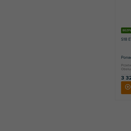
BEZP
S18 
Ponad
Przetw
Obsłu
3 32