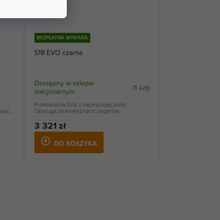
BEZPŁATNA WYSYŁKA
S18 EVO czarna
Dostępny w sklepie
(
1 szt
)
stacjonarnym
Przetwornik D/A z najwyższej półki.
ość...
Obsługa zewnętrznych zegarów...
3 321 zł
DO KOSZYKA