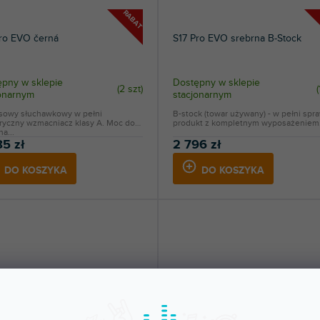
RABAT
Pro EVO černá
S17 Pro EVO srebrna B-Stock
pny w sklepie
Dostępny w sklepie
(
2 szt
)
(
jonarnym
stacjonarnym
sowy słuchawkowy w pełni
B-stock (towar używany) - w pełni spr
ryczny wzmacniacz klasy A. Moc do
produkt z kompletnym wyposażeniem..
na...
85 zł
2 796 zł
DO KOSZYKA
DO KOSZYKA