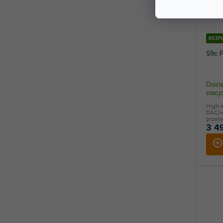
BEZP
S9c P
Dostę
stac
High-
DAC/w
przetw
3 4