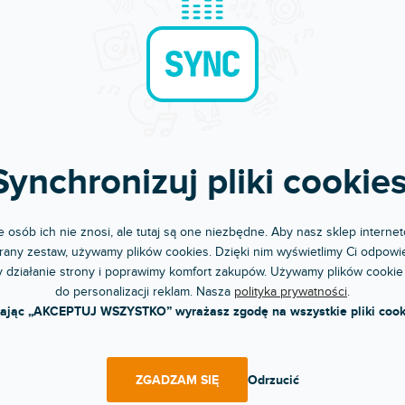
RABAT
BEZPŁATNA WYSYŁKA
ro stříbrná
S9c Pro Bluetooth stříbrná
pny w sklepie
Dostępny w sklepie
(
1 szt
)
(
jonarnym
stacjonarnym
Synchronizuj pliki cookies
endowy słuchawkowy przetwornik
High-endowy słuchawkowy
zmacniacz z podwójnym
DAC/wzmacniacz z podwójnym
terem,...
przetwornikiem, Bluetooth,...
7 zł
3 496 zł
 osób ich nie znosi, ale tutaj są one niezbędne. Aby nasz sklep internet
DO KOSZYKA
DO KOSZYKA
any zestaw, używamy plików cookies. Dzięki nim wyświetlimy Ci odpowie
 działanie strony i poprawimy komfort zakupów. Używamy plików cookie
do personalizacji reklam. Nasza
polityka prywatności
.
kając „AKCEPTUJ WSZYSTKO” wyrażasz zgodę na wszystkie pliki cook
ZGADZAM SIĘ
Odrzucić