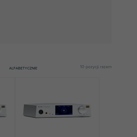
10
pozycji razem
ALFABETYCZNIE