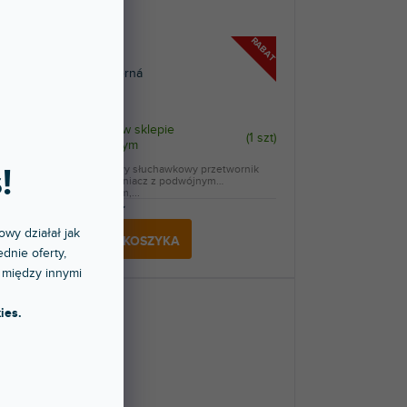
RABAT
S9c Pro černá
Dostępny w sklepie
1 szt
)
(
1 szt
)
stacjonarnym
!
High-endowy słuchawkowy przetwornik
DAC/wzmacniacz z podwójnym
konwerterem,...
2 597 zł
owy działał jak
DO KOSZYKA
dnie oferty,
 między innymi
ies.