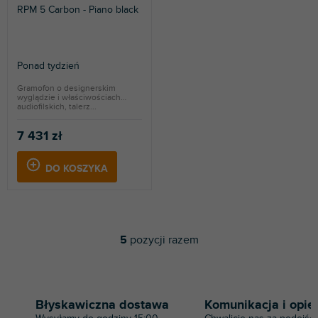
RPM 5 Carbon - Piano black
Ponad tydzień
Gramofon o designerskim
wyglądzie i właściwościach
audiofilskich, talerz...
7 431 zł
DO KOSZYKA
5
pozycji razem
K
o
n
t
r
Błyskawiczna dostawa
Komunikacja i opie
o