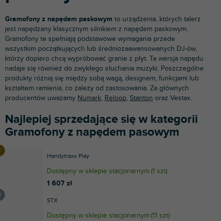
Gramofony z napędem paskowym
to urządzenia, których talerz
jest napędzany klasycznym silnikiem z napędem paskowym.
Gramofony te spełniają podstawowe wymagania przede
wszystkim początkujących lub średniozaawansowanych DJ-ów,
którzy dopiero chcą wypróbować granie z płyt. Ta wersja napędu
nadaje się również do zwykłego słuchania muzyki. Poszczególne
produkty różnią się między sobą wagą, designem, funkcjami lub
kształtem ramienia, co zależy od zastosowania. Za głównych
producentów uważamy
Numark
,
Reloop
,
Stanton
oraz Vestax.
Najlepiej sprzedające się w kategorii
Gramofony z napędem pasowym
Handytraxx Play
Dostępny w sklepie stacjonarnym
(
1 szt
)
1 607 zł
STX
Dostępny w sklepie stacjonarnym
(
11 szt
)