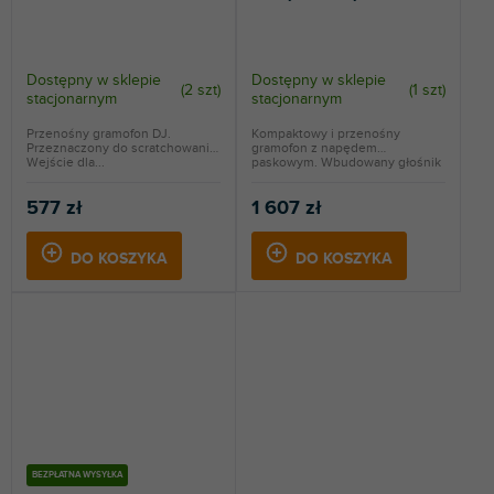
Dostępny w sklepie
Dostępny w sklepie
(
2 szt
)
(
1 szt
)
stacjonarnym
stacjonarnym
Przenośny gramofon DJ.
Kompaktowy i przenośny
Przeznaczony do scratchowania.
gramofon z napędem
Wejście dla...
paskowym. Wbudowany głośnik
2,5 W,...
577 zł
1 607 zł
DO KOSZYKA
DO KOSZYKA
BEZPŁATNA WYSYŁKA