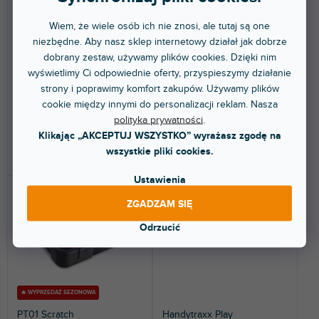
u
k
Wiem, że wiele osób ich nie znosi, ale tutaj są one
t
Dostępny w sklepie
Dostępny w sklepie
niezbędne. Aby nasz sklep internetowy działał jak dobrze
(
11 szt
)
(
4 szt
)
stacjonarnym
stacjonarnym
ó
dobrany zestaw, używamy plików cookies. Dzięki nim
w
wyświetlimy Ci odpowiednie oferty, przyspieszymy działanie
STX to jedyny przenośny
Gramofon DJ z napędem
gramofon, który jest dostarczany
paskowym. W zestawie znajduje
strony i poprawimy komfort zakupów. Używamy plików
już z fabryki z...
się czarna wkładka OM,...
cookie między innymi do personalizacji reklam. Nasza
1 345 zł
914 zł
polityka prywatności
.
Klikając „AKCEPTUJ WSZYSTKO” wyrażasz zgodę na
wszystkie pliki cookies.
DO KOSZYKA
DO KOSZYKA
Ustawienia
ZGADZAM SIĘ
Odrzucić
🔥 WYPRZEDAŻ SEZONOWA
PT01 Scratch
Handytraxx Play