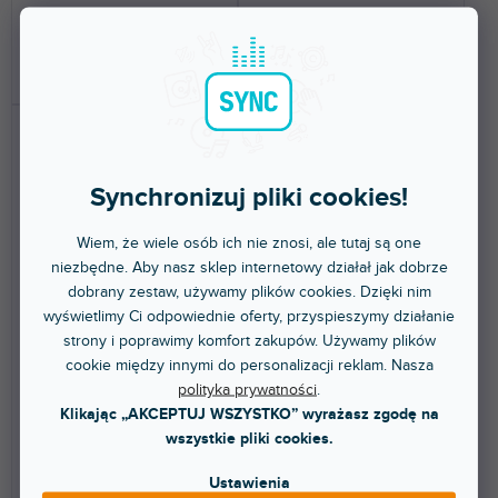
13 447 zł
582 zł
DO KOSZYKA
DO KOSZYKA
Synchronizuj pliki cookies!
Wiem, że wiele osób ich nie znosi, ale tutaj są one
niezbędne. Aby nasz sklep internetowy działał jak dobrze
dobrany zestaw, używamy plików cookies. Dzięki nim
BEZPŁATNA WYSYŁKA
BEZPŁATNA WYSYŁKA
wyświetlimy Ci odpowiednie oferty, przyspieszymy działanie
PURE TUBE ESSENTIAL SET
PURE TUBE STUDIO SET
strony i poprawimy komfort zakupów. Używamy plików
cookie między innymi do personalizacji reklam. Nasza
polityka prywatności
.
Dostępny w sklepie
Dostępny w sklepie
Klikając „AKCEPTUJ WSZYSTKO” wyrażasz zgodę na
(
1 szt
)
(
1 szt
)
stacjonarnym
stacjonarnym
wszystkie pliki cookies.
Profesjonalny mikrofon studyjny
Profesjonalny mikrofon
z dźwiękiem premium
pojemnościowy do nagrywania
Ustawienia
zoptymalizowanym do...
śpiewu/wokalu.