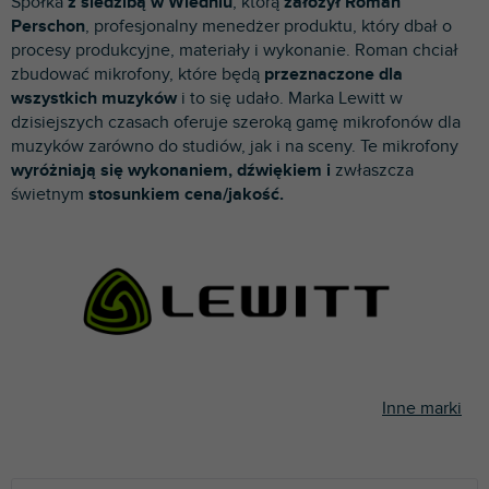
Spółka
z siedzibą w Wiedniu
, którą
założył Roman
p
Perschon
, profesjonalny menedżer produktu, który dbał o
r
procesy produkcyjne, materiały i wykonanie. Roman chciał
o
zbudować mikrofony, które będą
przeznaczone dla
d
wszystkich muzyków
i to się udało. Marka Lewitt w
u
dzisiejszych czasach oferuje szeroką gamę mikrofonów dla
k
muzyków zarówno do studiów, jak i na sceny. Te mikrofony
t
wyróżniają się wykonaniem, dźwiękiem i
zwłaszcza
ó
świetnym
stosunkiem cena/jakość.
w
Inne marki
S