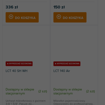
336 zł
150 zł
DO KOSZYKA
DO KOSZYKA
🔥 WYPRZEDAŻ SEZONOWA
🔥 WYPRZEDAŻ SEZONOWA
LCT 40 SH WH
LCT 140 Air
Dostępny w sklepie
Dostępny w sklepie
(
2 szt
)
(
2 szt
)
stacjonarnym
stacjonarnym
Uchwyt mikrofonowy z gwintem
Mikrofon pojemnościowy.
3/8 "i 5/8". Pasuje do
Odpowiedni do profesjonalnego