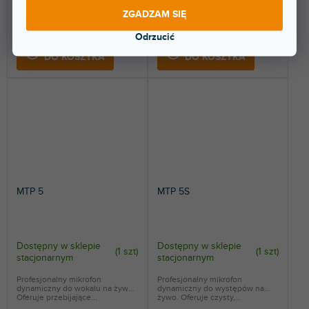
ZGADZAM SIĘ
4 038 zł
5 297 zł
Odrzucić
DO KOSZYKA
DO KOSZYKA
MTP 5
MTP 5S
Dostępny w sklepie
Dostępny w sklepie
(
1 szt
)
(
1 szt
)
stacjonarnym
stacjonarnym
Profesjonalny mikrofon
Profesjonalny mikrofon
dynamiczny do wokalu na żywo.
dynamiczny do występów na
Oferuje przebijające...
żywo. Oferuje czysty,...