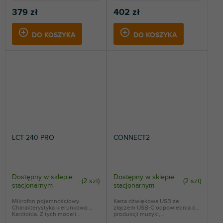
379 zł
402 zł
DO KOSZYKA
DO KOSZYKA
LCT 240 PRO
CONNECT2
Dostępny w sklepie
Dostępny w sklepie
(
2 szt
)
(
2 szt
)
stacjonarnym
stacjonarnym
Mikrofon pojemnościowy.
Karta dźwiękowa USB ze
Charakterystyka kierunkowa:
złączem USB-C odpowiednia do
Kardioida. Z tych modeli...
produkcji muzyki,...