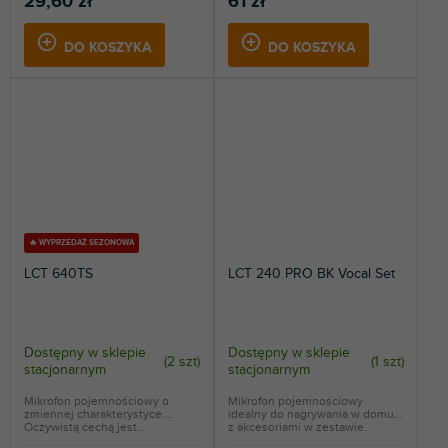
29,60 zł
61 zł
DO KOSZYKA
DO KOSZYKA
🔥 WYPRZEDAŻ SEZONOWA
LCT 640TS
LCT 240 PRO BK Vocal Set
Dostępny w sklepie
Dostępny w sklepie
(
2 szt
)
(
1 szt
)
stacjonarnym
stacjonarnym
Mikrofon pojemnościowy o
Mikrofon pojemnościowy
zmiennej charakterystyce.
idealny do nagrywania w domu,
Oczywistą cechą jest...
z akcesoriami w zestawie.