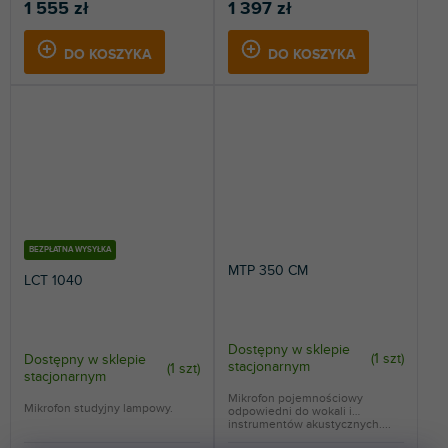
1 555 zł
1 397 zł
DO KOSZYKA
DO KOSZYKA
BEZPŁATNA WYSYŁKA
MTP 350 CM
LCT 1040
Dostępny w sklepie
(
1 szt
)
Dostępny w sklepie
stacjonarnym
(
1 szt
)
stacjonarnym
Mikrofon pojemnościowy
Mikrofon studyjny lampowy.
odpowiedni do wokali i
instrumentów akustycznych....