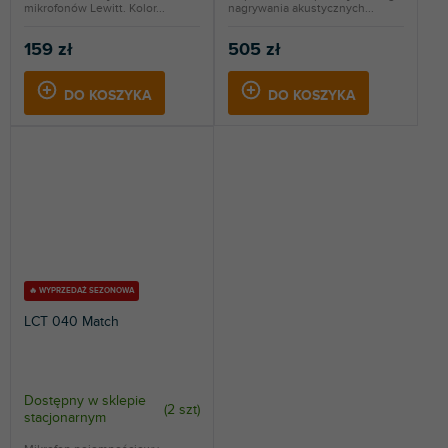
mikrofonów Lewitt. Kolor...
nagrywania akustycznych...
159 zł
505 zł
DO KOSZYKA
DO KOSZYKA
🔥 WYPRZEDAŻ SEZONOWA
LCT 040 Match
Dostępny w sklepie
(
2 szt
)
stacjonarnym