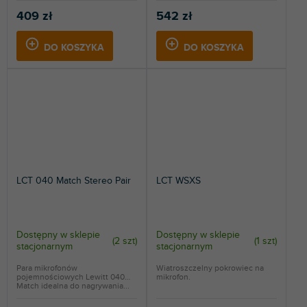
409 zł
542 zł
DO KOSZYKA
DO KOSZYKA
LCT 040 Match Stereo Pair
LCT WSXS
Dostępny w sklepie
Dostępny w sklepie
(
2 szt
)
(
1 szt
)
stacjonarnym
stacjonarnym
Para mikrofonów
Wiatroszczelny pokrowiec na
pojemnościowych Lewitt 040
mikrofon.
Match idealna do nagrywania...