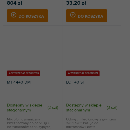
804 zł
33,20 zł
DO KOSZYKA
DO KOSZYKA
🔥 WYPRZEDAŻ SEZONOWA
🔥 WYPRZEDAŻ SEZONOWA
MTP 440 DM
LCT 40 SH
Dostępny w sklepie
Dostępny w sklepie
(
2 szt
)
(
3 szt
)
stacjonarnym
stacjonarnym
Mikrofon dynamiczny.
Uchwyt mikrofonowy z gwintem
Przeznaczony do perkusji i
3/8 "i 5/8". Pasuje do
instrumentów perkusyjnych,...
mikrofonów Lewitt.