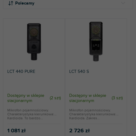
o
Polecamy
r
t
NAJTAŃSZE
o
NAJDROŻSZE
w
a
NAJCZĘŚCIEJ SPRZEDAWANE
n
i
ALFABETYCZNIE
e
p
r
LCT 440 PURE
LCT 540 S
o
d
u
k
Dostępny w sklepie
Dostępny w sklepie
(
2 szt
)
(
3 szt
)
stacjonarnym
stacjonarnym
t
ó
Mikrofon pojemnościowy.
Mikrofon pojemnościowy.
Charakterystyka kierunkowa:
Charakterystyka kierunkowa:
w
Kardioida. To bardzo...
Kardioida. Zakres...
1 081 zł
2 726 zł