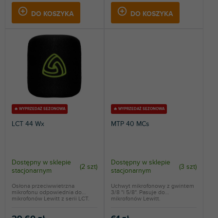
DO KOSZYKA
DO KOSZYKA
🔥 WYPRZEDAŻ SEZONOWA
🔥 WYPRZEDAŻ SEZONOWA
LCT 44 Wx
MTP 40 MCs
Dostępny w sklepie
Dostępny w sklepie
(
2 szt
)
(
3 szt
)
stacjonarnym
stacjonarnym
Osłona przeciwwietrzna
Uchwyt mikrofonowy z gwintem
mikrofonu odpowiednia do
3/8 "i 5/8". Pasuje do
mikrofonów Lewitt z serii LCT.
mikrofonów Lewitt.