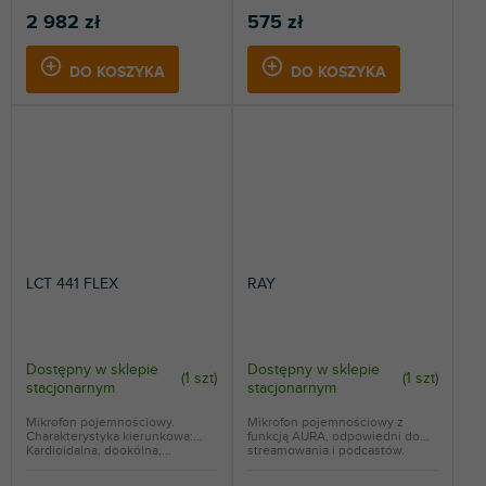
2 982 zł
575 zł
DO KOSZYKA
DO KOSZYKA
LCT 441 FLEX
RAY
Dostępny w sklepie
Dostępny w sklepie
(
1 szt
)
(
1 szt
)
stacjonarnym
stacjonarnym
Mikrofon pojemnościowy.
Mikrofon pojemnościowy z
Charakterystyka kierunkowa:
funkcją AURA, odpowiedni do
Kardioidalna, dookólna,...
streamowania i podcastów.