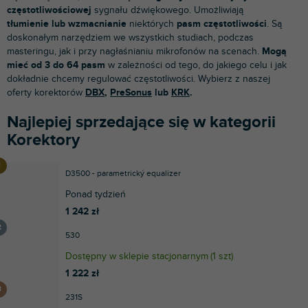
częstotliwościowej
sygnału dźwiękowego. Umożliwiają
tłumienie lub wzmacnianie
niektórych
pasm częstotliwości
. Są
doskonałym narzędziem we wszystkich studiach, podczas
masteringu, jak i przy nagłaśnianiu mikrofonów na scenach.
Mogą
mieć od 3 do 64 pasm
w zależności od tego, do jakiego celu i jak
dokładnie chcemy regulować częstotliwości. Wybierz z naszej
oferty korektorów
DBX
,
PreSonus
lub
KRK
.
Najlepiej sprzedające się w kategorii
Korektory
D3500 - parametrický equalizer
Ponad tydzień
1 242 zł
530
Dostępny w sklepie stacjonarnym
(
1 szt
)
1 222 zł
231S