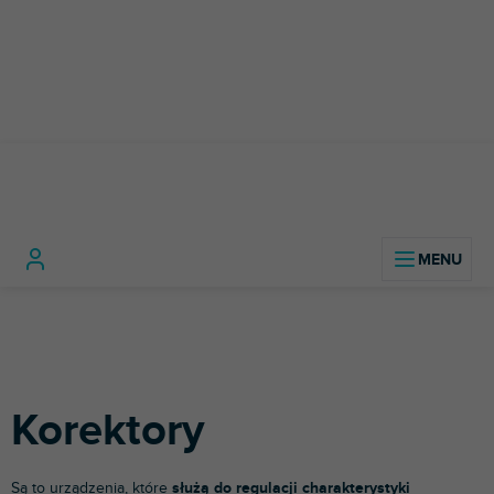
Przejść
do
treści
Technologia
Sprzęt
Korektor
Home
dźwięku
audio
Korektory
Są to urządzenia, które
służą do regulacji charakterystyki