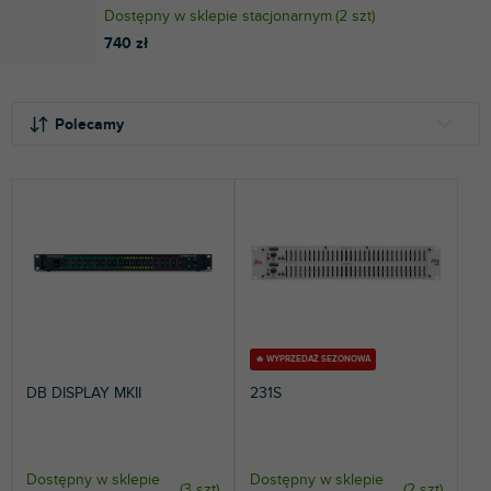
Dostępny w sklepie stacjonarnym
(
2 szt
)
740 zł
S
L
o
i
Polecamy
r
s
t
t
NAJTAŃSZE
o
a
NAJDROŻSZE
w
p
a
r
NAJCZĘŚCIEJ SPRZEDAWANE
n
o
i
d
ALFABETYCZNIE
e
u
p
k
r
t
🔥 WYPRZEDAŻ SEZONOWA
o
ó
DB DISPLAY MKII
231S
d
w
u
k
t
Dostępny w sklepie
Dostępny w sklepie
(
3 szt
)
(
2 szt
)