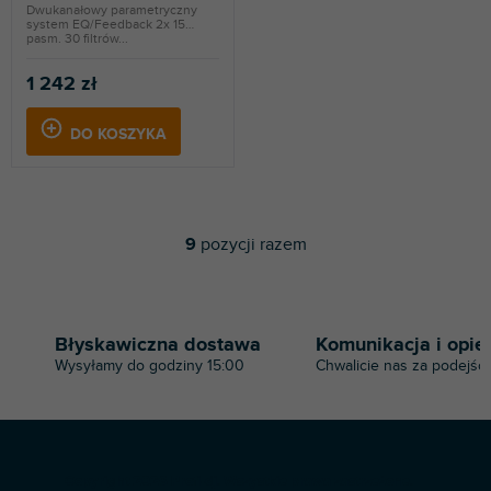
Dwukanałowy parametryczny
system EQ/Feedback 2x 15
pasm. 30 filtrów...
1 242 zł
DO KOSZYKA
9
pozycji razem
K
o
n
t
r
Błyskawiczna dostawa
Komunikacja i opie
o
Wysyłamy do godziny 15:00
Chwalicie nas za podejści
l
k
i
l
i
S
s
Copyright 2026
Profi-dj
. Wszystkie prawa zastrzeżone.