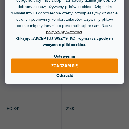
niezbędne. Aby nasz sklep internetowy działał jak dobrze
Dostępny w sklepie
Dostępny w sklepie
(
1 szt
)
(
1 szt
)
dobrany zestaw, używamy plików cookies. Dzięki nim
stacjonarnym
stacjonarnym
wyświetlimy Ci odpowiednie oferty, przyspieszymy działanie
Profesjonalny, jednokanałowy,
Trzypasmowy parametryczny
strony i poprawimy komfort zakupów. Używamy plików
31-pasmowy korektor graficzny.
equalizer, format API500. Moduł
Zakres pasma:...
do systemu rack...
cookie między innymi do personalizacji reklam. Nasza
polityka prywatności
.
668 zł
1 222 zł
Klikając „AKCEPTUJ WSZYSTKO” wyrażasz zgodę na
wszystkie pliki cookies.
DO KOSZYKA
DO KOSZYKA
Ustawienia
ZGADZAM SIĘ
Odrzucić
EQ 341
215S