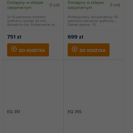
Dostępny w sklepie
Dostępny w sklepie
(
1 szt
)
(
1 szt
)
stacjonarnym
stacjonarnym
2x 15-pasmowy korektor
Profesjonalny, dwukanałowy, 15-
graficzny. Suwaki 20 mm.
pasmowy equalizer graficzny.
Wskaźnik clip. Podłączenie za...
Zakres pasma: -12...
751 zł
699 zł
DO KOSZYKA
DO KOSZYKA
EQ 351
EQ 355