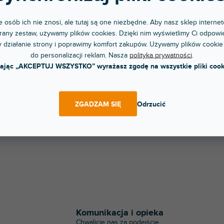
24P
 osób ich nie znosi, ale tutaj są one niezbędne. Aby nasz sklep internet
any zestaw, używamy plików cookies. Dzięki nim wyświetlimy Ci odpowie
 działanie strony i poprawimy komfort zakupów. Używamy plików cookie
 tydzień
do personalizacji reklam. Nasza
polityka prywatności
.
light case, wykonany z 7 mm sklejki
kając „AKCEPTUJ WSZYSTKO” wyrażasz zgodę na wszystkie pliki cook
wej.
5 zł
DO KOSZYKA
ZGADZAM SIĘ
Odrzucić
K
o
n
t
Komunikacja i opieka
r
Chwalicie nas za podejście
o