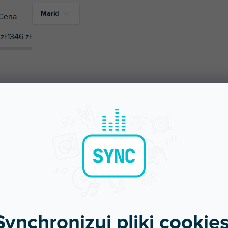
Marki
Cena
zł
1346
zł
1
Bespeco
AMY
NAJTAŃSZE
NAJDROŻSZE
NAJCZĘŚCIEJ SPRZEDAWANE
Synchronizuj pliki cookies