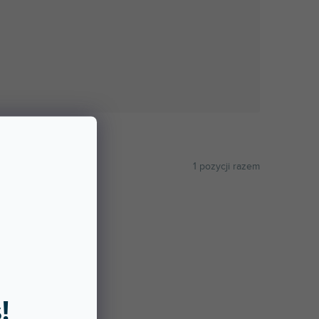
1
pozycji razem
ALFABETYCZNIE
!