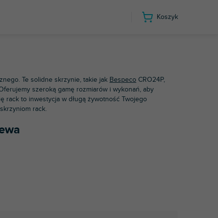
Koszyk
ego. Te solidne skrzynie, takie jak
Bespeco
CRO24P,
 Oferujemy szeroką gamę rozmiarów i wykonań, aby
ię rack to inwestycja w długą żywotność Twojego
skrzyniom rack.
Mewa