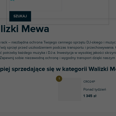
chnologia dźwięku
Obudowy i szafy rack
Walizki Mewa
SZUKAJ
lizki Mewa
 rack – niezbędna ochrona Twojego cennego sprzętu DJ-skiego i muzyczn
Twój sprzęt przed uszkodzeniem podczas transportu i przechowywania.
ć potrzeby każdego muzyka i DJ-a. Inwestycja w wysokiej jakości skrzyn
 Zapewnij sobie niezawodną ochronę i wygodny transport dzięki naszym 
piej sprzedające się w kategorii Walizki 
CRO24P
Ponad tydzień
1 345 zł