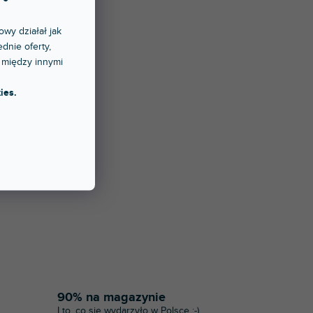
owy działał jak
dnie oferty,
 między innymi
ies.
90% na magazynie
I to, co się wydarzyło w Polsce :-)