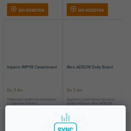
DO KOSZYKA
DO KOSZYKA
Imperio IMP118 Casterboard
Akro ADB218 Dolly Board
Do 3 dni
Do 3 dni
Odłączana platforma na kółkach
Zapewnij sobie łatwy transport
z czterema kółkami,
dzięki wózkowi Akro ADB218
odpowiednia do subwoofera...
Dolly Board, który...
932 zł
2 336 zł