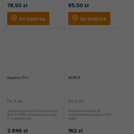
78,50 zł
85,50 zł
DO KOSZYKA
DO KOSZYKA
Imperio Pro
AVAC4
Do 3 dni
Do 3 dni
Aktywny głośnik liniowy o mocy
Dodatkowe kółka do
440 W RMS, wyposażony w dwa
subwooferów Avante A15S i
5" przetworniki...
A18S.
2 846 zł
162 zł