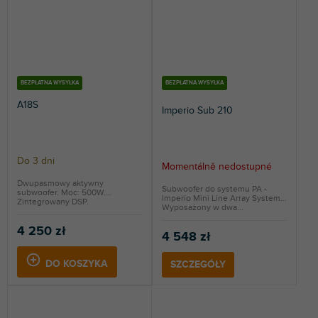
BEZPŁATNA WYSYŁKA
BEZPŁATNA WYSYŁKA
A18S
Imperio Sub 210
Do 3 dni
Momentálně nedostupné
Dwupasmowy aktywny
Subwoofer do systemu PA -
subwoofer. Moc: 500W.
Imperio Mini Line Array System.
Zintegrowany DSP.
Wyposażony w dwa...
4 250 zł
4 548 zł
DO KOSZYKA
SZCZEGÓŁY