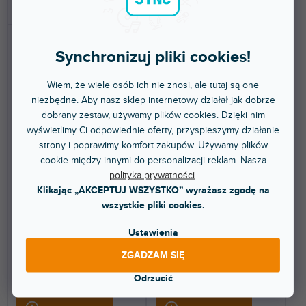
DO KOSZYKA
DO KOSZYKA
Synchronizuj pliki cookies!
Wiem, że wiele osób ich nie znosi, ale tutaj są one
niezbędne. Aby nasz sklep internetowy działał jak dobrze
dobrany zestaw, używamy plików cookies. Dzięki nim
wyświetlimy Ci odpowiednie oferty, przyspieszymy działanie
BEZPŁATNA WYSYŁKA
strony i poprawimy komfort zakupów. Używamy plików
Akro ATC328 Cart
Akro ASB218 Stabilizator do
cookie między innymi do personalizacji reklam. Nasza
ATS218
polityka prywatności
.
Klikając „AKCEPTUJ WSZYSTKO” wyrażasz zgodę na
wszystkie pliki cookies.
Do 3 dni
Do 3 dni
Ustawienia
Wózek transportowy Avante
Zestaw dwóch drążków
Akro ATC328 do bezpiecznego
stabilizujących Akro ASB218 do
transportu do 5 modułów...
subwoofera Avante ATS218....
ZGADZAM SIĘ
Odrzucić
3 825 zł
1 059 zł