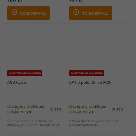
120 zł
101 zł
DO KOSZYKA
DO KOSZYKA
🔥 WYPRZEDAŻ SEZONOWA
🔥 WYPRZEDAŻ SEZONOWA
AS8 Cover
SAT-3 pole 35mm M20
Dostępny w sklepie
Dostępny w sklepie
(
2 szt
)
(
4 szt
)
stacjonarnym
stacjonarnym
Pokrowiec transportowy na
Sztyca dystansowa do montażu
aktywny subwoofer Avante AS8.
na subwooferach.