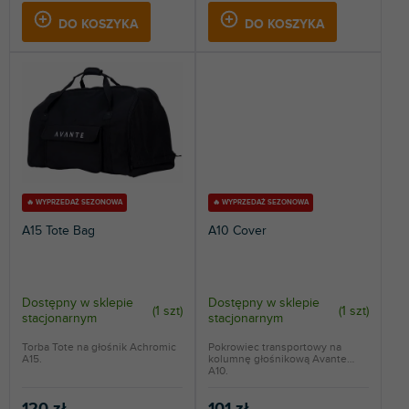
DO KOSZYKA
DO KOSZYKA
🔥 WYPRZEDAŻ SEZONOWA
🔥 WYPRZEDAŻ SEZONOWA
A15 Tote Bag
A10 Cover
Dostępny w sklepie
Dostępny w sklepie
(
1 szt
)
(
1 szt
)
stacjonarnym
stacjonarnym
Torba Tote na głośnik Achromic
Pokrowiec transportowy na
A15.
kolumnę głośnikową Avante
A10.