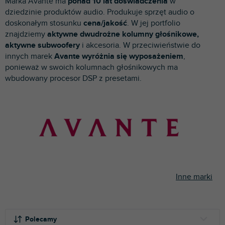
Marka Avante ma
ponad 10 lat doświadczenia
w
p
dziedzinie produktów audio. Produkuje sprzęt audio o
r
doskonałym stosunku
cena/jakość
. W jej portfolio
o
znajdziemy
aktywne dwudrożne kolumny głośnikowe,
d
aktywne subwoofery
i akcesoria. W przeciwieństwie do
u
innych marek
Avante wyróżnia się wyposażeniem
,
k
ponieważ w swoich kolumnach głośnikowych ma
t
wbudowany procesor DSP z presetami.
ó
w
Inne marki
S
o
Polecamy