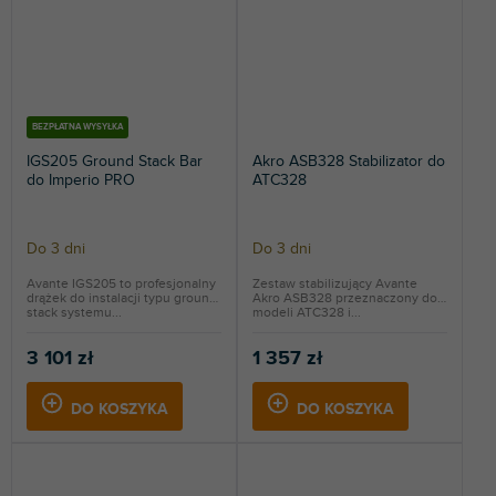
BEZPŁATNA WYSYŁKA
IGS205 Ground Stack Bar
Akro ASB328 Stabilizator do
do Imperio PRO
ATC328
Do 3 dni
Do 3 dni
Avante IGS205 to profesjonalny
Zestaw stabilizujący Avante
drążek do instalacji typu ground
Akro ASB328 przeznaczony do
stack systemu...
modeli ATC328 i...
3 101 zł
1 357 zł
DO KOSZYKA
DO KOSZYKA