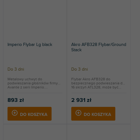
Imperio Flybar Lg black
Akro AFB328 Flybar/Ground
Stack
Do 3 dni
Do 3 dni
Metalowy uchwyt do
Flybar Akro AFB328 do
podwieszania głośników firmy
bezpiecznego podwieszania do
Avante z serii Imperio....
16 skrzyń ATL328, może być...
893 zł
2 931 zł
DO KOSZYKA
DO KOSZYKA