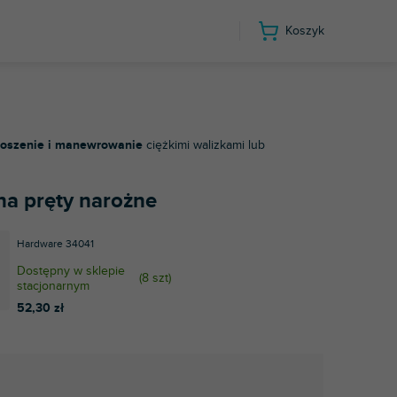
Koszyk
noszenie i manewrowanie
ciężkimi walizkami lub
 na pręty narożne
Hardware 34041
Dostępny w sklepie
(
8 szt
)
stacjonarnym
52,30 zł