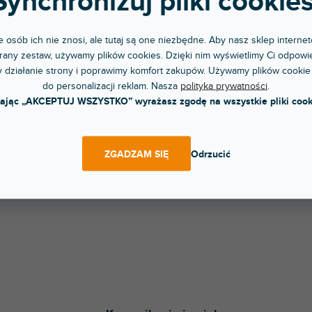
Synchronizuj pliki cookies
RABAT
YPRZEDAŻ SEZONOWA
 osób ich nie znosi, ale tutaj są one niezbędne. Aby nasz sklep internet
ware 34041
Hardware 34041 BLK
any zestaw, używamy plików cookies. Dzięki nim wyświetlimy Ci odpowie
 działanie strony i poprawimy komfort zakupów. Używamy plików cookie
pny w sklepie
do personalizacji reklam. Nasza
polityka prywatności
.
Do 5 dni
(
8 szt
)
jonarnym
kając „AKCEPTUJ WSZYSTKO” wyrażasz zgodę na wszystkie pliki cook
Wytrzymały uchwyt ułatwiający
t krawędzi pola.
przenoszenie ciężkich kufrów lotniczy
Mocuje...
30 zł
119 zł
ZGADZAM SIĘ
Odrzucić
DO KOSZYKA
DO KOSZYKA
K
o
n
t