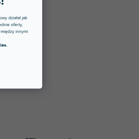
!
owy działał jak
dnie oferty,
 między innymi
ies.
ch.