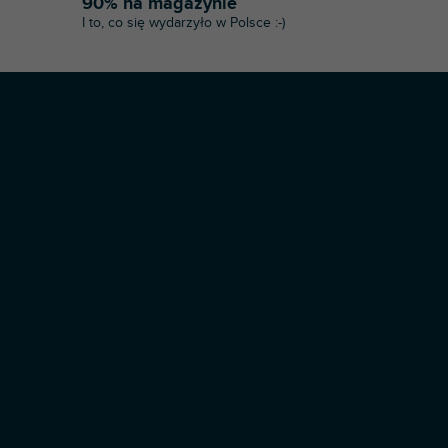
90% na magazynie
I to, co się wydarzyło w Polsce :-)
Opracował Shoptet Premium