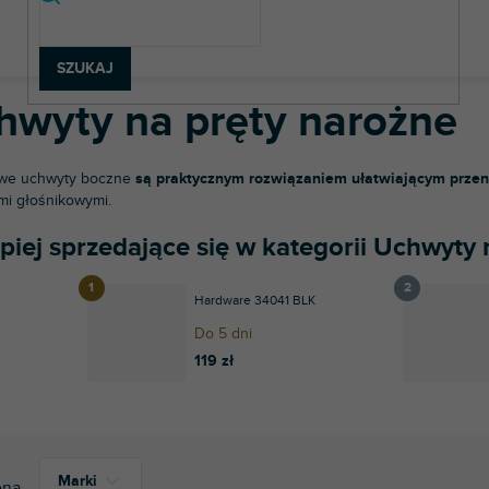
teriał budowlany
Uchwyty
Uchwyty na pręty narożne
SZUKAJ
hwyty na pręty narożne
we uchwyty boczne
są praktycznym rozwiązaniem ułatwiającym prze
i głośnikowymi.
piej sprzedające się w kategorii Uchwyty
Hardware 34041 BLK
Do 5 dni
119 zł
Marki
ena