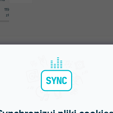
119
zł
2
Adam Hall
AMY
NAJTAŃSZE
NAJDROŻSZE
NAJCZĘŚCIEJ SPRZEDAWANE