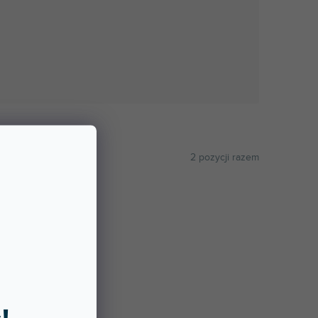
2
pozycji razem
ALFABETYCZNIE