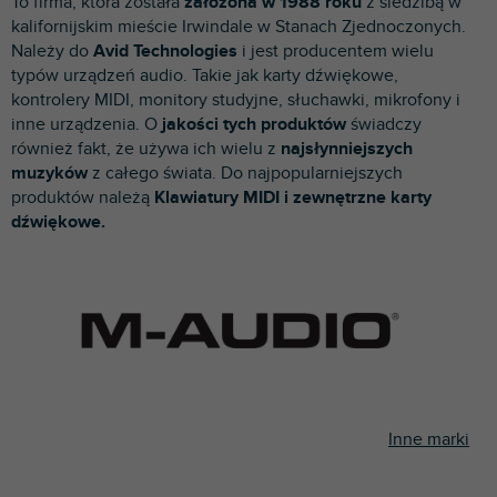
To firma, która została
założona w 1988 roku
z siedzibą w
p
kalifornijskim mieście Irwindale w Stanach Zjednoczonych.
r
Należy do
Avid Technologies
i jest producentem wielu
o
typów urządzeń audio. Takie jak karty dźwiękowe,
d
kontrolery MIDI, monitory studyjne, słuchawki, mikrofony i
u
inne urządzenia. O
jakości tych produktów
świadczy
k
również fakt, że używa ich wielu z
najsłynniejszych
t
muzyków
z całego świata. Do najpopularniejszych
ó
produktów należą
Klawiatury MIDI i zewnętrzne karty
w
dźwiękowe.
Inne marki