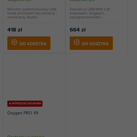
Mikrofon pojemnościowy USB
Klawiatury USB/MIDI z 61
może pochwalić się potrójną
klawiszami, bogatym
membraną. Wybór...
oprogramowaniem i
darmowymi...
418 zł
664 zł
DO KOSZYKA
DO KOSZYKA
🔥 WYPRZEDAŻ SEZONOWA
Oxygen PRO 49