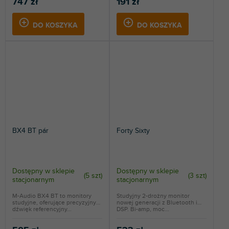
747 zł
191 zł
DO KOSZYKA
DO KOSZYKA
BX4 BT pár
Forty Sixty
Dostępny w sklepie
Dostępny w sklepie
(
5 szt
)
(
3 szt
)
stacjonarnym
stacjonarnym
M-Audio BX4 BT to monitory
Studyjny 2-drożny monitor
studyjne, oferujące precyzyjny
nowej generacji z Bluetooth i
dźwięk referencyjny...
DSP. Bi-amp, moc...