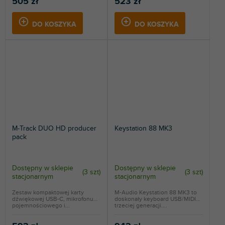
505 zł
523 zł
DO KOSZYKA
DO KOSZYKA
M-Track DUO HD producer
Keystation 88 MK3
pack
Dostępny w sklepie
Dostępny w sklepie
(
3 szt
)
(
3 szt
)
stacjonarnym
stacjonarnym
Zestaw kompaktowej karty
M-Audio Keystation 88 MK3 to
dźwiękowej USB-C, mikrofonu
doskonały keyboard USB/MIDI
pojemnościowego i...
trzeciej generacji....