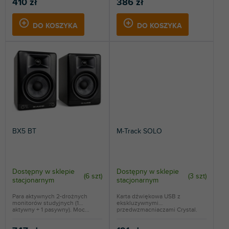
410 zł
386 zł
DO KOSZYKA
DO KOSZYKA
BX5 BT
M-Track SOLO
Dostępny w sklepie
Dostępny w sklepie
(
6 szt
)
(
3 szt
)
stacjonarnym
stacjonarnym
Para aktywnych 2-drożnych
Karta dźwiękowa USB z
monitorów studyjnych (1
ekskluzywnymi
aktywny + 1 pasywny). Moc...
przedwzmacniaczami Crystal.
Zasilanie...