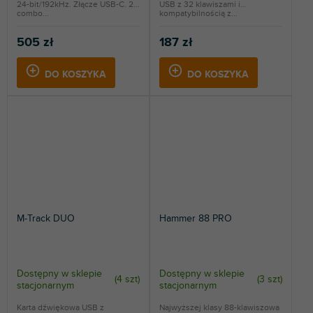
24-bit/192kHz. Złącze USB-C. 2x
USB z 32 klawiszami i
combo...
kompatybilnością z...
505 zł
187 zł
DO KOSZYKA
DO KOSZYKA
M-Track DUO
Hammer 88 PRO
Dostępny w sklepie
Dostępny w sklepie
(
4 szt
)
(
3 szt
)
stacjonarnym
stacjonarnym
Karta dźwiękowa USB z
Najwyższej klasy 88-klawiszowa