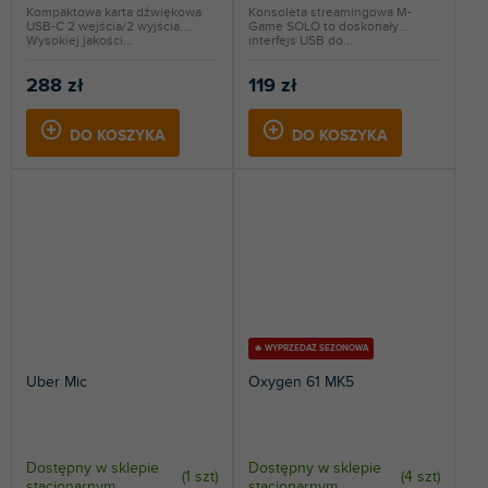
Kompaktowa karta dźwiękowa
Konsoleta streamingowa M-
USB-C 2 wejścia/2 wyjścia.
Game SOLO to doskonały
Wysokiej jakości...
interfejs USB do...
288 zł
119 zł
DO KOSZYKA
DO KOSZYKA
🔥 WYPRZEDAŻ SEZONOWA
Uber Mic
Oxygen 61 MK5
Dostępny w sklepie
Dostępny w sklepie
(
1 szt
)
(
4 szt
)
stacjonarnym
stacjonarnym