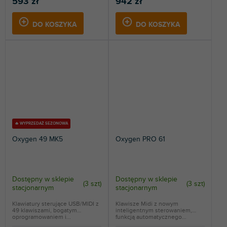
593 zł
942 zł
DO KOSZYKA
DO KOSZYKA
🔥 WYPRZEDAŻ SEZONOWA
Oxygen 49 MK5
Oxygen PRO 61
Dostępny w sklepie
Dostępny w sklepie
(
3 szt
)
(
3 szt
)
stacjonarnym
stacjonarnym
Klawiatury sterujące USB/MIDI z
Klawisze Midi z nowym
49 klawiszami, bogatym
inteligentnym sterowaniem,
oprogramowaniem i...
funkcją automatycznego...