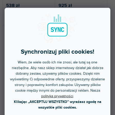
538 zł
925 zł
DO KOSZYKA
DO KOSZYKA
Synchronizuj pliki cookies!
Wiem, że wiele osób ich nie znosi, ale tutaj są one
niezbędne. Aby nasz sklep internetowy działał jak dobrze
🔥 WYPRZEDAŻ SEZONOWA
dobrany zestaw, używamy plików cookies. Dzięki nim
Oxygen PRO Mini
SP-2
wyświetlimy Ci odpowiednie oferty, przyspieszymy działanie
strony i poprawimy komfort zakupów. Używamy plików
cookie między innymi do personalizacji reklam. Nasza
Dostępny w sklepie
Dostępny w sklepie
polityka prywatności
.
(
2 szt
)
(
3 szt
)
stacjonarnym
stacjonarnym
Klikając „AKCEPTUJ WSZYSTKO” wyrażasz zgodę na
wszystkie pliki cookies.
Klawiatura USB MIDI. Liczba
Uniwersalny pedał sustain.
klawiszy: 32. Typ klawiatury:
Odpowiedni do klawiatur MIDI
półważona.
M-Audio. Wygląd...