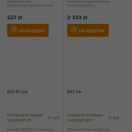
ekskluzywnymi
klawiatura z mechanizmem
przedwzmacniaczami Crystal.
młoteczkowym z...
Zasilanie...
227 zł
2 333 zł
DO KOSZYKA
DO KOSZYKA
BX3 BT pár
BX3 Pár
Dostępny w sklepie
Dostępny w sklepie
(
4 szt
)
(
3 szt
)
stacjonarnym
stacjonarnym
M-Audio BX3 BT to monitory
Para monitorów studyjnych.