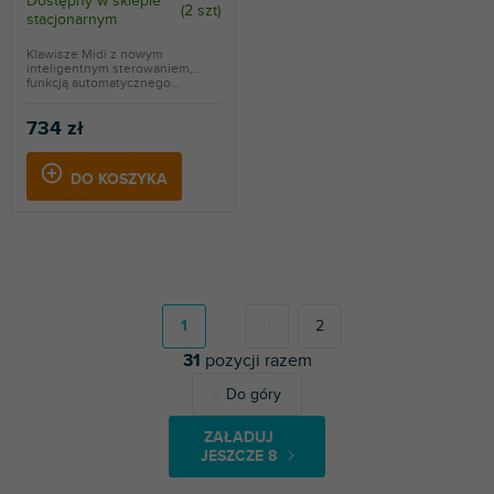
Dostępny w sklepie
(
2 szt
)
stacjonarnym
Klawisze Midi z nowym
inteligentnym sterowaniem,
funkcją automatycznego...
734 zł
DO KOSZYKA
P
a
g
1
2
i
31
pozycji razem
n
a
K
Do góry
c
o
j
n
a
ZAŁADUJ
t
JESZCZE 8
r
o