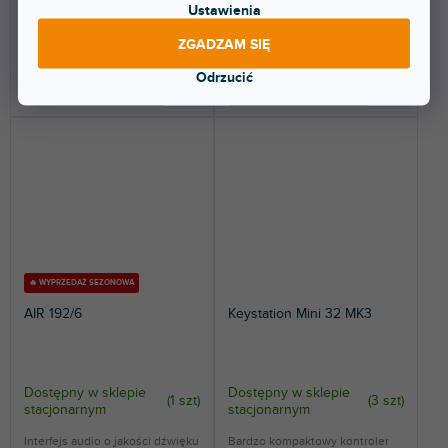
Ustawienia
350 zł
76,10 zł
ZGADZAM SIĘ
Odrzucić
DO KOSZYKA
DO KOSZYKA
🔥 WYPRZEDAŻ SEZONOWA
AIR 192/6
Keystation Mini 32 MK3
Dostępny w sklepie
Dostępny w sklepie
(
1 szt
)
(
3 szt
)
stacjonarnym
stacjonarnym
Interfejs audio o jakości dźwięku
Bardzo kompaktowy kontroler