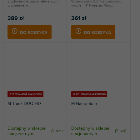
studyjne oferujące referencyjne
Wbudowany 3,5" karbonowy
brzmienie w...
woofer i 1" tweeter. Moc...
389 zł
361 zł
DO KOSZYKA
DO KOSZYKA
🔥 WYPRZEDAŻ SEZONOWA
🔥 WYPRZEDAŻ SEZONOWA
M-Track DUO HD
M-Game Solo
Dostępny w sklepie
Dostępny w sklepie
(
2 szt
)
(
2 szt
)
stacjonarnym
stacjonarnym