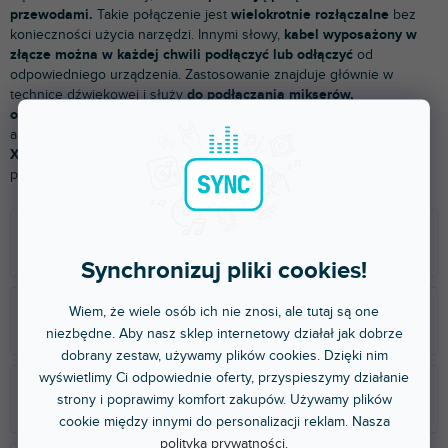
przewodami.
Takie połączenie jest
wielokrotnie rozłączalne
bez
konieczności użycia narzędzi. Innymi słowy,
kabel wyposażony w
złącze można w każdej chwili podłączyć lub odłączyć
od
odpowiedniego urządzenia. Zastosowanie znajduje głównie w
technice dźwiękowej i służy
do podłączania mikserów,
odtwarzaczy, zestawów głośnikowych
i wszelkiego sprzętu
audio. Najczęściej używanymi typami są złącza typu
cinch, jack,
XLR i speakOn.
Wybierz z naszej szerokiej oferty od
producentów
Neutrik
lub
Adam Hall
.
Złącza RCA
Złącza jack
Synchronizuj pliki cookies!
Wiem, że wiele osób ich nie znosi, ale tutaj są one
Złącza XLR
Złącza SpeakOn
niezbędne. Aby nasz sklep internetowy działał jak dobrze
dobrany zestaw, używamy plików cookies. Dzięki nim
wyświetlimy Ci odpowiednie oferty, przyspieszymy działanie
strony i poprawimy komfort zakupów. Używamy plików
Złącza PowerCon
Złącza EtherCon
cookie między innymi do personalizacji reklam. Nasza
polityka prywatności
.