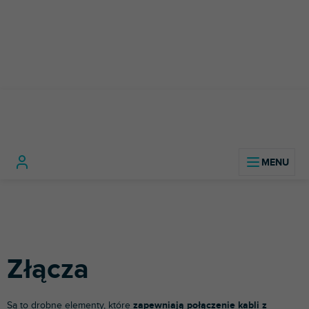
Przejść
do
treści
Instrumenty
Kable, złącza i
Złącz
Home
muzyczne
adaptery
Złącza
Są to drobne elementy, które
zapewniają połączenie kabli z