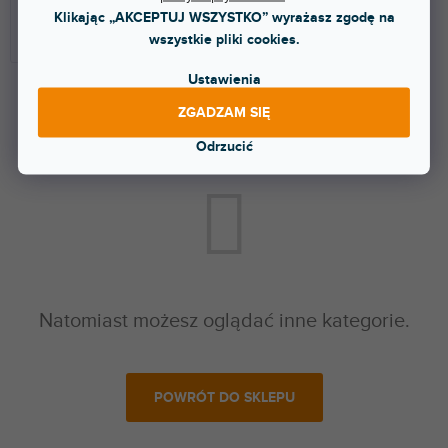
Klikając „AKCEPTUJ WSZYSTKO” wyrażasz zgodę na
Złącza USB
wszystkie pliki cookies.
Ustawienia
ZGADZAM SIĘ
Produkty dopiero przygotowujemy.
Odrzucić
Natomiast możesz oglądać inne kategorie.
POWRÓT DO SKLEPU