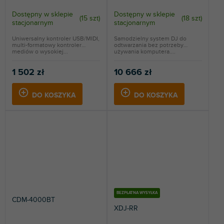
Dostępny w sklepie
Dostępny w sklepie
(
15 szt
)
(
18 szt
)
stacjonarnym
stacjonarnym
Uniwersalny kontroler USB/MIDI,
Samodzielny system DJ do
multi-formatowy kontroler
odtwarzania bez potrzeby
mediów o wysokiej...
używania komputera....
1 502 zł
10 666 zł
DO KOSZYKA
DO KOSZYKA
BEZPŁATNA WYSYŁKA
CDM-4000BT
XDJ-RR