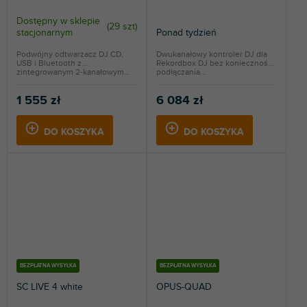
Dostępny w sklepie
(
29 szt
)
stacjonarnym
Ponad tydzień
Podwójny odtwarzacz DJ CD,
Dwukanałowy kontroler DJ dla
USB i Bluetooth z
Rekordbox DJ bez konieczności
zintegrowanym 2-kanałowym...
podłączania...
1 555 zł
6 084 zł
DO KOSZYKA
DO KOSZYKA
BEZPŁATNA WYSYŁKA
BEZPŁATNA WYSYŁKA
SC LIVE 4 white
OPUS-QUAD