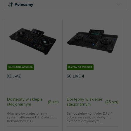
o
i
Polecamy
r
s
t
t
NAJTAŃSZE
o
a
NAJDROŻSZE
w
p
a
r
NAJCZĘŚCIEJ SPRZEDAWANE
n
o
i
d
ALFABETYCZNIE
e
u
p
k
r
t
BEZPŁATNA WYSYŁKA
BEZPŁATNA WYSYŁKA
o
ó
XDJ-AZ
SC LIVE 4
d
w
u
k
t
Dostępny w sklepie
Dostępny w sklepie
(
6 szt
)
(
25 szt
)
stacjonarnym
stacjonarnym
ó
w
4-kanałowy profesjonalny
Samodzielny kontroler DJ z 4
system all-in-one DJ. Z obsługą
odtwarzaczami, 7-calowym
Rekordobox DJ i...
ekranem dotykowym,...