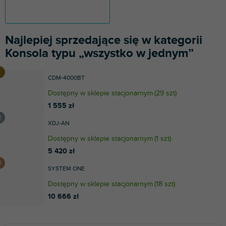
Najlepiej sprzedające się w kategorii
Konsola typu „wszystko w jednym”
CDM-4000BT
Dostępny w sklepie stacjonarnym
(
29 szt
)
1 555 zł
XDJ-AN
Dostępny w sklepie stacjonarnym
(
1 szt
)
5 420 zł
SYSTEM ONE
Dostępny w sklepie stacjonarnym
(
18 szt
)
10 666 zł
S
L