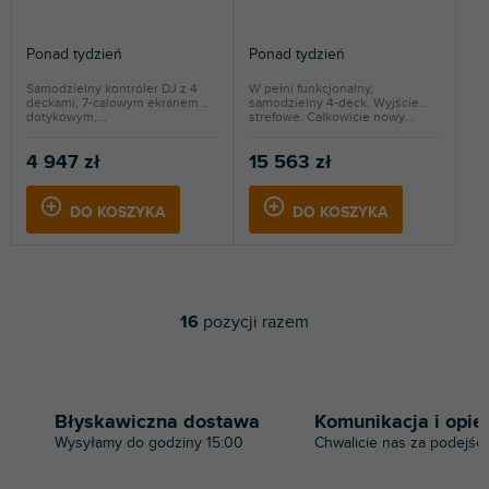
Ponad tydzień
Ponad tydzień
Samodzielny kontroler DJ z 4
W pełni funkcjonalny,
deckami, 7-calowym ekranem
samodzielny 4-deck. Wyjście
dotykowym,...
strefowe. Całkowicie nowy...
4 947 zł
15 563 zł
DO KOSZYKA
DO KOSZYKA
16
pozycji razem
K
o
n
t
r
Błyskawiczna dostawa
Komunikacja i opie
o
Wysyłamy do godziny 15:00
Chwalicie nas za podejści
l
k