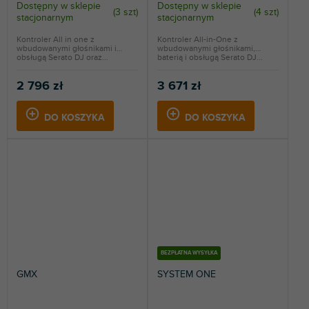
Dostępny w sklepie
Dostępny w sklepie
(
3 szt
)
(
4 szt
)
stacjonarnym
stacjonarnym
Kontroler All in one z
Kontroler All-in-One z
wbudowanymi głośnikami i
wbudowanymi głośnikami,
obsługą Serato DJ oraz...
baterią i obsługą Serato DJ...
2 796 zł
3 671 zł
DO KOSZYKA
DO KOSZYKA
BEZPŁATNA WYSYŁKA
GMX
SYSTEM ONE