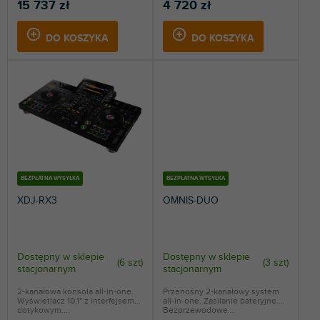
15 737 zł
4 720 zł
DO KOSZYKA
DO KOSZYKA
BEZPŁATNA WYSYŁKA
BEZPŁATNA WYSYŁKA
XDJ-RX3
OMNIS-DUO
Dostępny w sklepie
Dostępny w sklepie
(
6 szt
)
(
3 szt
)
stacjonarnym
stacjonarnym
2-kanałowa konsola all-in-one.
Przenośny 2-kanałowy system
Wyświetlacz 10,1" z interfejsem
all-in-one. Zasilanie bateryjne.
dotykowym....
Bezprzewodowe...