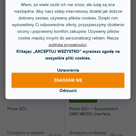
one.
samodzielnego kontrolera DJ
Wiem, że wiele osób ich nie znosi, ale tutaj są one
Denon DJ SC LIVE 4 i
niezbędne. Aby nasz sklep internetowy działał jak dobrze
interfejsu...
dobrany zestaw, używamy plików cookies. Dzięki nim
5 420 zł
4 928 zł
wyświetlimy Ci odpowiednie oferty, przyspieszymy działanie
strony i poprawimy komfort zakupów. Używamy plików
DO KOSZYKA
DO KOSZYKA
cookie między innymi do personalizacji reklam. Nasza
polityka prywatności
.
Klikając „AKCEPTUJ WSZYSTKO” wyrażasz zgodę na
wszystkie pliki cookies.
Ustawienia
ZGADZAM SIĘ
Odrzucić
BEZPŁATNA WYSYŁKA
KORZYSTNY ZESTAW
BEZPŁATNA WYSYŁKA
Prime GO+
Prime GO+ + Soundswitch
DMX MICRO interface
ZDARMA
Dostępny w sklepie
Dostępny w sklepie
(
17 szt
)
(
15 szt
)