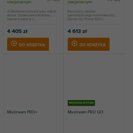
stacjonarnym
stacjonarnym
2-deckowa konsola typu stand-
Korzystny zestaw
alone. Działa samodzielnie i
samodzielnego kontrolera DJ
zawiera baterię o...
Denon DJ Prime GO+ i
interfejsu...
4 405 zł
4 613 zł
DO KOSZYKA
DO KOSZYKA
BEZPŁATNA WYSYŁKA
Mixstream PRO+
Mixstream PRO GO