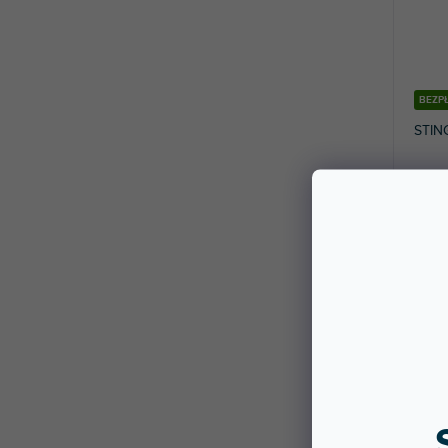
BEZP
STIN
Dostę
stac
Aktyw
PA. Ci
3 4