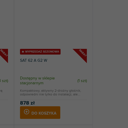
RABAT
RABAT
🔥 WYPRZEDAŻ SEZONOWA
SAT 62 A G2 W
Dostępny w sklepie
3 szt
)
(
1 szt
)
stacjonarnym
wą
Kompaktowy, aktywny 2-drożny głośnik,
odpowiedni nie tylko do instalacji, ale...
878 zł
DO KOSZYKA