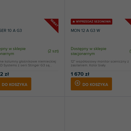
RABAT
🔥 WYPRZEDAŻ SEZONOWA
GER 10 A G3
MON 12 A G3 W
pny w sklepie
Dostępny w sklepie
(
2 szt
)
(
jonarnym
stacjonarnym
ne kolumny głośnikowe niemieckiej
12" współosiowy monitor sceniczny z
LD Systems z serii Stinger G3 są...
zasilaniem. Kolor biały.
2 zł
1 670 zł
DO KOSZYKA
DO KOSZYKA