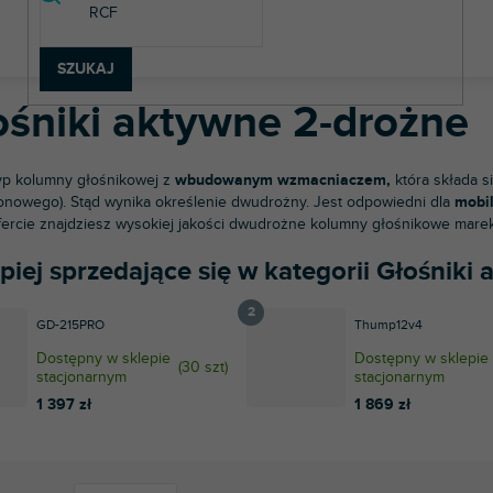
chnologia dźwięku
Głośniki aktywne
Głośniki aktywne 2-drożne
SZUKAJ
ośniki aktywne 2-drożne
typ kolumny głośnikowej z
wbudowanym wzmacniaczem,
która składa s
nowego). Stąd wynika określenie dwudrożny. Jest odpowiedni dla
mobil
fercie znajdziesz wysokiej jakości dwudrożne kolumny głośnikowe mare
piej sprzedające się w kategorii Głośniki
GD-215PRO
Thump12v4
Dostępny w sklepie
Dostępny w sklepie
(
30 szt
)
stacjonarnym
stacjonarnym
1 397 zł
1 869 zł