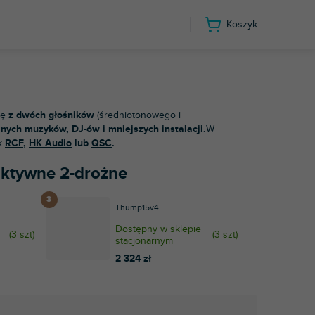
Koszyk
ię
z dwóch głośników
(średniotonowego i
nych muzyków, DJ-ów i mniejszych instalacji.
W
k
RCF
,
HK Audio
lub
QSC
.
 aktywne 2-drożne
Thump15v4
Dostępny w sklepie
(
3 szt
)
(
3 szt
)
stacjonarnym
2 324 zł