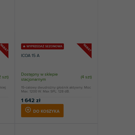
RABAT
RABAT
🔥 WYPRZEDAŻ SEZONOWA
ICOA 15 A
Dostępny w sklepie
2 szt
)
(
4 szt
)
stacjonarnym
kiej
15-calowy dwudrożny głośnik aktywny. Moc
Max: 1200 W. Max SPL: 128 dB.
1 642 zł
DO KOSZYKA