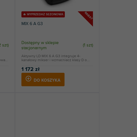
RABAT
🔥 WYPRZEDAŻ SEZONOWA
MIX 6 A G3
Dostępny w sklepie
2 szt
)
(
1 szt
)
stacjonarnym
Aktywny LD MIX 6 A G3 integruje 4-
wa),
kanałowy mikser i wzmacniacz klasy D o...
1 172 zł
DO KOSZYKA