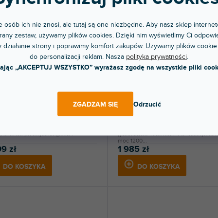
 osób ich nie znosi, ale tutaj są one niezbędne. Aby nasz sklep internet
any zestaw, używamy plików cookies. Dzięki nim wyświetlimy Ci odpowie
 działanie strony i poprawimy komfort zakupów. Używamy plików cookie
do personalizacji reklam. Nasza
polityka prywatności
.
RABAT
YPRZEDAŻ SEZONOWA
🔥 WYPRZEDAŻ SEZONOWA
kając „AKCEPTUJ WSZYSTKO” wyrażasz zgodę na wszystkie pliki cook
buddy 10 B5
ICOA 12 A BT W
ZGADZAM SIĘ
Odrzucić
pny w sklepie
Dostępny w sklepie
(
1 szt
)
(
jonarnym
stacjonarnym
stems Roadbuddy 10 to eleganckie
12" dwudrożna aktywna kolumna
zanie do przesyłania głosu i...
głośnikowa. Bluetooh 4.0. Maksymaln
moc 1200...
9 zł
1 985 zł
DO KOSZYKA
DO KOSZYKA