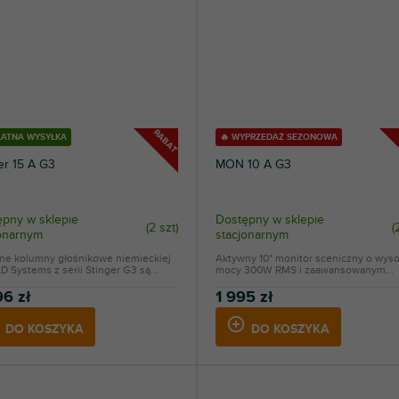
RABAT
ŁATNA WYSYŁKA
🔥 WYPRZEDAŻ SEZONOWA
er 15 A G3
MON 10 A G3
pny w sklepie
Dostępny w sklepie
(
2 szt
)
(
jonarnym
stacjonarnym
ne kolumny głośnikowe niemieckiej
Aktywny 10" monitor sceniczny o wyso
LD Systems z serii Stinger G3 są...
mocy 300W RMS i zaawansowanym...
96 zł
1 995 zł
DO KOSZYKA
DO KOSZYKA