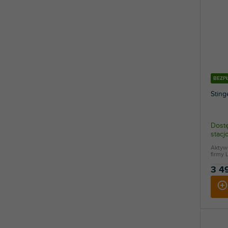
BEZP
Sting
Dostę
stac
Aktyw
firmy 
3 4