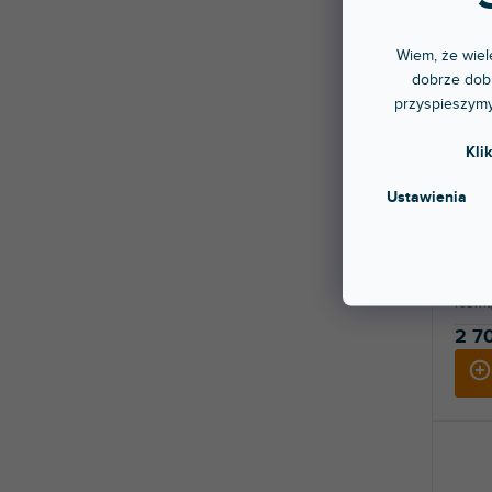
Wiem, że wiele
dobrze dobr
przyspieszymy
🔥 W
Kli
Road
Ustawienia
Dostę
stac
LD Sy
rozwią
2 70