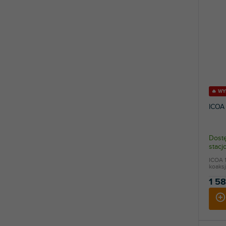
🔥 W
ICOA 
Dostę
stac
ICOA 1
koaksj
1 58