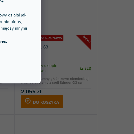
owy działał jak
dnie oferty,
 między innymi
RABAT
RABAT
🔥 WYPRZEDAŻ SEZONOWA
ies.
Stinger 8 A G3
Dostępny w sklepie
1 szt
)
(
2 szt
)
stacjonarnym
Aktywne kolumny głośnikowe niemieckiej
a
firmy LD Systems z serii Stinger G3 są...
2 055 zł
DO KOSZYKA