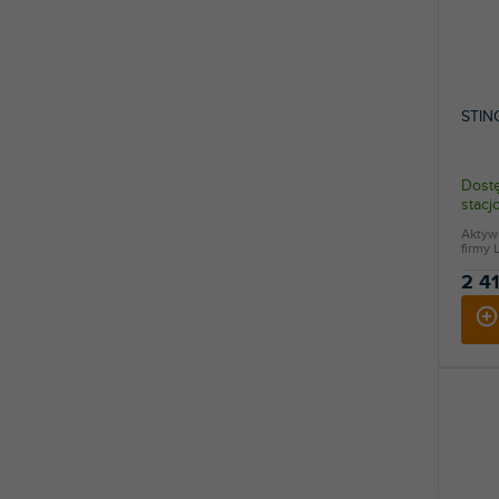
STIN
Dostę
stac
Aktyw
firmy 
2 41