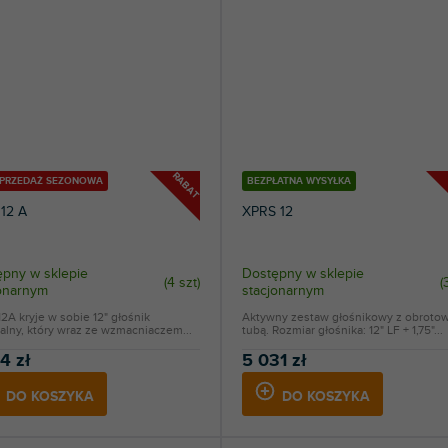
RABAT
YPRZEDAŻ SEZONOWA
BEZPŁATNA WYSYŁKA
12 A
XPRS 12
pny w sklepie
Dostępny w sklepie
(
4 szt
)
(
jonarnym
stacjonarnym
2A kryje w sobie 12" głośnik
Aktywny zestaw głośnikowy z obroto
alny, który wraz ze wzmacniaczem...
tubą. Rozmiar głośnika: 12" LF + 1,75"...
4 zł
5 031 zł
DO KOSZYKA
DO KOSZYKA