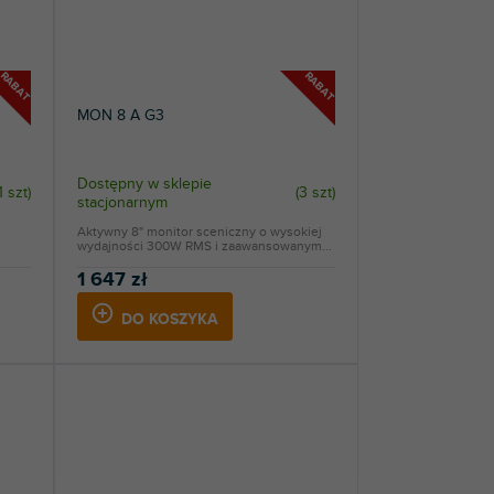
RABAT
RABAT
MON 8 A G3
Dostępny w sklepie
1 szt
)
(
3 szt
)
stacjonarnym
Aktywny 8" monitor sceniczny o wysokiej
wydajności 300W RMS i zaawansowanym...
1 647 zł
DO KOSZYKA