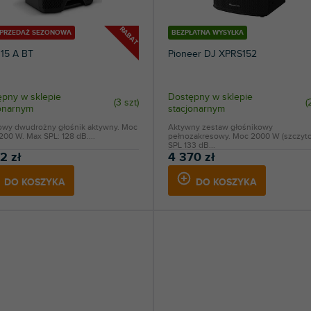
22
Mackie
RABAT
YPRZEDAŻ SEZONOWA
BEZPŁATNA WYSYŁKA
 15 A BT
Pioneer DJ XPRS152
2
Neumann
6
NEXT Audio
pny w sklepie
Dostępny w sklepie
(
3 szt
)
(
jonarnym
stacjonarnym
1
Omnitronic
lowy dwudrożny głośnik aktywny. Moc
Aktywny zestaw głośnikowy
200 W. Max SPL: 128 dB....
pełnozakresowy. Moc 2000 W (szczyto
7
Pioneer DJ | AlphaTheta
SPL 133 dB...
2 zł
4 370 zł
40
RCF
DO KOSZYKA
DO KOSZYKA
18
Samson
23
Soundsation
2
V-TONE