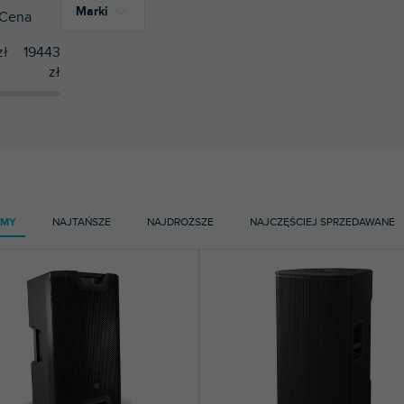
Marki
Cena
zł
19443
zł
9
Alto
4
Avante
1
Bespeco
1
Bose
6
EAW
AMY
NAJTAŃSZE
NAJDROŻSZE
NAJCZĘŚCIEJ SPRZEDAWANE
5
Electro-Voice
6
Gemini
4
HK Audio
10
JBL Professional
26
LD Systems