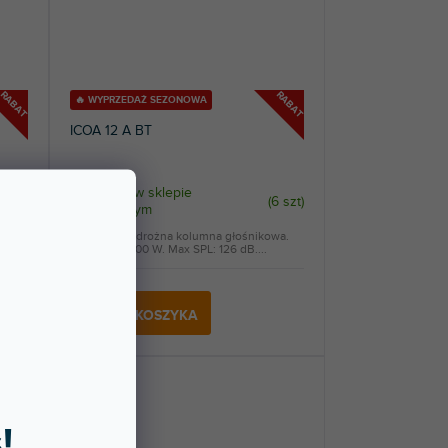
RABAT
RABAT
🔥 WYPRZEDAŻ SEZONOWA
ICOA 12 A BT
Dostępny w sklepie
4 szt
)
(
6 szt
)
stacjonarnym
12-calowa 2-drożna kolumna głośnikowa.
Moc Max: 1200 W. Max SPL: 126 dB....
1 701 zł
DO KOSZYKA
!