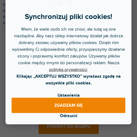
na sygnał elektryczny. Podczas karaoke mikrofon służy do
wychwytywania śpiewu wokalisty, a następnie umożliwia
Synchronizuj pliki cookies!
odtwarzanie tego dźwięku razem z oryginalnym podkładem
muzycznym.
Wiem, że wiele osób ich nie znosi, ale tutaj są one
niezbędne. Aby nasz sklep internetowy działał jak dobrze
dobrany zestaw, używamy plików cookies. Dzięki nim
Produkty dopiero przygotowujemy.
wyświetlimy Ci odpowiednie oferty, przyspieszymy działanie
strony i poprawimy komfort zakupów. Używamy plików
cookie między innymi do personalizacji reklam. Nasza
polityka prywatności
.
Klikając „AKCEPTUJ WSZYSTKO” wyrażasz zgodę na
wszystkie pliki cookies.
Ustawienia
Natomiast możesz oglądać inne kategorie.
ZGADZAM SIĘ
Odrzucić
POWRÓT DO SKLEPU