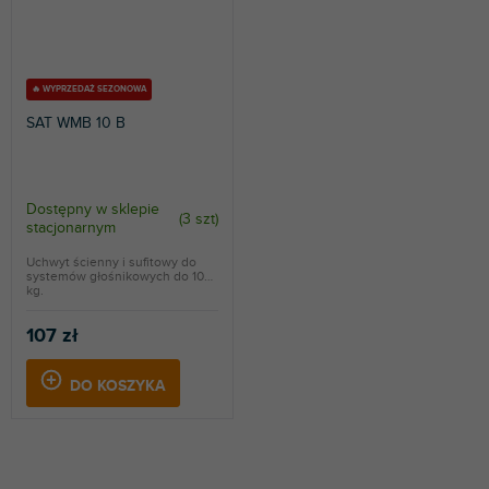
🔥 WYPRZEDAŻ SEZONOWA
SAT WMB 10 B
Dostępny w sklepie
(
3 szt
)
stacjonarnym
Uchwyt ścienny i sufitowy do
systemów głośnikowych do 10
kg.
107 zł
DO KOSZYKA