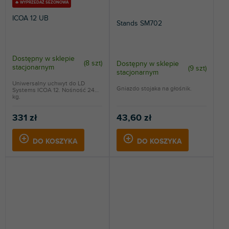
🔥 WYPRZEDAŻ SEZONOWA
ICOA 12 UB
Stands SM702
Dostępny w sklepie
(
8 szt
)
Dostępny w sklepie
stacjonarnym
(
9 szt
)
stacjonarnym
Uniwersalny uchwyt do LD
Gniazdo stojaka na głośnik.
Systems ICOA 12. Nośność 24
kg.
331 zł
43,60 zł
DO KOSZYKA
DO KOSZYKA