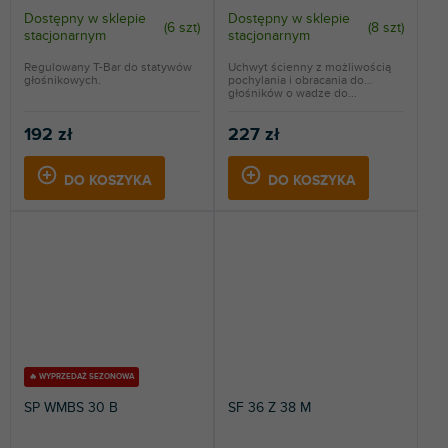
Dostępny w sklepie
Dostępny w sklepie
(
6 szt
)
(
8 szt
)
stacjonarnym
stacjonarnym
Regulowany T-Bar do statywów
Uchwyt ścienny z możliwością
głośnikowych.
pochylania i obracania do
głośników o wadze do...
192 zł
227 zł
DO KOSZYKA
DO KOSZYKA
🔥 WYPRZEDAŻ SEZONOWA
SP WMBS 30 B
SF 36 Z 38 M