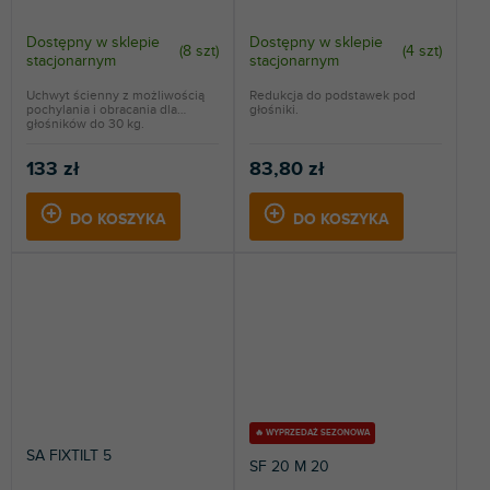
Dostępny w sklepie
Dostępny w sklepie
(
8 szt
)
(
4 szt
)
stacjonarnym
stacjonarnym
Uchwyt ścienny z możliwością
Redukcja do podstawek pod
pochylania i obracania dla
głośniki.
głośników do 30 kg.
133 zł
83,80 zł
DO KOSZYKA
DO KOSZYKA
🔥 WYPRZEDAŻ SEZONOWA
SA FIXTILT 5
SF 20 M 20