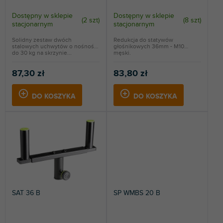
d
w
u
Dostępny w sklepie
Dostępny w sklepie
(
2 szt
)
(
8 szt
)
k
stacjonarnym
stacjonarnym
t
Solidny zestaw dwóch
Redukcja do statywów
ó
stalowych uchwytów o nośności
głośnikowych 36mm - M10
w
do 30 kg na skrzynie...
męski.
87,30 zł
83,80 zł
DO KOSZYKA
DO KOSZYKA
SAT 36 B
SP WMBS 20 B