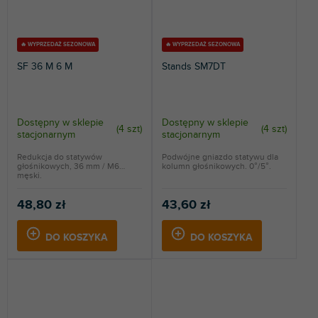
🔥 WYPRZEDAŻ SEZONOWA
🔥 WYPRZEDAŻ SEZONOWA
SF 36 M 6 M
Stands SM7DT
Dostępny w sklepie
Dostępny w sklepie
(
4 szt
)
(
4 szt
)
stacjonarnym
stacjonarnym
Redukcja do statywów
Podwójne gniazdo statywu dla
głośnikowych, 36 mm / M6
kolumn głośnikowych. 0°/5°.
męski.
48,80 zł
43,60 zł
DO KOSZYKA
DO KOSZYKA