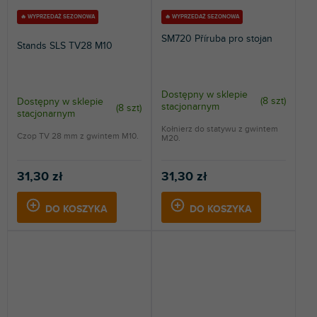
🔥 WYPRZEDAŻ SEZONOWA
🔥 WYPRZEDAŻ SEZONOWA
SM720 Příruba pro stojan
Stands SLS TV28 M10
Dostępny w sklepie
(
8 szt
)
Dostępny w sklepie
stacjonarnym
(
8 szt
)
stacjonarnym
Kołnierz do statywu z gwintem
Czop TV 28 mm z gwintem M10.
M20.
31,30 zł
31,30 zł
DO KOSZYKA
DO KOSZYKA