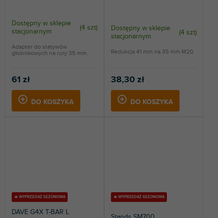
Dostępny w sklepie
(
4 szt
)
Dostępny w sklepie
stacjonarnym
(
4 szt
)
stacjonarnym
Adapter do statywów
Redukcja 41 mm na 35 mm M20.
głośnikowych na rury 35 mm.
61 zł
38,30 zł
DO KOSZYKA
DO KOSZYKA
🔥 WYPRZEDAŻ SEZONOWA
🔥 WYPRZEDAŻ SEZONOWA
DAVE G4X T-BAR L
Stands SM700