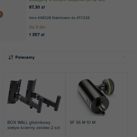
87,30 zł
Akro ASB328 Stabilizator do ATC328
Do 3 dni
1 357 zł
S
L
o
i
Polecamy
r
s
t
t
NAJTAŃSZE
o
a
NAJDROŻSZE
w
p
a
r
NAJCZĘŚCIEJ SPRZEDAWANE
n
o
i
d
ALFABETYCZNIE
e
u
p
k
BOX WALL głośnikowy
SF 36 M 10 M
r
t
statyw ścienny zestaw 2 szt.
o
ó