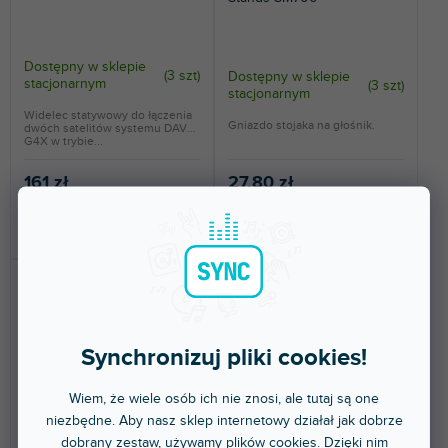
Dostępny w sklepie
(
3 szt
)
Dostępny w sklepie
stacjonarnym
(
3 szt
)
stacjonarnym
Widelec statywowy do łączenia
Gniazdo stojaka na głośnik.
dwóch satelitów systemu DAVE
G4X w trybie...
161 zł
27,80 zł
DO KOSZYKA
DO KOSZYKA
Synchronizuj pliki cookies!
Wiem, że wiele osób ich nie znosi, ale tutaj są one
niezbędne. Aby nasz sklep internetowy działał jak dobrze
🔥 WYPRZEDAŻ SEZONOWA
dobrany zestaw, używamy plików cookies. Dzięki nim
SF 3616 M