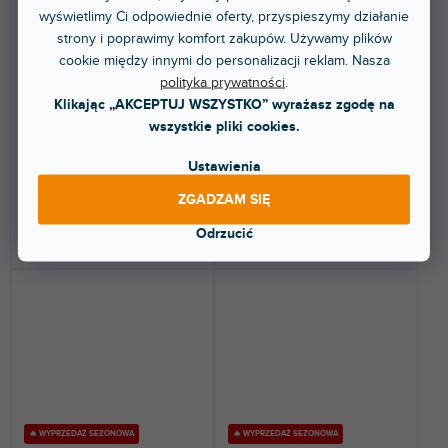
Stands SM701
wyświetlimy Ci odpowiednie oferty, przyspieszymy działanie
strony i poprawimy komfort zakupów. Używamy plików
cookie między innymi do personalizacji reklam. Nasza
Dostępny w sklepie
polityka prywatności
.
(
2 szt
)
Dostępny w sklepie
stacjonarnym
(
2 szt
)
stacjonarnym
Klikając „AKCEPTUJ WSZYSTKO” wyrażasz zgodę na
wszystkie pliki cookies.
Redukcja do statywów
Gniazdo stojaka na głośnik.
głośnikowych, 36 mm / 16 mm.
Ustawienia
87,30 zł
22,60 zł
ZGADZAM SIĘ
Odrzucić
DO KOSZYKA
DO KOSZYKA
🔥 WYPRZEDAŻ SEZONOWA
🔥 WYPRZEDAŻ SEZONOWA