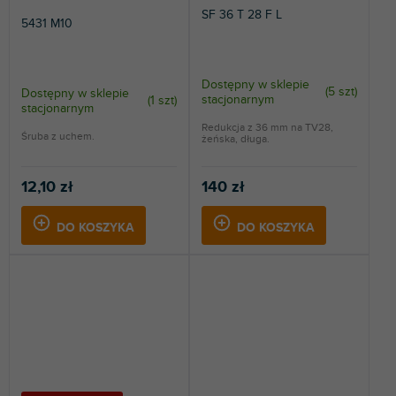
SF 36 T 28 F L
5431 M10
Dostępny w sklepie
(
5 szt
)
Dostępny w sklepie
stacjonarnym
(
1 szt
)
stacjonarnym
Redukcja z 36 mm na TV28,
Śruba z uchem.
żeńska, długa.
12,10 zł
140 zł
DO KOSZYKA
DO KOSZYKA