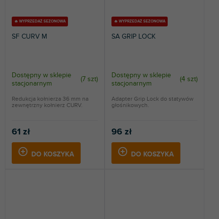
🔥 WYPRZEDAŻ SEZONOWA
🔥 WYPRZEDAŻ SEZONOWA
SF CURV M
SA GRIP LOCK
Dostępny w sklepie
Dostępny w sklepie
(
7 szt
)
(
4 szt
)
stacjonarnym
stacjonarnym
Redukcja kołnierza 36 mm na
Adapter Grip Lock do statywów
zewnętrzny kołnierz CURV.
głośnikowych.
61 zł
96 zł
DO KOSZYKA
DO KOSZYKA