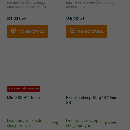
montażowy typu Omega.
mm i max. obciążeniem 10,0 kg.
Średnica robocza: 48 - 51...
Kolor czarny.
31,30 zł
26,10 zł
DO KOSZYKA
DO KOSZYKA
🔥 WYPRZEDAŻ SEZONOWA
Mini 360-F14 black
Bracket clamp 10kg 18-21mm
SR
Dostępny w sklepie
Dostępny w sklepie
(
17 szt
)
(
10 szt
)
stacjonarnym
stacjonarnym