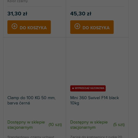
Kolor czarny.
31,30 zł
45,30 zł
DO KOSZYKA
DO KOSZYKA
🔥 WYPRZEDAŻ SEZONOWA
Clamp do 100 KG 50 mm,
Mini 360 Swivel F14 black
barva černá
10kg
Dostępny w sklepie
Dostępny w sklepie
(
10 szt
)
(
5 szt
)
stacjonarnym
stacjonarnym
Standardowy, czarny uchwyt
Zacisk do kratownicy z rurką 20