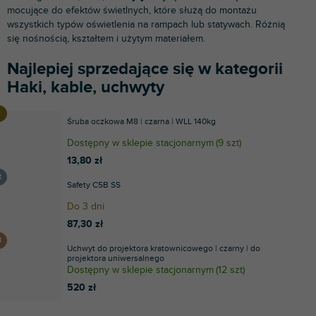
mocujące do efektów świetlnych, które służą do montażu
wszystkich typów oświetlenia na rampach lub statywach. Różnią
się nośnością, kształtem i użytym materiałem.
Najlepiej sprzedające się w kategorii
Haki, kable, uchwyty
Śruba oczkowa M8 | czarna | WLL 140kg
Dostępny w sklepie stacjonarnym
(
9 szt
)
13,80 zł
Safety C5B SS
Do 3 dni
87,30 zł
Uchwyt do projektora kratownicowego | czarny | do
projektora uniwersalnego
Dostępny w sklepie stacjonarnym
(
12 szt
)
520 zł