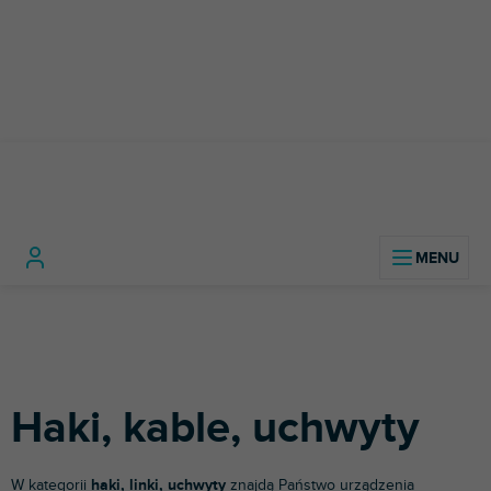
Przejść
do
treści
Technologia
Akcesoria
Haki, kable,
Home
oświetleniowa
oświetleniowe
uchwyty
Haki, kable, uchwyty
W kategorii
haki, linki, uchwyty
znajdą Państwo urządzenia