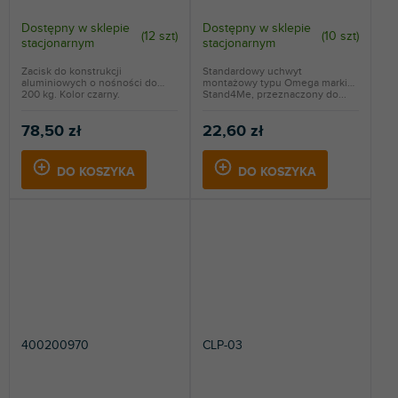
Dostępny w sklepie
Dostępny w sklepie
(
12 szt
)
(
10 szt
)
stacjonarnym
stacjonarnym
Zacisk do konstrukcji
Standardowy uchwyt
aluminiowych o nośności do
montażowy typu Omega marki
200 kg. Kolor czarny.
Stand4Me, przeznaczony do...
78,50 zł
22,60 zł
DO KOSZYKA
DO KOSZYKA
400200970
CLP-03