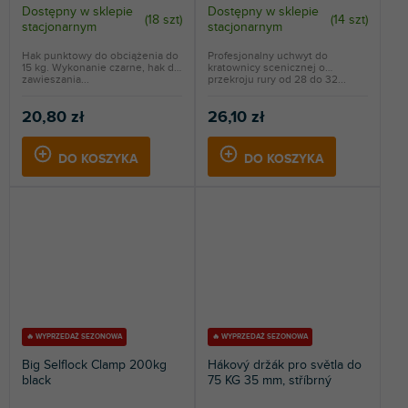
Dostępny w sklepie
Dostępny w sklepie
(
18 szt
)
(
14 szt
)
stacjonarnym
stacjonarnym
Hak punktowy do obciążenia do
Profesjonalny uchwyt do
15 kg. Wykonanie czarne, hak do
kratownicy scenicznej o
zawieszania...
przekroju rury od 28 do 32...
20,80 zł
26,10 zł
DO KOSZYKA
DO KOSZYKA
🔥 WYPRZEDAŻ SEZONOWA
🔥 WYPRZEDAŻ SEZONOWA
Big Selflock Clamp 200kg
Hákový držák pro světla do
black
75 KG 35 mm, stříbrný