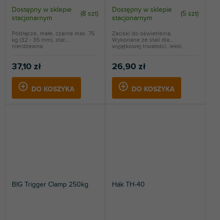
Dostępny w sklepie
Dostępny w sklepie
(
8 szt
)
(
5 szt
)
stacjonarnym
stacjonarnym
Półzłącze, małe, czarne max. 75
Zaciski do oświetlenia.
kg (32 - 35 mm), stal
Wykonane ze stali dla
nierdzewna.
wyjątkowej trwałości, lekki...
37,10 zł
26,90 zł
DO KOSZYKA
DO KOSZYKA
BIG Trigger Clamp 250kg
Hák TH-40