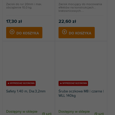
Zacisk do rur 20mm i max.
Zacisk mocujący do mocowania
obciążenie 10,0 kg.
efektów na konstrukcjach
kratownicowych....
17,30 zł
22,60 zł
DO KOSZYKA
DO KOSZYKA
🔥 WYPRZEDAŻ SEZONOWA
🔥 WYPRZEDAŻ SEZONOWA
Safety 1.40 m, Dia:3,2mm
Śruba oczkowa M8 | czarna |
WLL 140kg
Dostępny w sklepie
Dostępny w sklepie
(
9 szt
)
(
9 szt
)