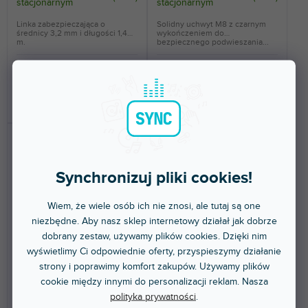
stacjonarnym
stacjonarnym
Linka zabezpieczająca o
Solidny uchwyt M8 z czarnym
średnicy 3,2 mm i długości 1,4
wykończeniem do
m.
bezpiecznego podwieszania...
8,59 zł
13,80 zł
DO KOSZYKA
DO KOSZYKA
Synchronizuj pliki cookies!
Wiem, że wiele osób ich nie znosi, ale tutaj są one
niezbędne. Aby nasz sklep internetowy działał jak dobrze
dobrany zestaw, używamy plików cookies. Dzięki nim
🔥 WYPRZEDAŻ SEZONOWA
🔥 WYPRZEDAŻ SEZONOWA
wyświetlimy Ci odpowiednie oferty, przyspieszymy działanie
OSlim 2
Mini 360-F14
strony i poprawimy komfort zakupów. Używamy plików
cookie między innymi do personalizacji reklam. Nasza
polityka prywatności
.