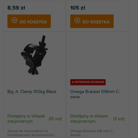
8,59 zł
105 zł
DO KOSZYKA
DO KOSZYKA
🔥 WYPRZEDAŻ SEZONOWA
Big Jr. Clamp 100kg Black
Omega Bracket 108mm C-
serie
Dostępny w sklepie
Dostępny w sklepie
(
10 szt
)
(
3 szt
)
stacjonarnym
stacjonarnym
Zacisk do mocowania na
Omega Bracket 108 mm C-
konstrukcjach aluminiowych.
Series.