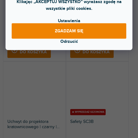
Klikając „AKCEPTUJ WSZYSTKO” wyrażasz zgodę na
Dostępny w sklepie
Dostępny w sklepie
(
4 szt
)
(
4 szt
)
stacjonarnym
stacjonarnym
wszystkie pliki cookies.
Zacisk O Slim 2 firmy ADJ został
Zacisk do belki 20 mm, max.
Ustawienia
zaprojektowany tak, aby pasował
obciążenie 10 kg.
między...
ZGADZAM SIĘ
13,80 zł
13,80 zł
Odrzucić
DO KOSZYKA
DO KOSZYKA
🔥 WYPRZEDAŻ SEZONOWA
Uchwyt do projektora
Safety SC3B
kratownicowego | czarny |
do projektora
uniwersalnego