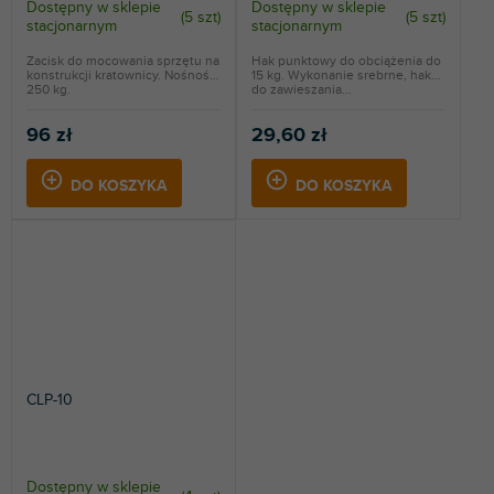
Dostępny w sklepie
Dostępny w sklepie
(
5 szt
)
(
5 szt
)
stacjonarnym
stacjonarnym
Zacisk do mocowania sprzętu na
Hak punktowy do obciążenia do
konstrukcji kratownicy. Nośność
15 kg. Wykonanie srebrne, hak
250 kg.
do zawieszania...
96 zł
29,60 zł
DO KOSZYKA
DO KOSZYKA
CLP-10
Dostępny w sklepie