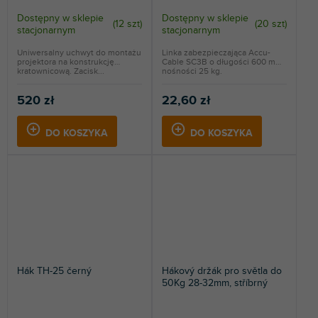
Dostępny w sklepie
Dostępny w sklepie
(
12 szt
)
(
20 szt
)
stacjonarnym
stacjonarnym
Uniwersalny uchwyt do montażu
Linka zabezpieczająca Accu-
projektora na konstrukcję
Cable SC3B o długości 600 mm i
kratownicową. Zacisk...
nośności 25 kg.
520 zł
22,60 zł
DO KOSZYKA
DO KOSZYKA
Hák TH-25 černý
Hákový držák pro světla do
50Kg 28-32mm, stříbrný