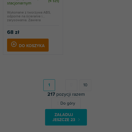
(
4 szt
)
stacjonarnym
Wykonane z tworzywa ABS,
odporne na ścieranie i
zarysowania. Zawiera
wymienne...
68 zł
DO KOSZYKA
P
a
g
1
10
i
217
pozycji razem
n
a
K
Do góry
c
o
j
n
a
ZAŁADUJ
t
JESZCZE 23
r
o