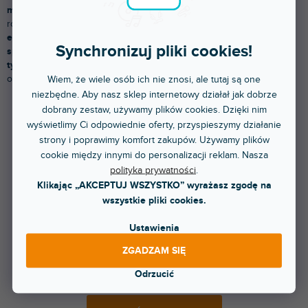
mocowania i lutowania na panelu.
Może być wyposażone w
różne rodzaje końcówek, takie jak
jack, XLR, speakOn lub
etherCon.
Z tego wynika, że kształt i typ złącza się zmienia,
Synchronizuj pliki cookies!
sposób mocowania
jest jednak niezmienny i
charakteryzuje ten
typ złącza.
W naszej ofercie znajdziesz różne złącza panelowe
od producentów
Wiem, że wiele osób ich nie znosi, ale tutaj są one
Neutrik
i
Adam Hall
.
niezbędne. Aby nasz sklep internetowy działał jak dobrze
dobrany zestaw, używamy plików cookies. Dzięki nim
wyświetlimy Ci odpowiednie oferty, przyspieszymy działanie
Produkty dopiero przygotowujemy.
strony i poprawimy komfort zakupów. Używamy plików
cookie między innymi do personalizacji reklam. Nasza
polityka prywatności
.
Klikając „AKCEPTUJ WSZYSTKO” wyrażasz zgodę na
wszystkie pliki cookies.
Ustawienia
ZGADZAM SIĘ
Natomiast możesz oglądać inne kategorie.
Odrzucić