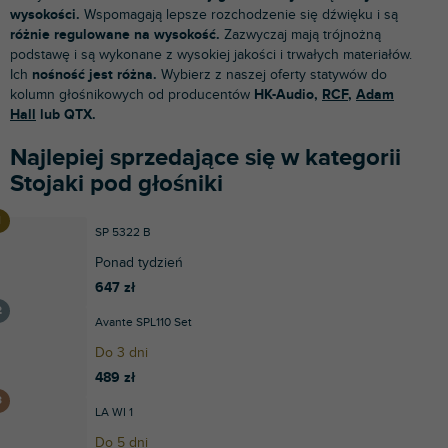
wysokości.
Wspomagają lepsze rozchodzenie się dźwięku i są
różnie regulowane na wysokość.
Zazwyczaj mają trójnożną
podstawę i są wykonane z wysokiej jakości i trwałych materiałów.
Ich
nośność jest różna.
Wybierz z naszej oferty statywów do
kolumn głośnikowych od producentów
HK-Audio,
RCF
,
Adam
Hall
lub QTX.
Najlepiej sprzedające się w kategorii
Stojaki pod głośniki
SP 5322 B
Ponad tydzień
647 zł
Avante SPL110 Set
Do 3 dni
489 zł
LA WI 1
Do 5 dni