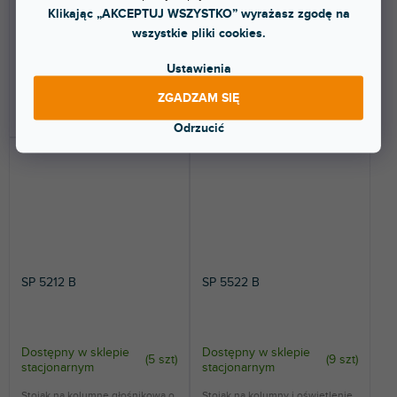
Solidna, a jednocześnie mobilna
Poziomica z klipsem do tyczek
Klikając „AKCEPTUJ WSZYSTKO” wyrażasz zgodę na
podstawa wieżowa do
35 mm.
wszystkie pliki cookies.
głośników, ruchomych...
857 zł
26,10 zł
Ustawienia
ZGADZAM SIĘ
DO KOSZYKA
DO KOSZYKA
Odrzucić
SP 5212 B
SP 5522 B
Dostępny w sklepie
Dostępny w sklepie
(
5 szt
)
(
9 szt
)
stacjonarnym
stacjonarnym
Stojak na kolumnę głośnikową o
Stojak na kolumny i oświetlenie.