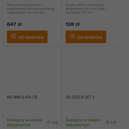
Statyw oświetleniowy z
Krótki statyw na kolumny
kwadratową stalową podstawą,
głośnikowe lub nuty. Max
odpowiedni również do...
wysokość 132 cm.
647 zł
138 zł
DO KOSZYKA
DO KOSZYKA
BG WBLS 431 CB
SS 5212 B SET 1
Dostępny w sklepie
Dostępny w sklepie
(
3 szt
)
(
9 szt
)
stacjonarnym
stacjonarnym