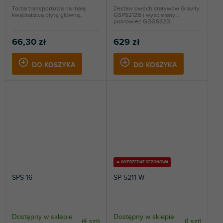
Torba transportowa na małą
Zestaw dwóch statywów Gravity
kwadratową płytę główną.
GSP5212B i wyściełany
pokrowiec GBGSS2B.
66,30 zł
629 zł
DO KOSZYKA
DO KOSZYKA
🔥 WYPRZEDAŻ SEZONOWA
SPS 16
SP 5211 W
Dostępny w sklepie
Dostępny w sklepie
(
4 szt
)
(
1 szt
)