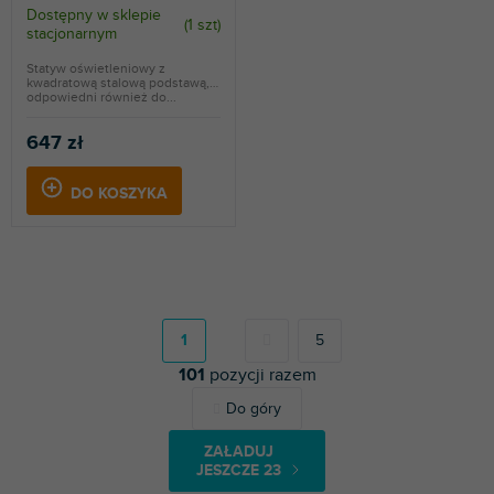
Dostępny w sklepie
(
1 szt
)
stacjonarnym
Statyw oświetleniowy z
kwadratową stalową podstawą,
odpowiedni również do...
647 zł
DO KOSZYKA
P
a
g
1
5
i
101
pozycji razem
n
a
K
Do góry
c
o
j
n
a
ZAŁADUJ
t
JESZCZE 23
r