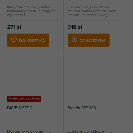
Klasyczny, trójnożny statyw
Kompaktowa, kwadratowa
kolumnowy z serii Touring jest
stalowa podstawa z możliwością
wykonany z...
montażu mimośrodowego.
271 zł
318 zł
DO KOSZYKA
DO KOSZYKA
🔥 WYPRZEDAŻ SEZONOWA
DAVE 8 SET 2
Stands SPS023
Dostępny w sklepie
Dostępny w sklepie