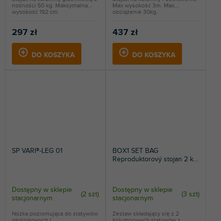
nośności 50 kg. Maksymalna
Max wysokość 3m. Max
wysokość 192 cm.
obciążenie 30kg.
297 zł
437 zł
DO KOSZYKA
DO KOSZYKA
SP VARI®-LEG 01
BOX1 SET BAG
Reproduktorový stojan 2 ks
+ taška
Dostępny w sklepie
Dostępny w sklepie
(
2 szt
)
(
3 szt
)
stacjonarnym
stacjonarnym
Nóżka poziomująca do statywów
Zestaw składający się z 2
głośnikowych i
kolumnowych statywów z