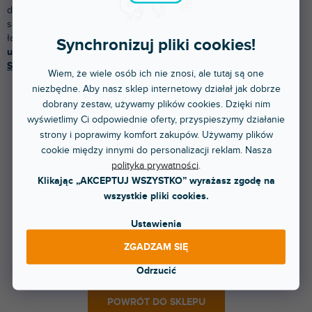
drugiej
XLR.
Mogą się różnić typem złącza, jakością wykonania lub
samą długością kabla. Główne zastosowanie znajduje przy
łączeniu
urządzeń audio, mikserów lub innych
Synchronizuj pliki cookies!
urządzeń.
Wybieraj z naszej oferty wysokiej jakości kabli
marki
Stagg
.
Wiem, że wiele osób ich nie znosi, ale tutaj są one
niezbędne. Aby nasz sklep internetowy działał jak dobrze
dobrany zestaw, używamy plików cookies. Dzięki nim
Produkty dopiero przygotowujemy.
wyświetlimy Ci odpowiednie oferty, przyspieszymy działanie
strony i poprawimy komfort zakupów. Używamy plików
cookie między innymi do personalizacji reklam. Nasza
polityka prywatności
.
Klikając „AKCEPTUJ WSZYSTKO” wyrażasz zgodę na
wszystkie pliki cookies.
Ustawienia
Natomiast możesz oglądać inne kategorie.
ZGADZAM SIĘ
Odrzucić
POWRÓT DO SKLEPU