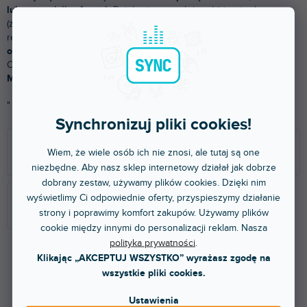
lub transmisji cyfrowej.
Dzielą się na wtyk (męski) i gniazdo
(żeńskie). Tego typu kable
można łączyć
z innymi złączami lub
redukcjami. Są
podstawą w połączeniach mikserów DJ z
odtwarzaczami
lub prostszych systemów dźwiękowych.
Oferujemy wszystkie używane kable cinch od producentów
Monster,
Adam Hall
lub
Zomo
.
"
Synchronizuj pliki cookies!
RCA/RCA
RCA/gniazdo
Wiem, że wiele osób ich nie znosi, ale tutaj są one
niezbędne. Aby nasz sklep internetowy działał jak dobrze
dobrany zestaw, używamy plików cookies. Dzięki nim
wyświetlimy Ci odpowiednie oferty, przyspieszymy działanie
RCA/XLR
strony i poprawimy komfort zakupów. Używamy plików
cookie między innymi do personalizacji reklam. Nasza
polityka prywatności
.
Klikając „AKCEPTUJ WSZYSTKO” wyrażasz zgodę na
wszystkie pliki cookies.
Produkty dopiero przygotowujemy.
Ustawienia