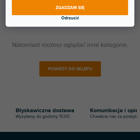
ZGADZAM SIĘ
Odrzucić
Natomiast możesz oglądać inne kategorie.
POWRÓT DO SKLEPU
Błyskawiczna dostawa
Komunikacja i opie
Wysyłamy do godziny 15:00
Chwalicie nas za podejści