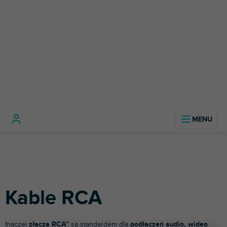
Przejść
do
treści
Instrumenty
Kable, złącza i
Kable
Home
muzyczne
adaptery
Kable
RCA
Kable RCA
Inaczej
złącza RCA"
są standardem dla
podłączeń audio, wideo