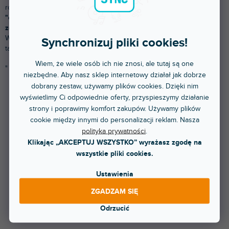
różnych wersjach,
potocznie nazywane są również
"cannonami".
Są one używane głównie
do podłączania
zestawów głośnikowych, mikrofonów i innych urządzeń.
Wybierz z naszej szerokiej oferty kabli jack od producentów
Synchronizuj pliki cookies!
takich jak
Monster,
Adam Hall
lub
Neutrik
.
Wiem, że wiele osób ich nie znosi, ale tutaj są one
"
niezbędne. Aby nasz sklep internetowy działał jak dobrze
dobrany zestaw, używamy plików cookies. Dzięki nim
wyświetlimy Ci odpowiednie oferty, przyspieszymy działanie
Produkty dopiero przygotowujemy.
strony i poprawimy komfort zakupów. Używamy plików
cookie między innymi do personalizacji reklam. Nasza
polityka prywatności
.
Klikając „AKCEPTUJ WSZYSTKO” wyrażasz zgodę na
wszystkie pliki cookies.
Ustawienia
ZGADZAM SIĘ
Natomiast możesz oglądać inne kategorie.
Odrzucić