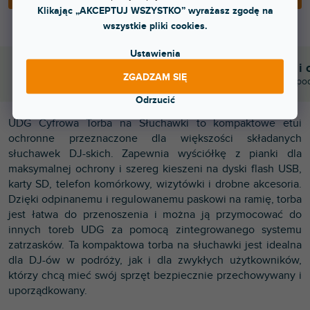
Klikając „AKCEPTUJ WSZYSTKO” wyrażasz zgodę na
wszystkie pliki cookies.
Ustawienia
Błyskawiczna dostawa
Komunikacja i 
ZGADZAM SIĘ
Wysyłamy do godziny 15:00
Chwalicie nas za po
Odrzucić
UDG Cyfrowa Torba na Słuchawki to kompaktowe etui
ochronne przeznaczone dla większości składanych
słuchawek DJ-skich. Zapewnia wyściółkę z pianki dla
maksymalnej ochrony i szereg kieszeni na dyski flash USB,
karty SD, telefon komórkowy, wizytówki i drobne akcesoria.
Dzięki odpinanemu i regulowanemu paskowi na ramię, torba
jest łatwa do przenoszenia i można ją przymocować do
innych toreb UDG za pomocą zintegrowanego systemu
zatrzasków. Ta kompaktowa torba na słuchawki jest idealna
dla DJ-ów w podróży, jak i dla zwykłych użytkowników,
którzy chcą mieć swój sprzęt bezpiecznie przechowywany i
uporządkowany.