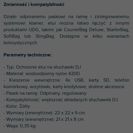
Zmienność i kompatybilność
Dzięki odpinanemu paskowi na ramię i zintegrowanemu
systemowi klamer, etui można łatwo łączyć z innymi
produktami UDG, takimi jak CourierBag Deluxe, StarterBag,
SoftBag lub SlingBag. Dostępne w kilku wariantach
kolorystycznych.
Parametry techniczne:
- Typ: Ochronne etui na słuchawki DJ
- Materiał: wodoodporny nylon 420D
- Kieszenie wewnętrzne: 4x USB, karty SD, telefon
komórkowy, wizytówki, karty kredytowe, drobne akcesoria
- Pasek na ramię: Odpinany, regulowany
- Kompatybilność: większość składanych słuchawek DJ
- Kolor: Żółty
- Wymiary (zewnętrzne): 22 x 22 x 9 cm
- Wymiary (wewnętrzne): 21 x 21 x 8 cm
- Waga: 0,35 kg