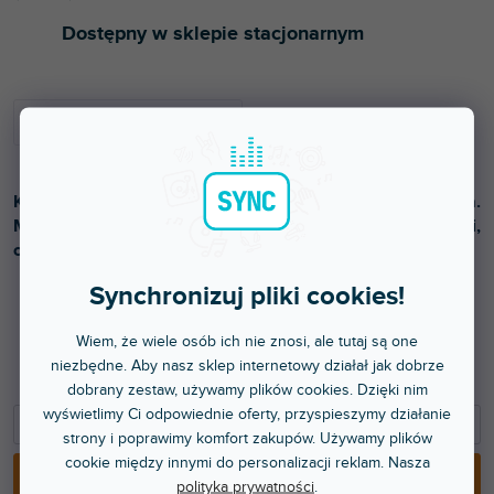
Dostępny w sklepie stacjonarnym
Kompaktowe etui ochronne na słuchawki DJ i akcesoria.
Materiał: wodoodporny nylon 420D, wyściółka z pianki,
odpinany pasek na ramię. Kolor żółty.
Synchronizuj pliki cookies!
208 zł
Wiem, że wiele osób ich nie znosi, ale tutaj są one
niezbędne. Aby nasz sklep internetowy działał jak dobrze
171,90 zł bez VAT
dobrany zestaw, używamy plików cookies. Dzięki nim
wyświetlimy Ci odpowiednie oferty, przyspieszymy działanie
−
+
strony i poprawimy komfort zakupów. Używamy plików
cookie między innymi do personalizacji reklam. Nasza
DODAJ DO KOSZYKA
polityka prywatności
.