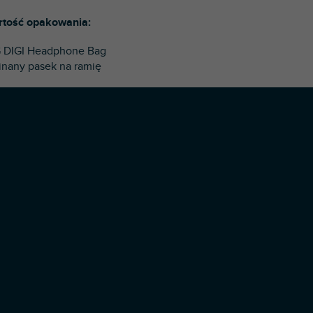
tość opakowania:
 DIGI Headphone Bag
inany pasek na ramię