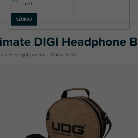
SZUKAJ
mate DIGI Headphone Bag Gold
timate DIGI Headphone B
eny
Szczegóły oceny
Marka:
UDG
u
k.