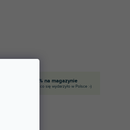
eka
90% na magazynie
ie
I to, co się wydarzyło w Polsce :-)