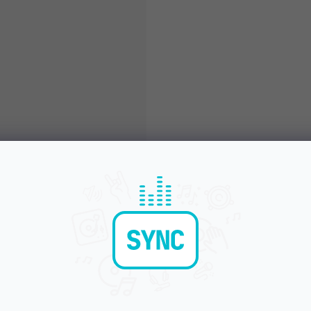
Błyskawiczna dostawa
Komunikacja i opi
Wysyłamy do godziny 15:00
Chwalicie nas za podejśc
OPIS
OCENA