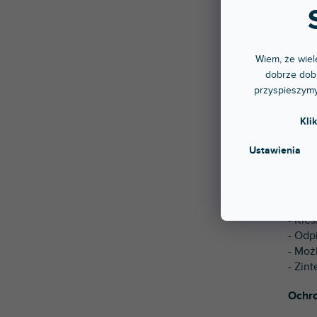
UDG C
DJ-sk
telef
łatw
Wiem, że wiele
zatrz
dobrze dobr
którz
przyspieszymy
Właśc
Kli
- Fut
Ustawienia
- Wod
- Pia
- Kie
- Kie
- Kie
- Odp
- Moż
- Zin
Ochro