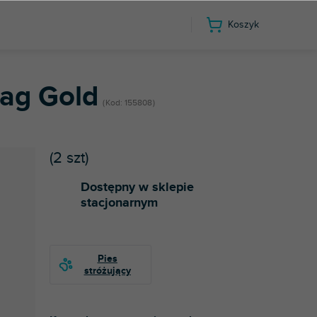
Koszyk
ag Gold
Kod:
155808
(
2 szt
)
Dostępny w sklepie
stacjonarnym