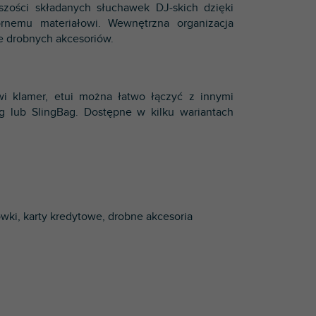
zości składanych słuchawek DJ-skich dzięki
rnemu materiałowi. Wewnętrzna organizacja
e drobnych akcesoriów.
i klamer, etui można łatwo łączyć z innymi
ag lub SlingBag. Dostępne w kilku wariantach
wki, karty kredytowe, drobne akcesoria