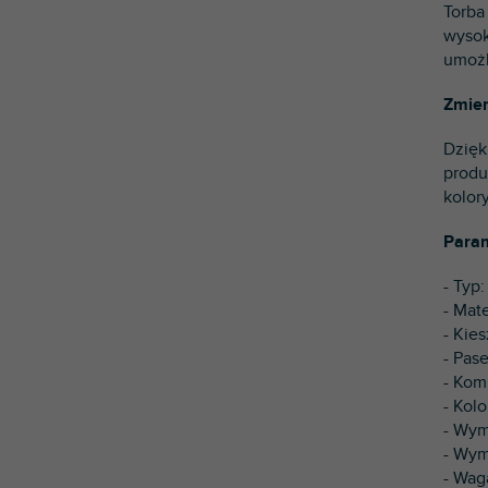
Torba
wysok
umożl
Zmien
Dzięk
produ
kolor
Param
- Typ
- Mat
- Kie
- Pas
- Kom
- Kolo
- Wym
- Wym
- Wag