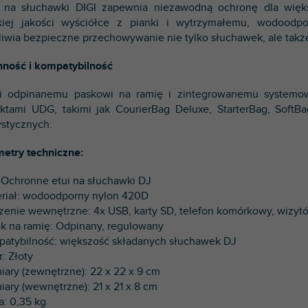
 na słuchawki DIGI zapewnia niezawodną ochronę dla więks
iej jakości wyściółce z pianki i wytrzymałemu, wodoodpo
iwia bezpieczne przechowywanie nie tylko słuchawek, ale takż
ność i kompatybilność
i odpinanemu paskowi na ramię i zintegrowanemu systemow
ktami UDG, takimi jak CourierBag Deluxe, StarterBag, SoftB
ystycznych.
etry techniczne:
: Ochronne etui na słuchawki DJ
eriał: wodoodporny nylon 420D
szenie wewnętrzne: 4x USB, karty SD, telefon komórkowy, wizytó
ek na ramię: Odpinany, regulowany
patybilność: większość składanych słuchawek DJ
r: Złoty
iary (zewnętrzne): 22 x 22 x 9 cm
iary (wewnętrzne): 21 x 21 x 8 cm
a: 0,35 kg