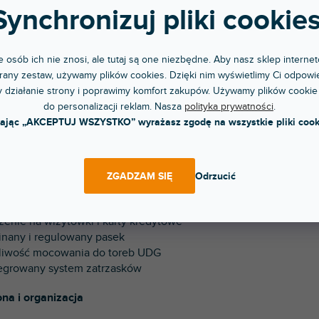
yfrowa Torba na Słuchawki to kompaktowe etui ochronne prze
Synchronizuj pliki cookies
ich. Zapewnia wyściółkę z pianki dla maksymalnej ochrony i s
on komórkowy, wizytówki i drobne akcesoria. Dzięki odpinanem
a do przenoszenia i można ją przymocować do innych to
 osób ich nie znosi, ale tutaj są one niezbędne. Aby nasz sklep internet
asków. Ta kompaktowa torba na słuchawki jest idealna dla DJ-ó
any zestaw, używamy plików cookies. Dzięki nim wyświetlimy Ci odpowie
y chcą mieć swój sprzęt bezpiecznie przechowywany i uporząd
 działanie strony i poprawimy komfort zakupów. Używamy plików cookie
do personalizacji reklam. Nasza
polityka prywatności
.
iwości:
kając „AKCEPTUJ WSZYSTKO” wyrażasz zgodę na wszystkie pliki cook
erał ochronny na słuchawki DJ-skie
oodporny nylon 420D
nkowe wyściełanie
ZGADZAM SIĘ
Odrzucić
szenie na 4 dyski USB i karty SD
szeń na telefon komórkowy
szenie na wizytówki i karty kredytowe
inany i regulowany pasek
liwość mocowania do toreb UDG
tegrowany system zatrzasków
na i organizacja