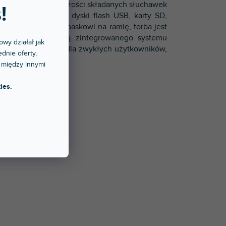
znaczone dla większości składanych słuchawek
!
zereg kieszeni na dyski flash USB, karty SD,
u i regulowanemu paskowi na ramię, torba jest
reb UDG za pomocą zintegrowanego systemu
owy działał jak
w w podróży, jak i dla zwykłych użytkowników,
dnie oferty,
kowany.
 między innymi
ies.