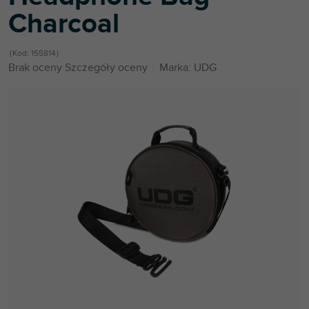
Charcoal
Kod:
155814
Średnia
Brak oceny
Szczegóły oceny
Marka:
UDG
ocena
produktu
wynosi
0,0
na
5
gwiazdek.