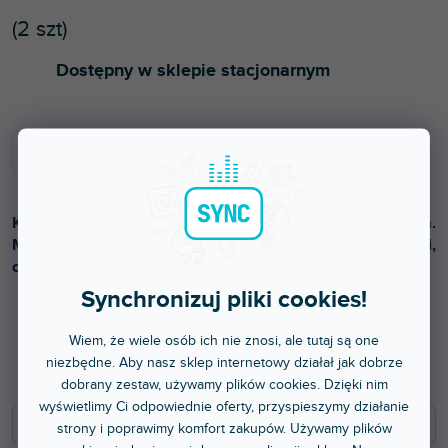
(
2 szt
)
Dostępny w sklepie stacjonarnym
Kompaktowe etui ochronne na słuchawki DJ i akcesoria.
Materiał: wodoodporny nylon 420D, wyściółka z pianki,
odpinany pasek na ramię. Kolor grafitowy.
Synchronizuj pliki cookies!
Wiem, że wiele osób ich nie znosi, ale tutaj są one
208 zł
niezbędne. Aby nasz sklep internetowy działał jak dobrze
171,90 zł bez VAT
dobrany zestaw, używamy plików cookies. Dzięki nim
wyświetlimy Ci odpowiednie oferty, przyspieszymy działanie
−
+
strony i poprawimy komfort zakupów. Używamy plików